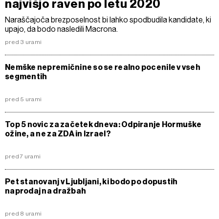
najvišjo raven po letu 2020
Naraščajoča brezposelnost bi lahko spodbudila kandidate, ki
upajo, da bodo nasledili Macrona.
pred 3 urami
Nemške nepremičnine so se realno pocenile v vseh
segmentih
pred 5 urami
Top 5 novic za začetek dneva: Odpiranje Hormuške
ožine, a ne za ZDA in Izrael?
pred 7 urami
Pet stanovanj v Ljubljani, ki bodo po dopustih
naprodaj na dražbah
pred 8 urami