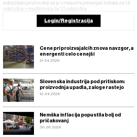
industrijski proizvodnji se je v mesečni primerjavi zvišala za 1,8
odstotka, v medletni pa za 1,0 odstotka.
Login/Registracija
Cene pri proizvajalcih znova navzgor, a
energenti celo cenejši
21.04.2026
Slovenska industrija pod pritiskom:
proizvodnja upadla, zaloge rastejo
10.04.2026
Nemška inflacija popustila bolj od
pričakovanj
30.06.2026