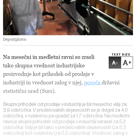
Depositphotos
TEXT SIZE
Na mesečni in medletni ravni so zrasli
-
+
tako skupna vrednost industrijske
proizvodnje kot prihodek od prodaje v
industriji in vrednost zalog v njej,
poroča
državni
statistični urad (Surs).
Skupni prihodek od prodaje v industriji je bil mesečno višji za
3,9 odstotka. V predelovalnih dejavnostih se je dvignil za 4,0
odstotka, v rudarstvu pa upadel za 1,7 odstotka.
Na medletni
ravni je skupni prihodek od prodaje v industriji narasel za 5,2
odstotka. Višji je bil tako v predelovalnih dejavnostih (za 5,3
odstotka) kot rudarstvu (za 0,2 odstotka).
Vrednost zalog v