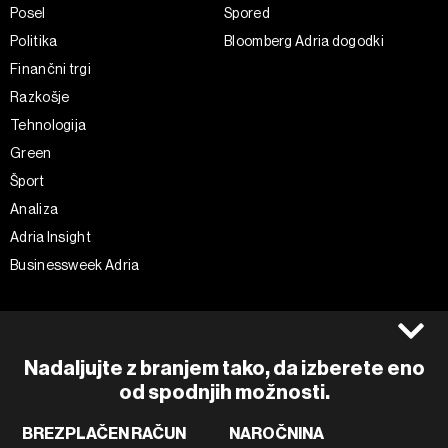
Posel
Spored
Politika
Bloomberg Adria dogodki
Finančni trgi
Razkošje
Tehnologija
Green
Šport
Analiza
Adria Insight
Businessweek Adria
Spremljajte nas
Splošni pogoji
Politika zasebnosti
Facebook
Nadaljujte z branjem tako, da izberete eno
Piškotki
Instagram
od spodnjih možnosti.
Impresum
Twitter
BREZPLAČEN RAČUN
NAROČNINA
Marketing
Linkedin