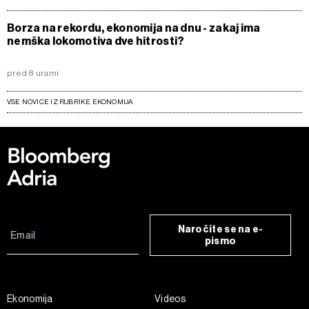
Borza na rekordu, ekonomija na dnu - zakaj ima
nemška lokomotiva dve hitrosti?
pred 8 urami
VSE NOVICE IZ RUBRIKE EKONOMIJA
Naročite se na e-
pismo
Ekonomija
Videos