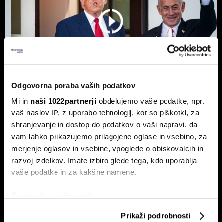
Odgovorna poraba vaših podatkov
Mi in
naši 1022partnerji
obdelujemo vaše podatke, npr.
Top 5 novic za začetek dneva:
vaš naslov IP, z uporabo tehnologij, kot so piškotki, za
Odpiranje Hormuške ožine, a ne za
shranjevanje in dostop do podatkov o vaši napravi, da
ZDA in Izrael?
vam lahko prikazujemo prilagojene oglase in vsebino, za
merjenje oglasov in vsebine, vpoglede o obiskovalcih in
To so prve novice dneva.
razvoj izdelkov. Imate izbiro glede tega, kdo uporablja
vaše podatke in za kakšne namene.
Če dovolite, želimo tudi:
Zbirati informacije o vaši geografski lokaciji, ki so
Prikaži podrobnosti
lahko točni do nekaj metrov