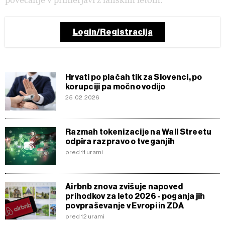
Login/Registracija
Hrvati po plačah tik za Slovenci, po
korupciji pa močno vodijo
25.02.2026
Razmah tokenizacije na Wall Streetu
odpira razpravo o tveganjih
pred 11 urami
Airbnb znova zvišuje napoved
prihodkov za leto 2026 - poganja jih
povpraševanje v Evropi in ZDA
pred 12 urami