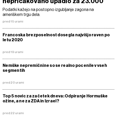
nepričakovano upadlo za 23.000
Podatki kažejo na postopno izgubljanje zagona na
ameriškem trgu dela.
pred 15 urami
Francoska brezposelnost dosegla najvišjo raven po
letu 2020
pred 19 urami
Nemške nepremičnine so se realno pocenile v vseh
segmentih
pred 20 urami
Top 5 novic za začetek dneva: Odpiranje Hormuške
ožine, a ne za ZDA in Izrael?
pred 22 urami