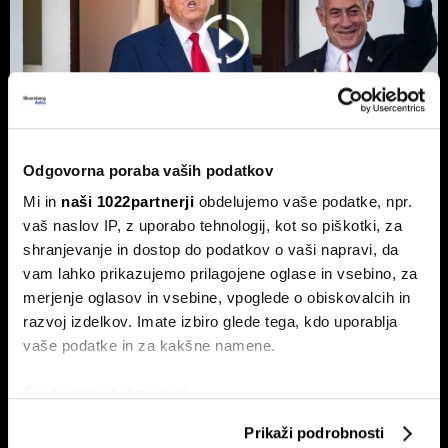
Odgovorna poraba vaših podatkov
Mi in
naši 1022partnerji
obdelujemo vaše podatke, npr.
Top 5 novic za začetek dneva:
vaš naslov IP, z uporabo tehnologij, kot so piškotki, za
Odpiranje Hormuške ožine, a ne za
shranjevanje in dostop do podatkov o vaši napravi, da
ZDA in Izrael?
vam lahko prikazujemo prilagojene oglase in vsebino, za
merjenje oglasov in vsebine, vpoglede o obiskovalcih in
To so prve novice dneva.
razvoj izdelkov. Imate izbiro glede tega, kdo uporablja
vaše podatke in za kakšne namene.
Če dovolite, želimo tudi:
Zbirati informacije o vaši geografski lokaciji, ki so
Prikaži podrobnosti
lahko točni do nekaj metrov