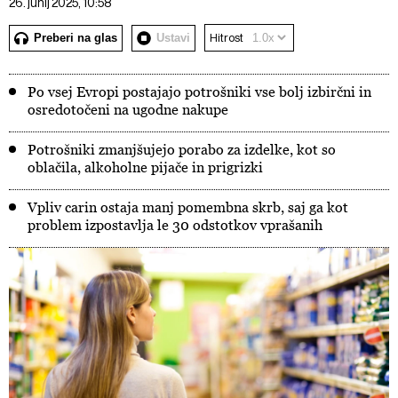
26. junij 2025, 10:58
Preberi na glas
Ustavi
Hitrost
Po vsej Evropi postajajo potrošniki vse bolj izbirčni in
osredotočeni na ugodne nakupe
Potrošniki zmanjšujejo porabo za izdelke, kot so
oblačila, alkoholne pijače in prigrizki
Vpliv carin ostaja manj pomembna skrb, saj ga kot
problem izpostavlja le 30 odstotkov vprašanih