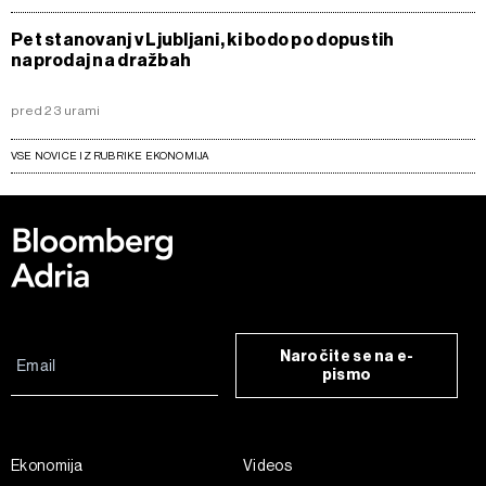
Pet stanovanj v Ljubljani, ki bodo po dopustih
naprodaj na dražbah
pred 23 urami
VSE NOVICE IZ RUBRIKE EKONOMIJA
Naročite se na e-
pismo
Ekonomija
Videos