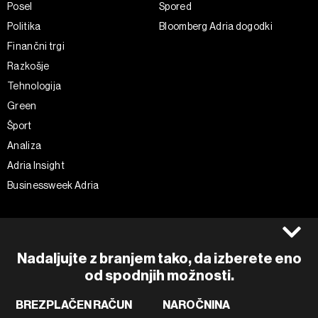
Posel
Spored
Politika
Bloomberg Adria dogodki
Finančni trgi
Razkošje
Tehnologija
Green
Šport
Analiza
Adria Insight
Businessweek Adria
Spremljajte nas
Splošni pogoji
Politika zasebnosti
Facebook
Nadaljujte z branjem tako, da izberete eno
Piškotki
Instagram
od spodnjih možnosti.
Impresum
Twitter
BREZPLAČEN RAČUN
NAROČNINA
Marketing
Linkedin