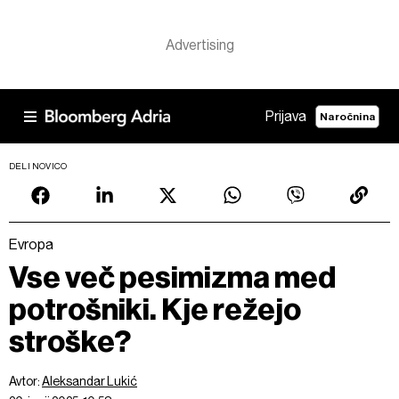
Prijava
Naročnina
DELI NOVICO
Evropa
Vse več pesimizma med
potrošniki. Kje režejo
stroške?
Avtor:
Aleksandar Lukić