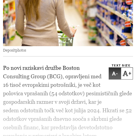
Depositphotos
TEXT SIZE
Po novi raziskavi družbe Boston
-
+
Consulting Group (BCG), opravljeni med
16 tisoč evropskimi potrošniki, je več kot
polovica vprašanih (54 odstotkov) pesimističnih glede
gospodarskih razmer v svoji državi, kar je
sedem odstotnih točk več kot julija 2024. Hkrati se 52
odstotkov vprašanih dnevno sooča s skrbmi glede
osebnih financ, kar predstavlja devetodstotno
povečanje v primerjavi z lanskim letom.