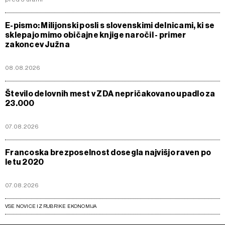
E-pismo: Milijonski posli s slovenskimi delnicami, ki se
sklepajo mimo običajne knjige naročil - primer
zakoncev Južna
08.08.2026
Število delovnih mest v ZDA nepričakovano upadlo za
23.000
07.08.2026
Francoska brezposelnost dosegla najvišjo raven po
letu 2020
07.08.2026
VSE NOVICE IZ RUBRIKE EKONOMIJA