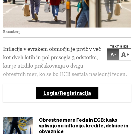
Bloomberg
TEXT SIZE
Inflacija v evrskem območju je prvič v več
-
+
kot dveh letih in pol presegla 3 odstotke,
kar je utrdilo pričakovanja o dvigu
obrestnih mer, ko se bo ECB sestala naslednji teden.
Login/Registracija
Obrestne mere Feda in ECB: kako
vplivajo na inflacijo, kredite, delnice in
obveznice