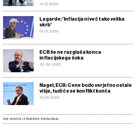
14.07.2026
Lagarde: 'Inflacija ni več tako velika
skrb'
01.07.2026
ECB še ne razglaša konca
inflacijskega šoka
30.06.2026
Nagel, ECB: Cene bodo verjetno ostale
višje, tudi če se konflikt konča
13.06.2026
VSE NOVICE IZ RUBRIKE EKONOMIJA