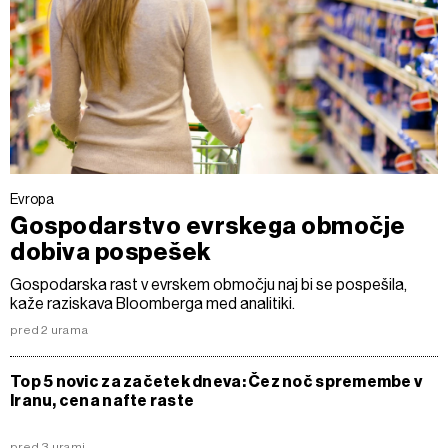
Evropa
Gospodarstvo evrskega območje
dobiva pospešek
Gospodarska rast v evrskem območju naj bi se pospešila,
kaže raziskava Bloomberga med analitiki.
pred 2 urama
Top 5 novic za začetek dneva: Čez noč spremembe v
Iranu, cena nafte raste
pred 3 urami