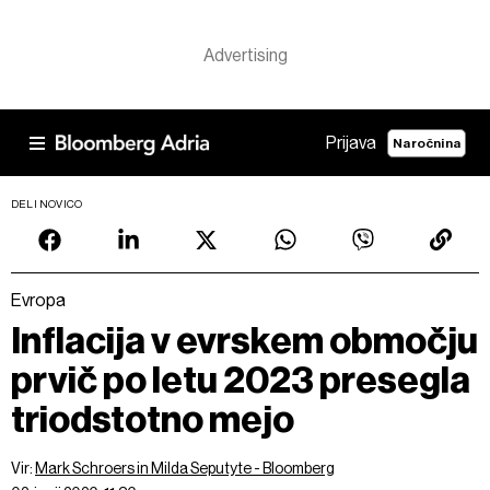
Prijava
Naročnina
DELI NOVICO
Evropa
Inflacija v evrskem območju
prvič po letu 2023 presegla
triodstotno mejo
Vir:
Mark Schroers in Milda Seputyte - Bloomberg