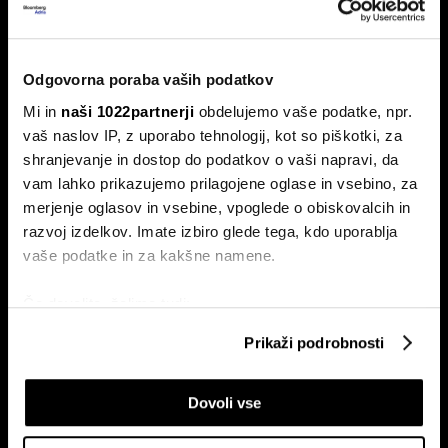
Top 5 novic za začetek dneva:
Odpiranje Hormuške ožine, a ne za
ZDA in Izrael?
Odgovorna poraba vaših podatkov
To so prve novice dneva.
Mi in
naši 1022partnerji
obdelujemo vaše podatke, npr.
vaš naslov IP, z uporabo tehnologij, kot so piškotki, za
shranjevanje in dostop do podatkov o vaši napravi, da
vam lahko prikazujemo prilagojene oglase in vsebino, za
merjenje oglasov in vsebine, vpoglede o obiskovalcih in
razvoj izdelkov. Imate izbiro glede tega, kdo uporablja
vaše podatke in za kakšne namene.
Če dovolite, želimo tudi:
Borza na rekordu, ekonomija na
Top 5 novic za začetek dneva:
dnu - zakaj ima nemška
nov val kibernetskih napadov na
Zbirati informacije o vaši geografski lokaciji, ki so
Prikaži podrobnosti
lokomotiva dve hitrosti?
Wall Streetu
lahko točni do nekaj metrov
Identificirati napravo z aktivnim preverjanjem
Dovoli vse
lastnosti (odčitavanje prstnih odtisov)
Poglejte si še, kako se obdelujejo vaši osebni podatki in