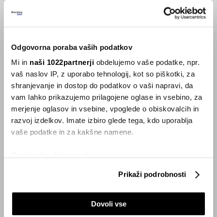
hotelskega osebja?
26.09.2023
Odgovorna poraba vaših podatkov
VSE NOVICE IZ RUBRIKE SMART
Mi in
naši 1022partnerji
obdelujemo vaše podatke, npr.
vaš naslov IP, z uporabo tehnologij, kot so piškotki, za
Inspiracija
shranjevanje in dostop do podatkov o vaši napravi, da
vam lahko prikazujemo prilagojene oglase in vsebino, za
merjenje oglasov in vsebine, vpoglede o obiskovalcih in
razvoj izdelkov. Imate izbiro glede tega, kdo uporablja
vaše podatke in za kakšne namene.
Če dovolite, želimo tudi:
Zbirati informacije o vaši geografski lokaciji, ki so
Prikaži podrobnosti
lahko točni do nekaj metrov
Identificirati napravo z aktivnim preverjanjem
Dovoli vse
lastnosti (odčitavanje prstnih odtisov)