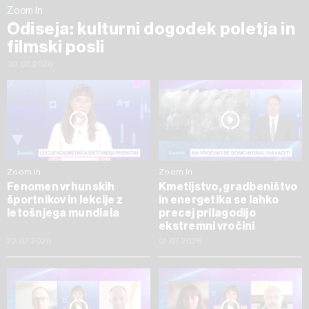
Zoom In
Odiseja: kulturni dogodek poletja in
filmski posli
30.07.2026
Zoom In
Zoom In
Fenomen vrhunskih
Kmetijstvo, gradbeništvo
športnikov in lekcije z
in energetika se lahko
letošnjega mundiala
precej prilagodijo
ekstremni vročini
22.07.2026
01.07.2026