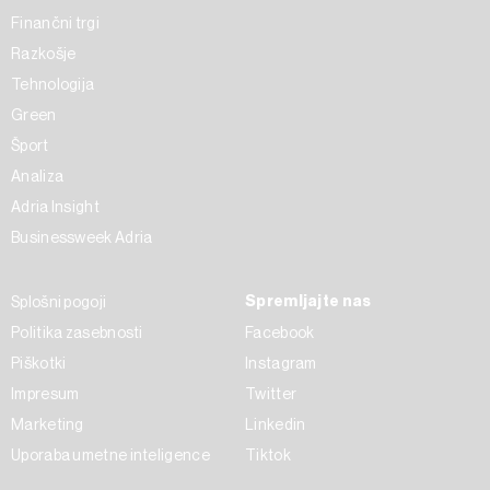
Finančni trgi
Razkošje
Tehnologija
Green
Šport
Analiza
Adria Insight
Businessweek Adria
Spremljajte nas
Splošni pogoji
Politika zasebnosti
Facebook
Piškotki
Instagram
Impresum
Twitter
Marketing
Linkedin
Uporaba umetne inteligence
Tiktok