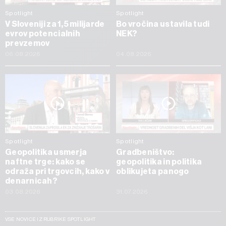
Spotlight
Spotlight
V Sloveniji za 1,5 milijarde
Bo vročina ustavila tudi
evrov potencialnih
NEK?
prevzemov
06.08.2026
04.08.2026
Spotlight
Spotlight
Geopolitika usmerja
Gradbeništvo:
naftne trge: kako se
geopolitika in politika
odraža pri trgovcih, kako v
oblikujeta panogo
denarnicah?
03.08.2026
31.07.2026
VSE NOVICE IZ RUBRIKE SPOTLIGHT