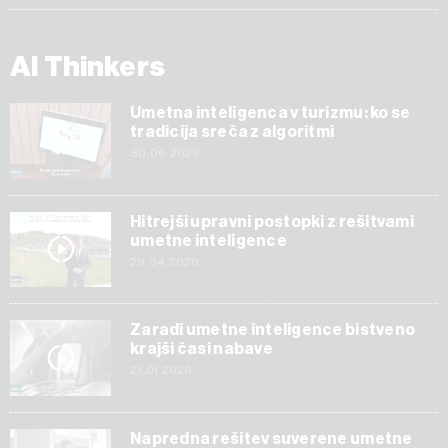
AI Thinkers
Umetna inteligenca v turizmu: ko se
tradicija sreča z algoritmi
30.06.2026
Hitrejši upravni postopki z rešitvami
umetne inteligence
29.04.2026
Zaradi umetne inteligence bistveno
krajši časi nabave
27.01.2026
Napredna rešitev suverene umetne