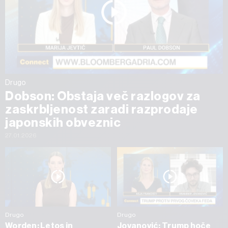
Drugo
Dobson: Obstaja več razlogov za
zaskrbljenost zaradi razprodaje
japonskih obveznic
27.01.2026
Drugo
Drugo
Worden: Letos in
Jovanović: Trump hoče