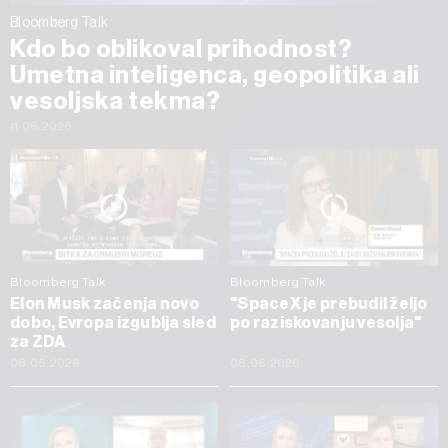
Bloomberg Talk
Kdo bo oblikoval prihodnost?
Umetna inteligenca, geopolitika ali
vesoljska tekma?
11.06.2026
Bloomberg Talk
Bloomberg Talk
Elon Musk začenja novo
"SpaceX je prebudil željo
dobo, Evropa izgublja sled
po raziskovanju vesolja"
za ZDA
08.05.2026
08.05.2026