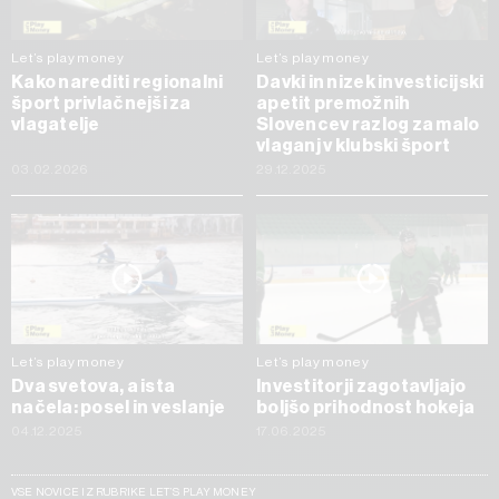
Let’s play money
Let’s play money
Kako narediti regionalni
Davki in nizek investicijski
šport privlačnejši za
apetit premožnih
vlagatelje
Slovencev razlog za malo
vlaganj v klubski šport
03.02.2026
29.12.2025
Let’s play money
Let’s play money
Dva svetova, a ista
Investitorji zagotavljajo
načela: posel in veslanje
boljšo prihodnost hokeja
04.12.2025
17.06.2025
VSE NOVICE IZ RUBRIKE LET’S PLAY MONEY