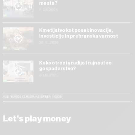
mesta?
11.03.2026
Kmetijstvo kot posel: inovacije,
investicije in prehranska varnost
28.01.2026
Kako otroci gradijo trajnostno
gospodarstvo?
03.12.2025
VSE NOVICE IZ RUBRIKE GREEN VISION
Let’s play money