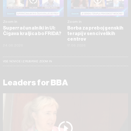
Zoom In
Zoom In
Superračunalniki in UI:
Borba za preboj genskih
Čigava kraljica bo FRIDA?
terapij v senci velikih
centrov
24.06.2026
17.06.2026
VSE NOVICE IZ RUBRIKE ZOOM IN
Leaders for BBA