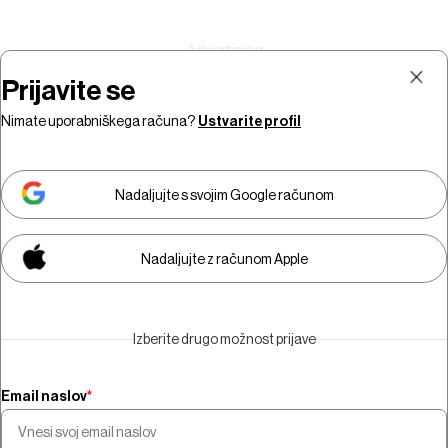
Prijavite se
Nimate uporabniškega računa?
Ustvarite profil
Prijava
Naročnina
Nadaljujte s svojim Google računom
Nadaljujte z računom Apple
Za ogled video vsebine morate
biti naročniki.
Izberite drugo možnost prijave
Naročite se
Email naslov
*