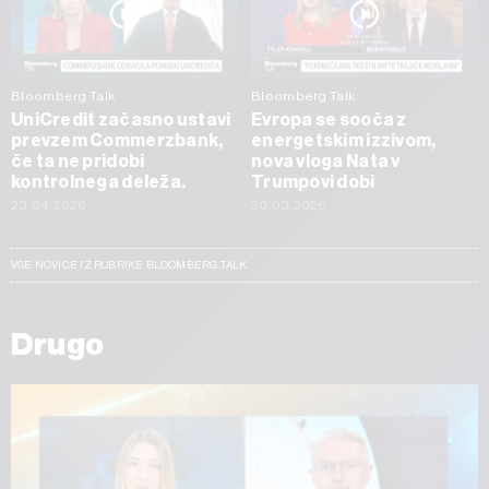
Bloomberg Talk
Bloomberg Talk
UniCredit začasno ustavi
Evropa se sooča z
prevzem Commerzbank,
energetskim izzivom,
če ta ne pridobi
nova vloga Nata v
kontrolnega deleža.
Trumpovi dobi
23.04.2026
20.03.2026
VSE NOVICE IZ RUBRIKE BLOOMBERG TALK
Drugo