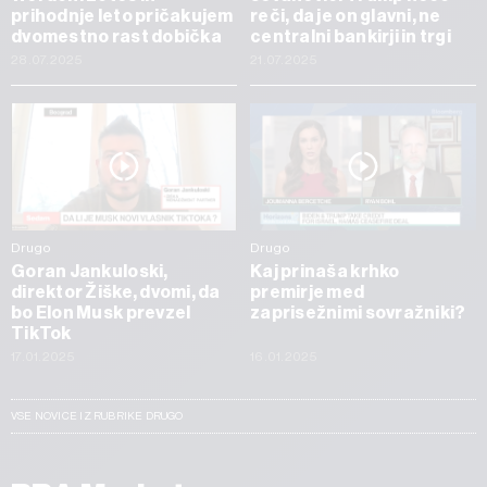
prihodnje leto pričakujem
reči, da je on glavni, ne
dvomestno rast dobička
centralni bankirji in trgi
28.07.2025
21.07.2025
Drugo
Drugo
Goran Jankuloski,
Kaj prinaša krhko
direktor Žiške, dvomi, da
premirje med
bo Elon Musk prevzel
zaprisežnimi sovražniki?
TikTok
17.01.2025
16.01.2025
VSE NOVICE IZ RUBRIKE DRUGO