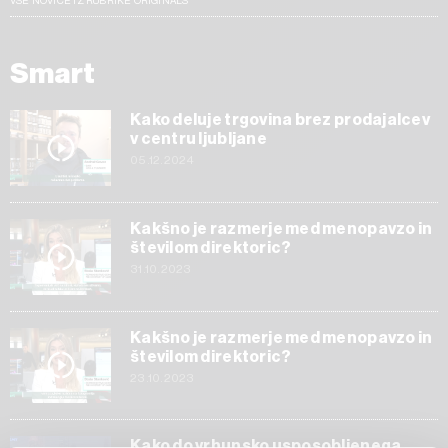
VSE NOVICE IZ RUBRIKE ORIGINALS
Smart
Kako deluje trgovina brez prodajalcev
v centru ljubljane
05.12.2024
Kakšno je razmerje med menopavzo in
številom direktoric?
31.10.2023
Kakšno je razmerje med menopavzo in
številom direktoric?
23.10.2023
Kako do vrhunsko usposobljenega