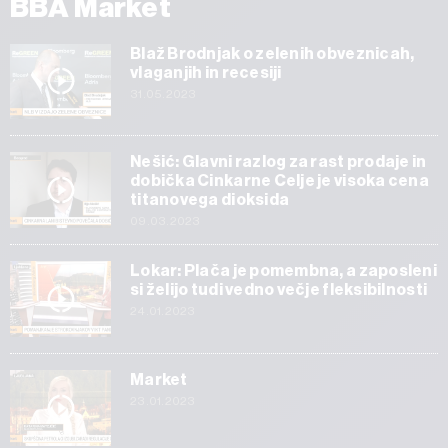
BBA Market
Blaž Brodnjak o zelenih obveznicah,
vlaganjih in recesiji
31.05.2023
Nešić: Glavni razlog za rast prodaje in
dobička Cinkarne Celje je visoka cena
titanovega dioksida
09.03.2023
Lokar: Plača je pomembna, a zaposleni
si želijo tudi vedno večje fleksibilnosti
24.01.2023
Market
23.01.2023