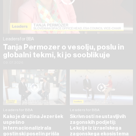
Leaders for BBA
Tanja Permozer o vesolju, poslu in
globalni tekmi, ki jo sooblikuje
09.07.2026
Leaders for BBA
Leaders for BBA
Kako je družina Jezeršek
Skrivnosti neustavljivih
uspešno
zagonskih podjetij:
internacionalizirala
Lekcije iz izraelskega
gostinski posel in prišla
zagonskega ekosistema