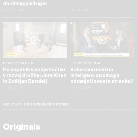
do Olimpijskih iger
05.06.2026
08.05.2026
Leaders for BBA
Leaders for BBA
Po uspehih v podjetništvu
Kako vam umetna
v razvoj družbe: Jure Knez
inteligenca pomaga
in Boštjan Bandelj
ohranjati zveste stranke?
14.04.2026
26.03.2026
VSE NOVICE IZ RUBRIKE LEADERS FOR BBA
Originals