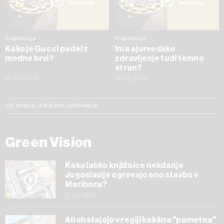
Inspiracija
Inspiracija
Kako je Gucci padel z
Ima ajurvedsko
modne brvi?
zdravljenje tudi temno
stran?
15.05.2024
12.04.2024
VSE NOVICE IZ RUBRIKE INSPIRACIJA
Green Vision
Kako lahko knjižnice nekdanje
Jugoslavije ogrevajo eno stavbo v
Mariboru?
17.06.2026
Ali obstajajo v regiji kakšna "pametna"