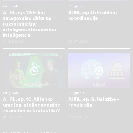
Originals
Originals
AI IRL, ep. 12: Edini
AI IRL, ep.11: Problem
zmagovalec dirke za
koordinacije
razvoj umetne
inteligence bo umetna
inteligenca
04.08.2026
29.07.2026
Originals
Originals
AI IRL, ep. 10: Ali lahko
AI IRL, ep. 9: Naložbe +
umetna inteligenca piše
regulacija
znanstveno fantastiko?
28.07.2026
27.07.2026