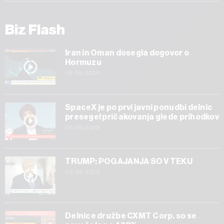
Biz Flash
Iran in Oman dosegla dogovor o
Hormuzu
06.08.2026
SpaceX je po prvi javni ponudbi delnic
presegel pričakovanja glede prihodkov
05.08.2026
TRUMP: POGAJANJA SO V TEKU
03.08.2026
Delnice družbe CXMT Corp. so se