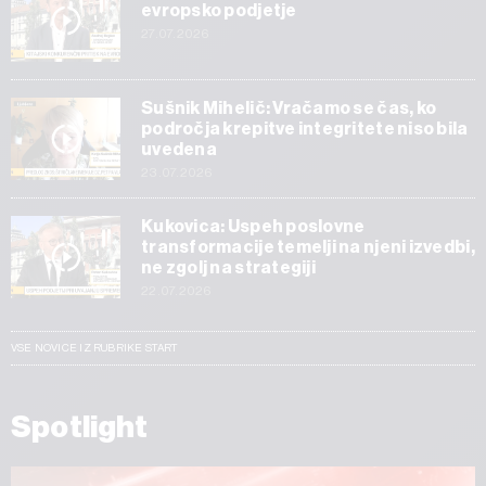
evropsko podjetje
27.07.2026
Sušnik Mihelič: Vračamo se čas, ko
področja krepitve integritete niso bila
uvedena
23.07.2026
Kukovica: Uspeh poslovne
transformacije temelji na njeni izvedbi,
ne zgolj na strategiji
22.07.2026
VSE NOVICE IZ RUBRIKE START
Spotlight