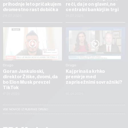
prihodnje leto pričakujem
reči, da je on glavni, ne
dvomestno rast dobička
centralni bankirji in trgi
28.07.2025
21.07.2025
Drugo
Drugo
Goran Jankuloski,
Kaj prinaša krhko
direktor Žiške, dvomi, da
premirje med
bo Elon Musk prevzel
zaprisežnimi sovražniki?
TikTok
17.01.2025
16.01.2025
VSE NOVICE IZ RUBRIKE DRUGO