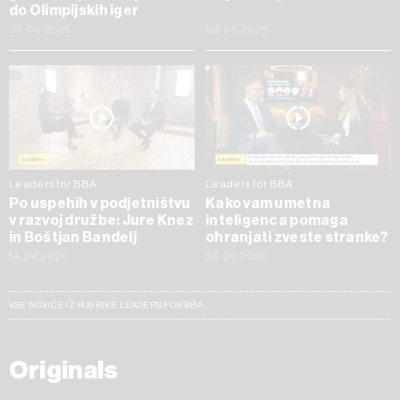
do Olimpijskih iger
05.06.2026
08.05.2026
Leaders for BBA
Leaders for BBA
Po uspehih v podjetništvu
Kako vam umetna
v razvoj družbe: Jure Knez
inteligenca pomaga
in Boštjan Bandelj
ohranjati zveste stranke?
14.04.2026
26.03.2026
VSE NOVICE IZ RUBRIKE LEADERS FOR BBA
Originals