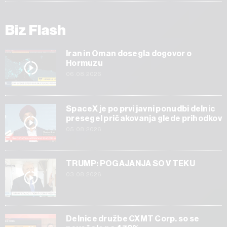
Biz Flash
Iran in Oman dosegla dogovor o
Hormuzu
06.08.2026
SpaceX je po prvi javni ponudbi delnic
presegel pričakovanja glede prihodkov
05.08.2026
TRUMP: POGAJANJA SO V TEKU
03.08.2026
Delnice družbe CXMT Corp. so se