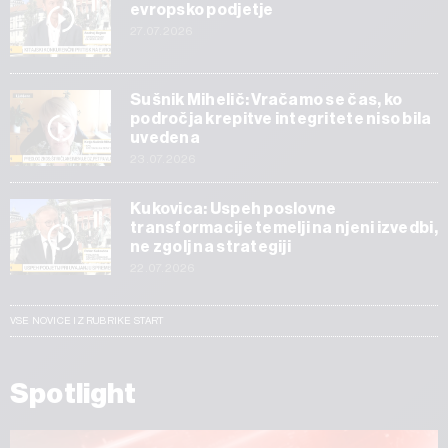
evropsko podjetje
27.07.2026
Sušnik Mihelič: Vračamo se čas, ko
področja krepitve integritete niso bila
uvedena
23.07.2026
Kukovica: Uspeh poslovne
transformacije temelji na njeni izvedbi,
ne zgolj na strategiji
22.07.2026
VSE NOVICE IZ RUBRIKE START
Spotlight