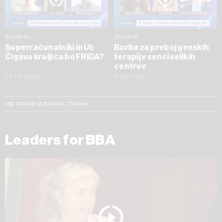
Zoom In
Zoom In
Superračunalniki in UI:
Borba za preboj genskih
Čigava kraljica bo FRIDA?
terapij v senci velikih
centrov
24.06.2026
17.06.2026
VSE NOVICE IZ RUBRIKE ZOOM IN
Leaders for BBA