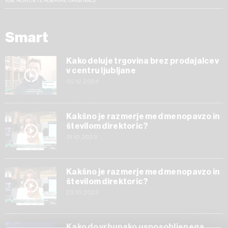
VSE NOVICE IZ RUBRIKE ORIGINALS
Smart
Kako deluje trgovina brez prodajalcev
v centru ljubljane
05.12.2024
Kakšno je razmerje med menopavzo in
številom direktoric?
31.10.2023
Kakšno je razmerje med menopavzo in
številom direktoric?
23.10.2023
Kako do vrhunsko usposobljenega