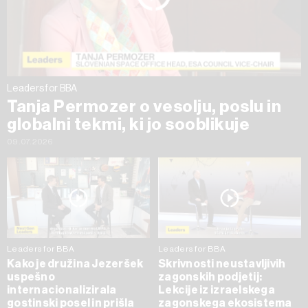
Leaders for BBA
Tanja Permozer o vesolju, poslu in
globalni tekmi, ki jo sooblikuje
09.07.2026
Leaders for BBA
Leaders for BBA
Kako je družina Jezeršek
Skrivnosti neustavljivih
uspešno
zagonskih podjetij:
internacionalizirala
Lekcije iz izraelskega
gostinski posel in prišla
zagonskega ekosistema