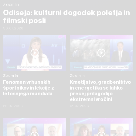
Zoom In
Odiseja: kulturni dogodek poletja in
filmski posli
30.07.2026
Zoom In
Zoom In
Fenomen vrhunskih
Kmetijstvo, gradbeništvo
športnikov in lekcije z
in energetika se lahko
letošnjega mundiala
precej prilagodijo
ekstremni vročini
22.07.2026
01.07.2026