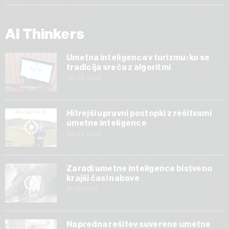
AI Thinkers
Umetna inteligenca v turizmu: ko se
tradicija sreča z algoritmi
30.06.2026
Hitrejši upravni postopki z rešitvami
umetne inteligence
29.04.2026
Zaradi umetne inteligence bistveno
krajši časi nabave
27.01.2026
Napredna rešitev suverene umetne