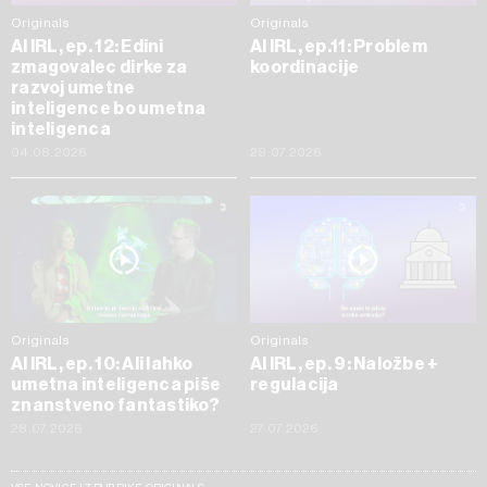
Originals
Originals
AI IRL, ep. 12: Edini
AI IRL, ep.11: Problem
zmagovalec dirke za
koordinacije
razvoj umetne
inteligence bo umetna
inteligenca
04.08.2026
29.07.2026
Originals
Originals
AI IRL, ep. 10: Ali lahko
AI IRL, ep. 9: Naložbe +
umetna inteligenca piše
regulacija
znanstveno fantastiko?
28.07.2026
27.07.2026