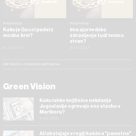
Inspiracija
Inspiracija
Kako je Gucci padel z
Ima ajurvedsko
modne brvi?
zdravljenje tudi temno
stran?
15.05.2024
12.04.2024
VSE NOVICE IZ RUBRIKE INSPIRACIJA
Green Vision
Kako lahko knjižnice nekdanje
Jugoslavije ogrevajo eno stavbo v
Mariboru?
17.06.2026
Ali obstajajo v regiji kakšna "pametna"