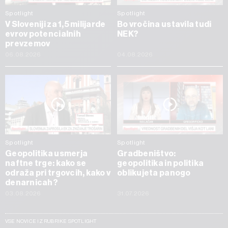
Spotlight
Spotlight
V Sloveniji za 1,5 milijarde
Bo vročina ustavila tudi
evrov potencialnih
NEK?
prevzemov
06.08.2026
04.08.2026
Spotlight
Spotlight
Geopolitika usmerja
Gradbeništvo:
naftne trge: kako se
geopolitika in politika
odraža pri trgovcih, kako v
oblikujeta panogo
denarnicah?
03.08.2026
31.07.2026
VSE NOVICE IZ RUBRIKE SPOTLIGHT