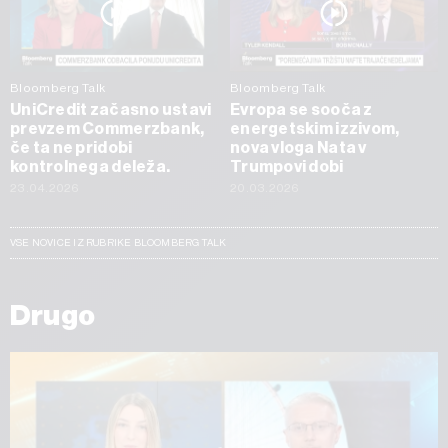
Bloomberg Talk
Bloomberg Talk
UniCredit začasno ustavi
Evropa se sooča z
prevzem Commerzbank,
energetskim izzivom,
če ta ne pridobi
nova vloga Nata v
kontrolnega deleža.
Trumpovi dobi
23.04.2026
20.03.2026
VSE NOVICE IZ RUBRIKE BLOOMBERG TALK
Drugo