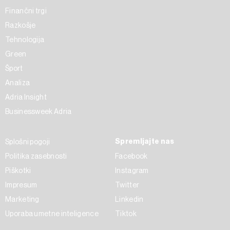
Finančni trgi
Razkošje
Tehnologija
Green
Šport
Analiza
Adria Insight
Businessweek Adria
Spremljajte nas
Splošni pogoji
Politika zasebnosti
Facebook
Piškotki
Instagram
Impresum
Twitter
Marketing
Linkedin
Uporaba umetne inteligence
Tiktok