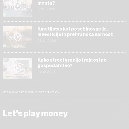
mesta?
11.03.2026
Kmetijstvo kot posel: inovacije,
investicije in prehranska varnost
28.01.2026
Kako otroci gradijo trajnostno
gospodarstvo?
03.12.2025
VSE NOVICE IZ RUBRIKE GREEN VISION
Let’s play money