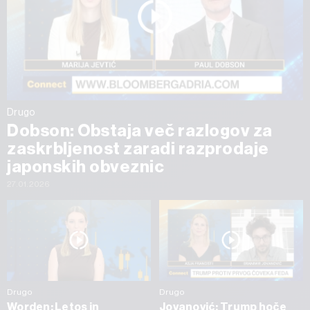
Drugo
Dobson: Obstaja več razlogov za
zaskrbljenost zaradi razprodaje
japonskih obveznic
27.01.2026
Drugo
Drugo
Worden: Letos in
Jovanović: Trump hoče