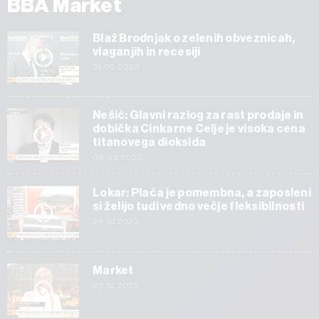
BBA Market
Blaž Brodnjak o zelenih obveznicah,
vlaganjih in recesiji
31.05.2023
Nešić: Glavni razlog za rast prodaje in
dobička Cinkarne Celje je visoka cena
titanovega dioksida
09.03.2023
Lokar: Plača je pomembna, a zaposleni
si želijo tudi vedno večje fleksibilnosti
24.01.2023
Market
23.01.2023