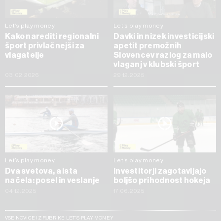
Let’s play money
Let’s play money
Kako narediti regionalni
Davki in nizek investicijski
šport privlačnejši za
apetit premožnih
vlagatelje
Slovencev razlog za malo
vlaganj v klubski šport
03.02.2026
29.12.2025
Let’s play money
Let’s play money
Dva svetova, a ista
Investitorji zagotavljajo
načela: posel in veslanje
boljšo prihodnost hokeja
04.12.2025
17.06.2025
VSE NOVICE IZ RUBRIKE LET’S PLAY MONEY