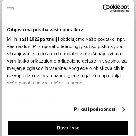
hotelskega osebja?
26.09.2023
Odgovorna poraba vaših podatkov
VSE NOVICE IZ RUBRIKE SMART
Mi in
naši 1022partnerji
obdelujemo vaše podatke, npr.
vaš naslov IP, z uporabo tehnologij, kot so piškotki, za
Inspiracija
shranjevanje in dostop do podatkov o vaši napravi, da
vam lahko prikazujemo prilagojene oglase in vsebino, za
merjenje oglasov in vsebine, vpoglede o obiskovalcih in
razvoj izdelkov. Imate izbiro glede tega, kdo uporablja
vaše podatke in za kakšne namene.
Če dovolite, želimo tudi:
Zbirati informacije o vaši geografski lokaciji, ki so
Prikaži podrobnosti
lahko točni do nekaj metrov
Identificirati napravo z aktivnim preverjanjem
Dovoli vse
lastnosti (odčitavanje prstnih odtisov)