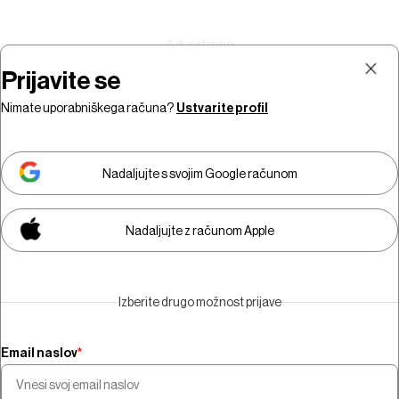
Prijavite se
Nimate uporabniškega računa?
Ustvarite profil
Prijava
Naročnina
Nadaljujte s svojim Google računom
Nadaljujte z računom Apple
Za ogled video vsebine morate
biti naročniki.
Izberite drugo možnost prijave
Naročite se
Email naslov
*