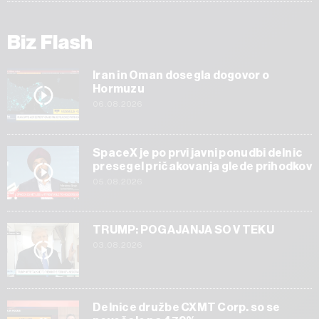
Biz Flash
Iran in Oman dosegla dogovor o
Hormuzu
06.08.2026
SpaceX je po prvi javni ponudbi delnic
presegel pričakovanja glede prihodkov
05.08.2026
TRUMP: POGAJANJA SO V TEKU
03.08.2026
Delnice družbe CXMT Corp. so se