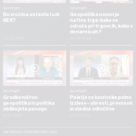
Spotlight
Spotlight
Bo vročina ustavila tudi
Geopolitika usmerja
NEK?
naftne trge: kako se
odraža pri trgovcih, kako v
denarnicah?
04.08.2026
03.08.2026
Spotlight
Spotlight
Gradbeništvo:
Poletje za bančnike polno
geopolitika in politika
izzivov – obresti, prevzemi
oblikujeta panogo
in vladne odločitve
31.07.2026
24.07.2026
VSE NOVICE IZ RUBRIKE SPOTLIGHT