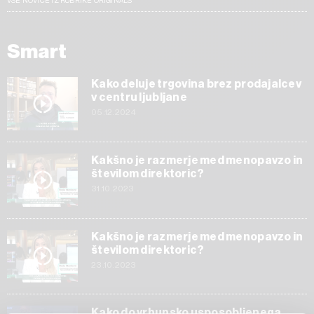
VSE NOVICE IZ RUBRIKE ORIGINALS
Smart
Kako deluje trgovina brez prodajalcev
v centru ljubljane
05.12.2024
Kakšno je razmerje med menopavzo in
številom direktoric?
31.10.2023
Kakšno je razmerje med menopavzo in
številom direktoric?
23.10.2023
Kako do vrhunsko usposobljenega