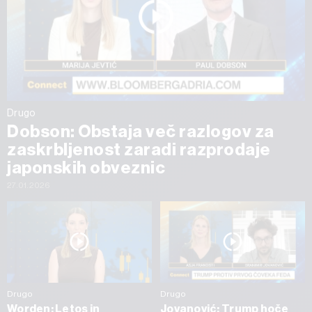
Drugo
Dobson: Obstaja več razlogov za
zaskrbljenost zaradi razprodaje
japonskih obveznic
27.01.2026
Drugo
Drugo
Worden: Letos in
Jovanović: Trump hoče