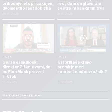
prihodnje leto pričakujem
reči, da je on glavni, ne
dvomestno rast dobička
centralni bankirji in trgi
28.07.2025
21.07.2025
Drugo
Drugo
Goran Jankuloski,
Kaj prinaša krhko
direktor Žiške, dvomi, da
premirje med
bo Elon Musk prevzel
zaprisežnimi sovražniki?
TikTok
17.01.2025
16.01.2025
VSE NOVICE IZ RUBRIKE DRUGO