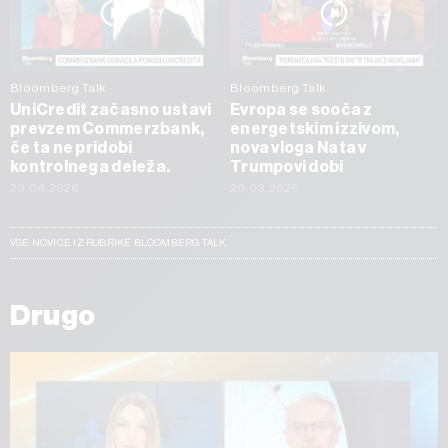
Bloomberg Talk
Bloomberg Talk
UniCredit začasno ustavi
Evropa se sooča z
prevzem Commerzbank,
energetskim izzivom,
če ta ne pridobi
nova vloga Nata v
kontrolnega deleža.
Trumpovi dobi
23.04.2026
20.03.2026
VSE NOVICE IZ RUBRIKE BLOOMBERG TALK
Drugo