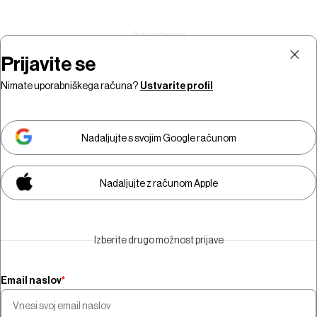
Prijavite se
Nimate uporabniškega računa?
Ustvarite profil
Prijava
Naročnina
Nadaljujte s svojim Google računom
Nadaljujte z računom Apple
Za ogled video vsebine morate
biti naročniki.
Izberite drugo možnost prijave
Naročite se
Email naslov
*