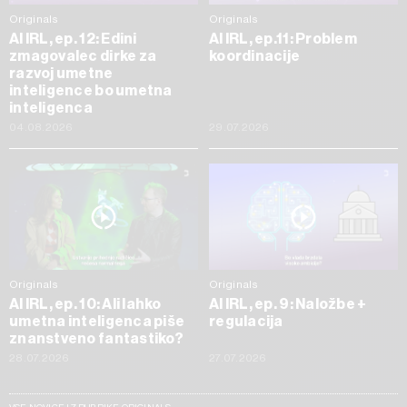
Originals
Originals
AI IRL, ep. 12: Edini
AI IRL, ep.11: Problem
zmagovalec dirke za
koordinacije
razvoj umetne
inteligence bo umetna
inteligenca
04.08.2026
29.07.2026
Originals
Originals
AI IRL, ep. 10: Ali lahko
AI IRL, ep. 9: Naložbe +
umetna inteligenca piše
regulacija
znanstveno fantastiko?
28.07.2026
27.07.2026