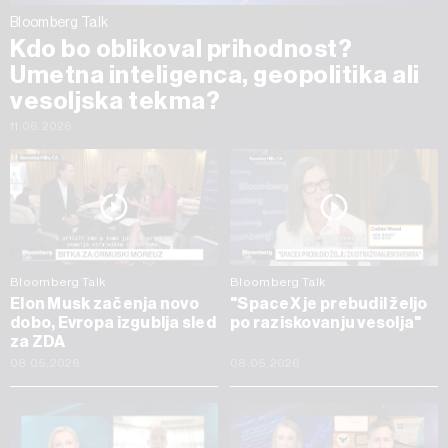
Bloomberg Talk
Kdo bo oblikoval prihodnost?
Umetna inteligenca, geopolitika ali
vesoljska tekma?
11.06.2026
Bloomberg Talk
Bloomberg Talk
Elon Musk začenja novo
"SpaceX je prebudil željo
dobo, Evropa izgublja sled
po raziskovanju vesolja"
za ZDA
08.05.2026
08.05.2026