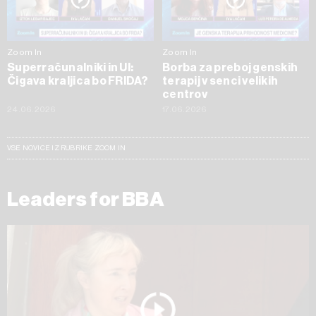
Zoom In
Zoom In
Superračunalniki in UI:
Borba za preboj genskih
Čigava kraljica bo FRIDA?
terapij v senci velikih
centrov
24.06.2026
17.06.2026
VSE NOVICE IZ RUBRIKE ZOOM IN
Leaders for BBA