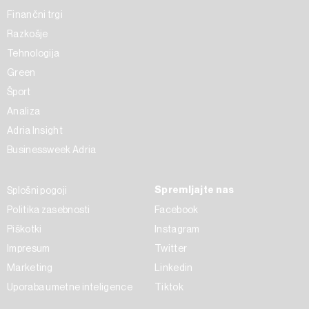
Finančni trgi
Razkošje
Tehnologija
Green
Šport
Analiza
Adria Insight
Businessweek Adria
Spremljajte nas
Splošni pogoji
Politika zasebnosti
Facebook
Piškotki
Instagram
Impresum
Twitter
Marketing
Linkedin
Uporaba umetne inteligence
Tiktok