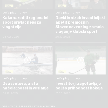
Let’s play money
Let’s play money
Kako narediti regionalni
Davki in nizek investicijski
šport privlačnejši za
apetit premožnih
vlagatelje
Slovencev razlog za malo
vlaganj v klubski šport
03.02.2026
29.12.2025
Let’s play money
Let’s play money
Dva svetova, a ista
Investitorji zagotavljajo
načela: posel in veslanje
boljšo prihodnost hokeja
04.12.2025
17.06.2025
VSE NOVICE IZ RUBRIKE LET’S PLAY MONEY