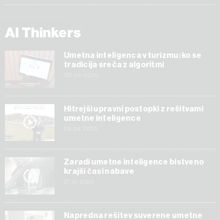
AI Thinkers
Umetna inteligenca v turizmu: ko se
tradicija sreča z algoritmi
30.06.2026
Hitrejši upravni postopki z rešitvami
umetne inteligence
29.04.2026
Zaradi umetne inteligence bistveno
krajši časi nabave
27.01.2026
Napredna rešitev suverene umetne