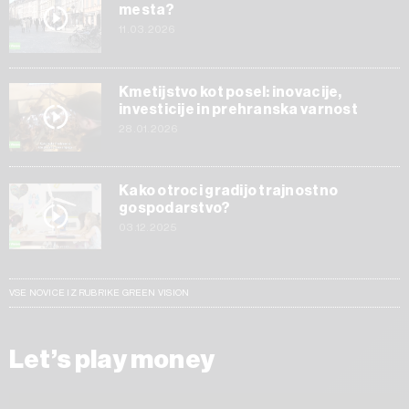
mesta?
11.03.2026
Kmetijstvo kot posel: inovacije,
investicije in prehranska varnost
28.01.2026
Kako otroci gradijo trajnostno
gospodarstvo?
03.12.2025
VSE NOVICE IZ RUBRIKE GREEN VISION
Let’s play money