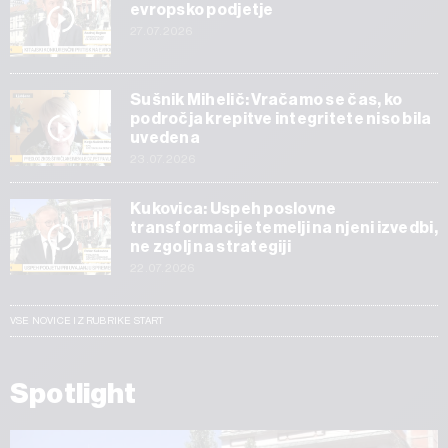
evropsko podjetje
27.07.2026
Sušnik Mihelič: Vračamo se čas, ko
področja krepitve integritete niso bila
uvedena
23.07.2026
Kukovica: Uspeh poslovne
transformacije temelji na njeni izvedbi,
ne zgolj na strategiji
22.07.2026
VSE NOVICE IZ RUBRIKE START
Spotlight