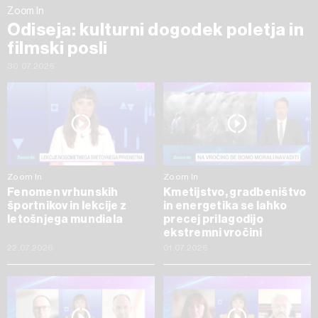
Zoom In
Odiseja: kulturni dogodek poletja in
filmski posli
30.07.2026
Zoom In
Zoom In
Fenomen vrhunskih
Kmetijstvo, gradbeništvo
športnikov in lekcije z
in energetika se lahko
letošnjega mundiala
precej prilagodijo
ekstremni vročini
22.07.2026
01.07.2026