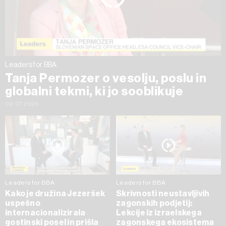
Leaders for BBA
Tanja Permozer o vesolju, poslu in
globalni tekmi, ki jo sooblikuje
09.07.2026
Leaders for BBA
Leaders for BBA
Kako je družina Jezeršek
Skrivnosti neustavljivih
uspešno
zagonskih podjetij:
internacionalizirala
Lekcije iz izraelskega
gostinski posel in prišla
zagonskega ekosistema