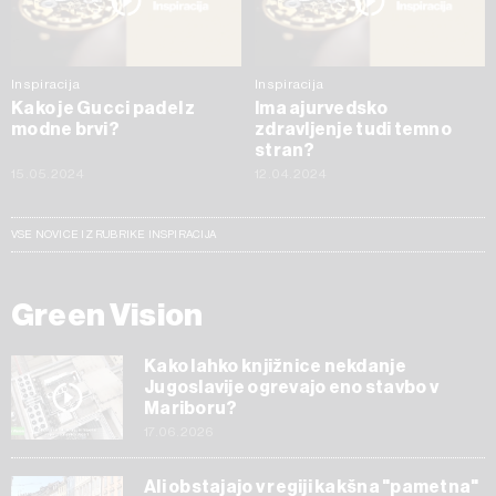
Inspiracija
Inspiracija
Kako je Gucci padel z
Ima ajurvedsko
modne brvi?
zdravljenje tudi temno
stran?
15.05.2024
12.04.2024
VSE NOVICE IZ RUBRIKE INSPIRACIJA
Green Vision
Kako lahko knjižnice nekdanje
Jugoslavije ogrevajo eno stavbo v
Mariboru?
17.06.2026
Ali obstajajo v regiji kakšna "pametna"