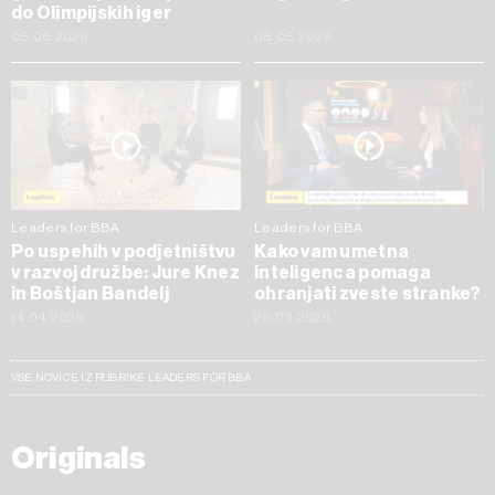
do Olimpijskih iger
05.06.2026
08.05.2026
Leaders for BBA
Leaders for BBA
Po uspehih v podjetništvu
Kako vam umetna
v razvoj družbe: Jure Knez
inteligenca pomaga
in Boštjan Bandelj
ohranjati zveste stranke?
14.04.2026
26.03.2026
VSE NOVICE IZ RUBRIKE LEADERS FOR BBA
Originals