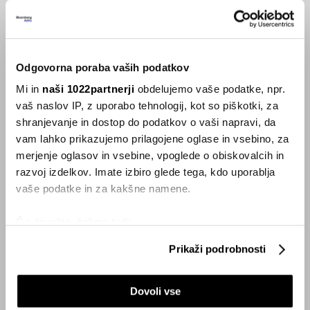
hotelskega osebja?
26.09.2023
Odgovorna poraba vaših podatkov
VSE NOVICE IZ RUBRIKE SMART
Mi in
naši 1022partnerji
obdelujemo vaše podatke, npr.
vaš naslov IP, z uporabo tehnologij, kot so piškotki, za
Inspiracija
shranjevanje in dostop do podatkov o vaši napravi, da
vam lahko prikazujemo prilagojene oglase in vsebino, za
merjenje oglasov in vsebine, vpoglede o obiskovalcih in
razvoj izdelkov. Imate izbiro glede tega, kdo uporablja
vaše podatke in za kakšne namene.
Če dovolite, želimo tudi:
Zbirati informacije o vaši geografski lokaciji, ki so
Prikaži podrobnosti
lahko točni do nekaj metrov
Identificirati napravo z aktivnim preverjanjem
Dovoli vse
lastnosti (odčitavanje prstnih odtisov)