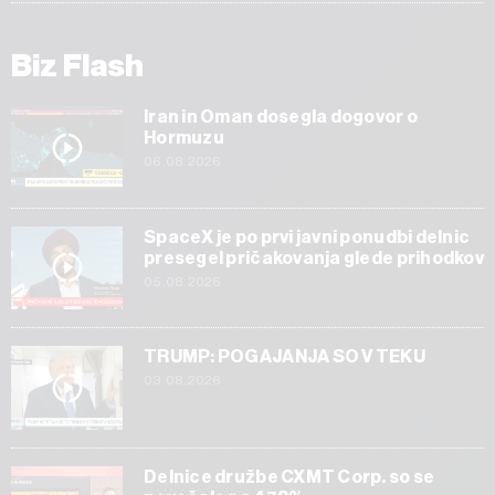
Biz Flash
Iran in Oman dosegla dogovor o
Hormuzu
06.08.2026
SpaceX je po prvi javni ponudbi delnic
presegel pričakovanja glede prihodkov
05.08.2026
TRUMP: POGAJANJA SO V TEKU
03.08.2026
Delnice družbe CXMT Corp. so se