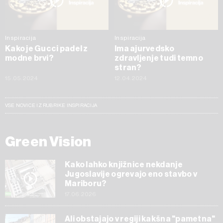
Inspiracija
Inspiracija
Kako je Gucci padel z
Ima ajurvedsko
modne brvi?
zdravljenje tudi temno
stran?
15.05.2024
12.04.2024
VSE NOVICE IZ RUBRIKE INSPIRACIJA
Green Vision
Kako lahko knjižnice nekdanje
Jugoslavije ogrevajo eno stavbo v
Mariboru?
17.06.2026
Ali obstajajo v regiji kakšna "pametna"