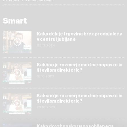
VSE NOVICE IZ RUBRIKE ORIGINALS
Smart
Kako deluje trgovina brez prodajalcev
v centru ljubljane
05.12.2024
Kakšno je razmerje med menopavzo in
številom direktoric?
31.10.2023
Kakšno je razmerje med menopavzo in
številom direktoric?
23.10.2023
Kako do vrhunsko usposobljenega