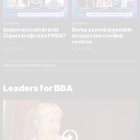
Zoom In
Zoom In
Superračunalniki in UI:
Borba za preboj genskih
Čigava kraljica bo FRIDA?
terapij v senci velikih
centrov
24.06.2026
17.06.2026
VSE NOVICE IZ RUBRIKE ZOOM IN
Leaders for BBA