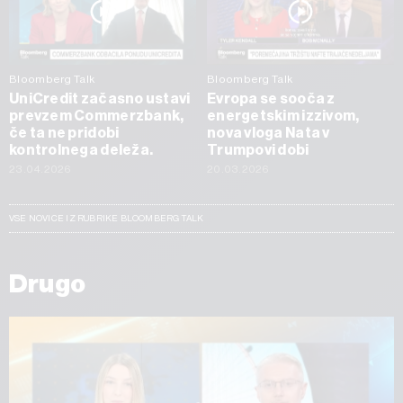
Bloomberg Talk
Bloomberg Talk
UniCredit začasno ustavi
Evropa se sooča z
prevzem Commerzbank,
energetskim izzivom,
če ta ne pridobi
nova vloga Nata v
kontrolnega deleža.
Trumpovi dobi
23.04.2026
20.03.2026
VSE NOVICE IZ RUBRIKE BLOOMBERG TALK
Drugo