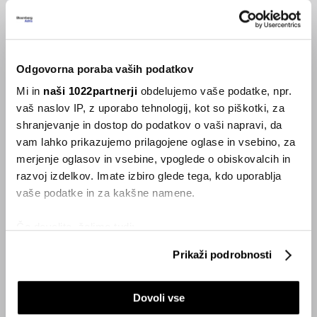
hotelskega osebja?
26.09.2023
Odgovorna poraba vaših podatkov
VSE NOVICE IZ RUBRIKE SMART
Mi in
naši 1022partnerji
obdelujemo vaše podatke, npr.
vaš naslov IP, z uporabo tehnologij, kot so piškotki, za
Inspiracija
shranjevanje in dostop do podatkov o vaši napravi, da
vam lahko prikazujemo prilagojene oglase in vsebino, za
merjenje oglasov in vsebine, vpoglede o obiskovalcih in
razvoj izdelkov. Imate izbiro glede tega, kdo uporablja
vaše podatke in za kakšne namene.
Če dovolite, želimo tudi:
Zbirati informacije o vaši geografski lokaciji, ki so
Prikaži podrobnosti
lahko točni do nekaj metrov
Identificirati napravo z aktivnim preverjanjem
Dovoli vse
lastnosti (odčitavanje prstnih odtisov)