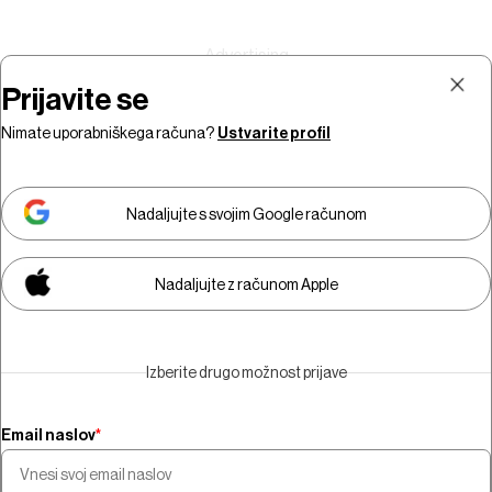
Prijavite se
Nimate uporabniškega računa?
Ustvarite profil
Prijava
Naročnina
Nadaljujte s svojim Google računom
Nadaljujte z računom Apple
Za ogled video vsebine morate
biti naročniki.
Izberite drugo možnost prijave
Naročite se
Email naslov
*