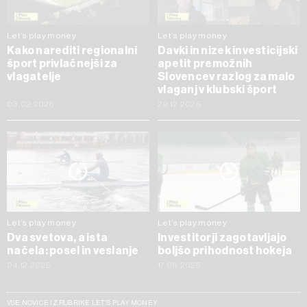
Let’s play money
Let’s play money
Kako narediti regionalni
Davki in nizek investicijski
šport privlačnejši za
apetit premožnih
vlagatelje
Slovencev razlog za malo
vlaganj v klubski šport
03.02.2026
29.12.2025
Let’s play money
Let’s play money
Dva svetova, a ista
Investitorji zagotavljajo
načela: posel in veslanje
boljšo prihodnost hokeja
04.12.2025
17.06.2025
VSE NOVICE IZ RUBRIKE LET’S PLAY MONEY