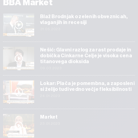
BBA Market
Blaž Brodnjak o zelenih obveznicah,
vlaganjih in recesiji
31.05.2023
Nešić: Glavni razlog za rast prodaje in
dobička Cinkarne Celje je visoka cena
titanovega dioksida
09.03.2023
Lokar: Plača je pomembna, a zaposleni
si želijo tudi vedno večje fleksibilnosti
24.01.2023
Market
23.01.2023