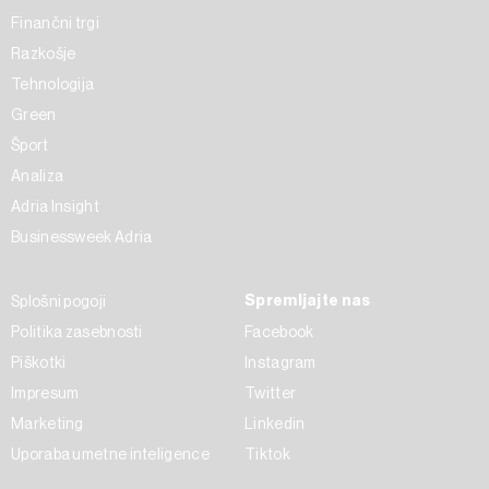
Finančni trgi
Razkošje
Tehnologija
Green
Šport
Analiza
Adria Insight
Businessweek Adria
Spremljajte nas
Splošni pogoji
Politika zasebnosti
Facebook
Piškotki
Instagram
Impresum
Twitter
Marketing
Linkedin
Uporaba umetne inteligence
Tiktok