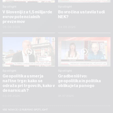
Spotlight
Spotlight
V Sloveniji za 1,5 milijarde
Bo vročina ustavila tudi
evrov potencialnih
NEK?
prevzemov
06.08.2026
04.08.2026
Spotlight
Spotlight
Geopolitika usmerja
Gradbeništvo:
naftne trge: kako se
geopolitika in politika
odraža pri trgovcih, kako v
oblikujeta panogo
denarnicah?
03.08.2026
31.07.2026
VSE NOVICE IZ RUBRIKE SPOTLIGHT