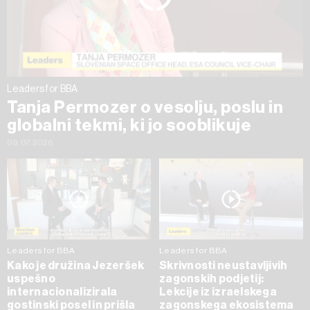
Leaders for BBA
Tanja Permozer o vesolju, poslu in
globalni tekmi, ki jo sooblikuje
09.07.2026
Leaders for BBA
Leaders for BBA
Kako je družina Jezeršek
Skrivnosti neustavljivih
uspešno
zagonskih podjetij:
internacionalizirala
Lekcije iz izraelskega
gostinski posel in prišla
zagonskega ekosistema