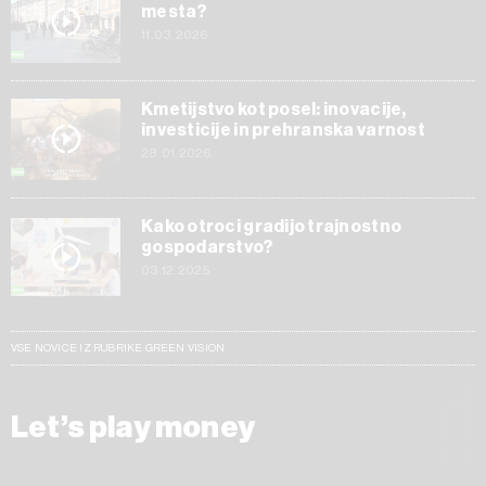
mesta?
11.03.2026
Kmetijstvo kot posel: inovacije,
investicije in prehranska varnost
28.01.2026
Kako otroci gradijo trajnostno
gospodarstvo?
03.12.2025
VSE NOVICE IZ RUBRIKE GREEN VISION
Let’s play money