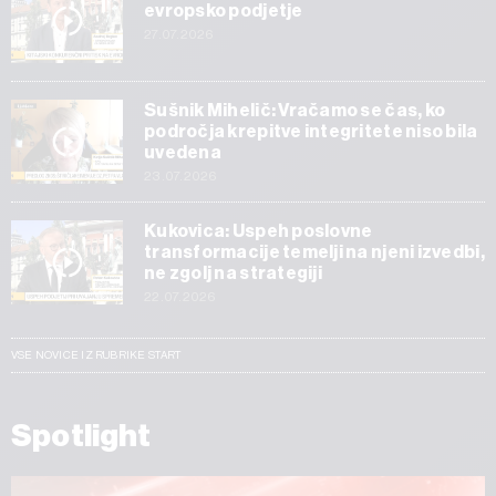
evropsko podjetje
27.07.2026
Sušnik Mihelič: Vračamo se čas, ko
področja krepitve integritete niso bila
uvedena
23.07.2026
Kukovica: Uspeh poslovne
transformacije temelji na njeni izvedbi,
ne zgolj na strategiji
22.07.2026
VSE NOVICE IZ RUBRIKE START
Spotlight