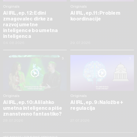
Originals
Originals
AI IRL, ep. 12: Edini
AI IRL, ep.11: Problem
zmagovalec dirke za
koordinacije
razvoj umetne
inteligence bo umetna
inteligenca
04.08.2026
29.07.2026
Originals
Originals
AI IRL, ep. 10: Ali lahko
AI IRL, ep. 9: Naložbe +
umetna inteligenca piše
regulacija
znanstveno fantastiko?
28.07.2026
27.07.2026