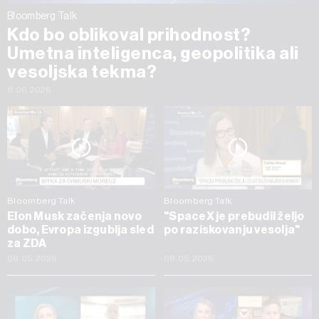
Bloomberg Talk
Kdo bo oblikoval prihodnost?
Umetna inteligenca, geopolitika ali
vesoljska tekma?
11.06.2026
Bloomberg Talk
Bloomberg Talk
Elon Musk začenja novo
"SpaceX je prebudil željo
dobo, Evropa izgublja sled
po raziskovanju vesolja"
za ZDA
08.05.2026
08.05.2026