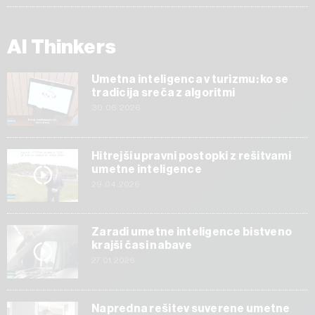
AI Thinkers
Umetna inteligenca v turizmu: ko se
tradicija sreča z algoritmi
30.06.2026
Hitrejši upravni postopki z rešitvami
umetne inteligence
29.04.2026
Zaradi umetne inteligence bistveno
krajši časi nabave
27.01.2026
Napredna rešitev suverene umetne