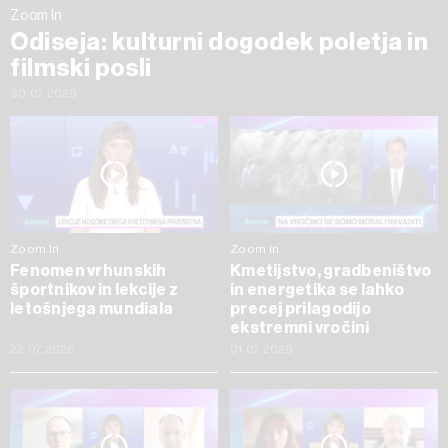
Zoom In
Odiseja: kulturni dogodek poletja in
filmski posli
30.07.2026
Zoom In
Zoom In
Fenomen vrhunskih
Kmetijstvo, gradbeništvo
športnikov in lekcije z
in energetika se lahko
letošnjega mundiala
precej prilagodijo
ekstremni vročini
22.07.2026
01.07.2026