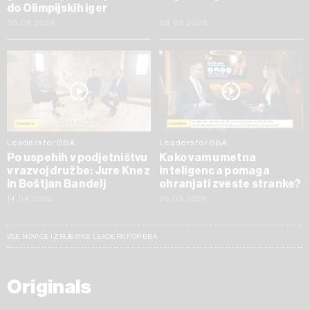
do Olimpijskih iger
05.06.2026
08.05.2026
Leaders for BBA
Leaders for BBA
Po uspehih v podjetništvu
Kako vam umetna
v razvoj družbe: Jure Knez
inteligenca pomaga
in Boštjan Bandelj
ohranjati zveste stranke?
14.04.2026
26.03.2026
VSE NOVICE IZ RUBRIKE LEADERS FOR BBA
Originals