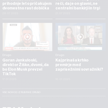
prihodnje leto pričakujem
reči, da je on glavni, ne
dvomestno rast dobička
centralni bankirji in trgi
28.07.2025
21.07.2025
Drugo
Drugo
Goran Jankuloski,
Kaj prinaša krhko
direktor Žiške, dvomi, da
premirje med
bo Elon Musk prevzel
zaprisežnimi sovražniki?
TikTok
17.01.2025
16.01.2025
VSE NOVICE IZ RUBRIKE DRUGO