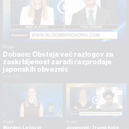
Drugo
Dobson: Obstaja več razlogov za
zaskrbljenost zaradi razprodaje
japonskih obveznic
27.01.2026
Drugo
Drugo
Worden: Letos in
Jovanović: Trump hoče