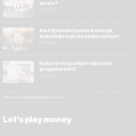
mesta?
11.03.2026
Kmetijstvo kot posel: inovacije,
investicije in prehranska varnost
28.01.2026
Kako otroci gradijo trajnostno
gospodarstvo?
03.12.2025
VSE NOVICE IZ RUBRIKE GREEN VISION
Let’s play money