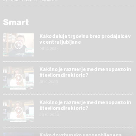
VSE NOVICE IZ RUBRIKE ORIGINALS
Smart
Kako deluje trgovina brez prodajalcev
v centru ljubljane
05.12.2024
Kakšno je razmerje med menopavzo in
številom direktoric?
31.10.2023
Kakšno je razmerje med menopavzo in
številom direktoric?
23.10.2023
Kako do vrhunsko usposobljenega