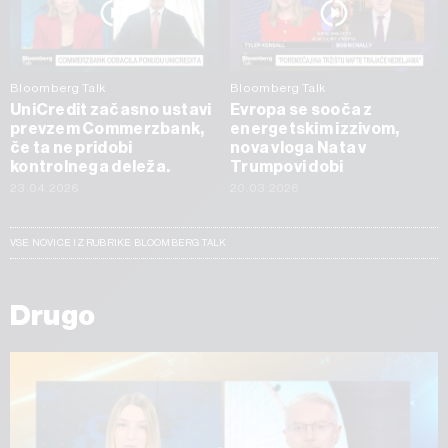
Bloomberg Talk
Bloomberg Talk
UniCredit začasno ustavi
Evropa se sooča z
prevzem Commerzbank,
energetskim izzivom,
če ta ne pridobi
nova vloga Nata v
kontrolnega deleža.
Trumpovi dobi
23.04.2026
20.03.2026
VSE NOVICE IZ RUBRIKE BLOOMBERG TALK
Drugo