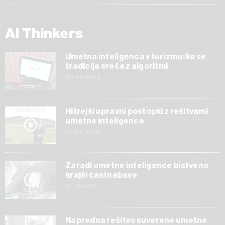
AI Thinkers
Umetna inteligenca v turizmu: ko se
tradicija sreča z algoritmi
30.06.2026
Hitrejši upravni postopki z rešitvami
umetne inteligence
29.04.2026
Zaradi umetne inteligence bistveno
krajši časi nabave
27.01.2026
Napredna rešitev suverene umetne