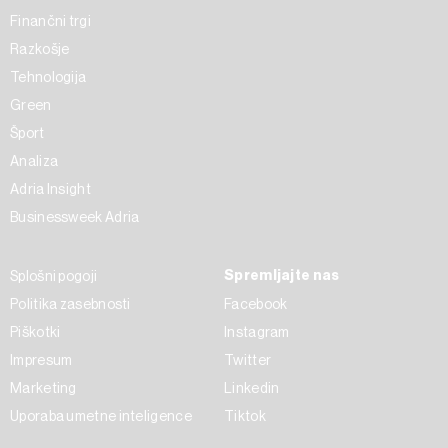
Finančni trgi
Razkošje
Tehnologija
Green
Šport
Analiza
Adria Insight
Businessweek Adria
Spremljajte nas
Splošni pogoji
Politika zasebnosti
Facebook
Piškotki
Instagram
Impresum
Twitter
Marketing
Linkedin
Uporaba umetne inteligence
Tiktok