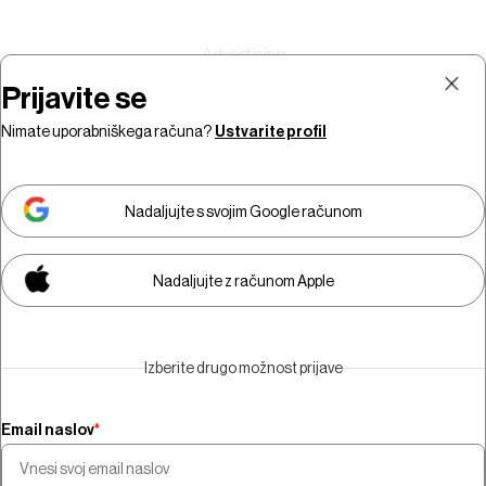
Prijavite se
Nimate uporabniškega računa?
Ustvarite profil
Prijava
Naročnina
Nadaljujte s svojim Google računom
Nadaljujte z računom Apple
Za ogled video vsebine morate
biti naročniki.
Izberite drugo možnost prijave
Naročite se
Email naslov
*