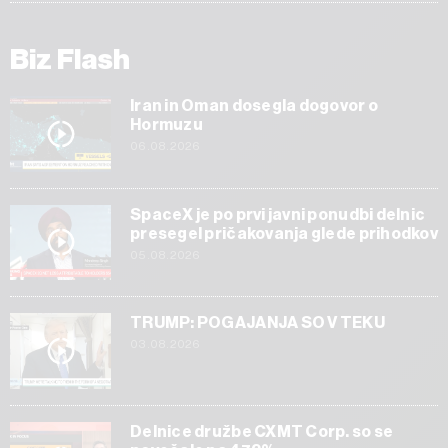
Biz Flash
Iran in Oman dosegla dogovor o
Hormuzu
06.08.2026
SpaceX je po prvi javni ponudbi delnic
presegel pričakovanja glede prihodkov
05.08.2026
TRUMP: POGAJANJA SO V TEKU
03.08.2026
Delnice družbe CXMT Corp. so se