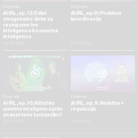
Originals
Originals
AI IRL, ep. 12: Edini
AI IRL, ep.11: Problem
zmagovalec dirke za
koordinacije
razvoj umetne
inteligence bo umetna
inteligenca
04.08.2026
29.07.2026
Originals
Originals
AI IRL, ep. 10: Ali lahko
AI IRL, ep. 9: Naložbe +
umetna inteligenca piše
regulacija
znanstveno fantastiko?
28.07.2026
27.07.2026