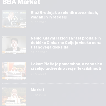
BBA Market
Blaž Brodnjak o zelenih obveznicah,
vlaganjih in recesiji
31.05.2023
Nešić: Glavni razlog za rast prodaje in
dobička Cinkarne Celje je visoka cena
titanovega dioksida
09.03.2023
Lokar: Plača je pomembna, a zaposleni
si želijo tudi vedno večje fleksibilnosti
24.01.2023
Market
23.01.2023