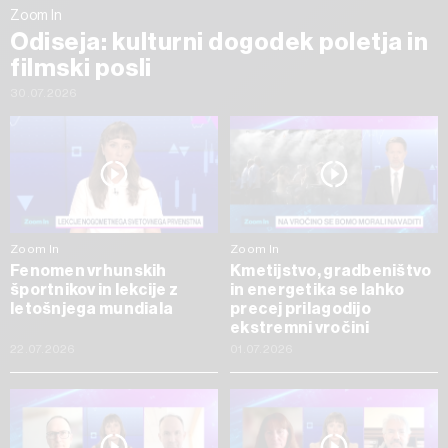
Zoom In
Odiseja: kulturni dogodek poletja in
filmski posli
30.07.2026
Zoom In
Zoom In
Fenomen vrhunskih
Kmetijstvo, gradbeništvo
športnikov in lekcije z
in energetika se lahko
letošnjega mundiala
precej prilagodijo
ekstremni vročini
22.07.2026
01.07.2026