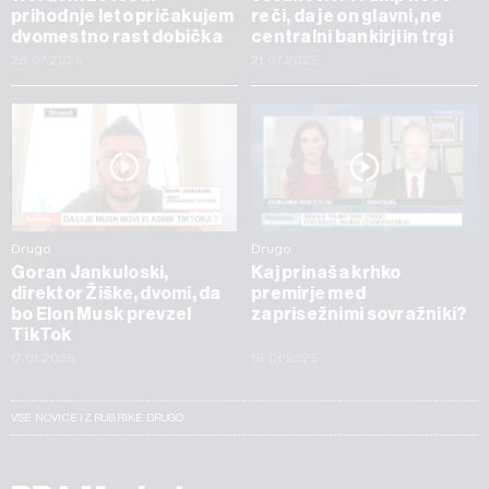
prihodnje leto pričakujem
reči, da je on glavni, ne
dvomestno rast dobička
centralni bankirji in trgi
28.07.2025
21.07.2025
Drugo
Drugo
Goran Jankuloski,
Kaj prinaša krhko
direktor Žiške, dvomi, da
premirje med
bo Elon Musk prevzel
zaprisežnimi sovražniki?
TikTok
17.01.2025
16.01.2025
VSE NOVICE IZ RUBRIKE DRUGO