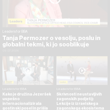
Leaders for BBA
Tanja Permozer o vesolju, poslu in
globalni tekmi, ki jo sooblikuje
09.07.2026
Leaders for BBA
Leaders for BBA
Kako je družina Jezeršek
Skrivnosti neustavljivih
uspešno
zagonskih podjetij:
internacionalizirala
Lekcije iz izraelskega
gostinski posel in prišla
zagonskega ekosistema