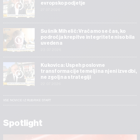
evropsko podjetje
27.07.2026
Sušnik Mihelič: Vračamo se čas, ko
področja krepitve integritete niso bila
uvedena
23.07.2026
Kukovica: Uspeh poslovne
transformacije temelji na njeni izvedbi,
ne zgolj na strategiji
22.07.2026
VSE NOVICE IZ RUBRIKE START
Spotlight