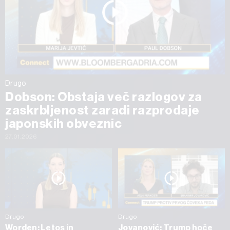
Drugo
Dobson: Obstaja več razlogov za
zaskrbljenost zaradi razprodaje
japonskih obveznic
27.01.2026
Drugo
Drugo
Worden: Letos in
Jovanović: Trump hoče