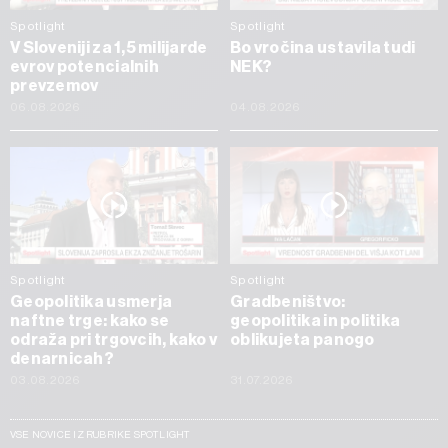
Spotlight
Spotlight
V Sloveniji za 1,5 milijarde
Bo vročina ustavila tudi
evrov potencialnih
NEK?
prevzemov
06.08.2026
04.08.2026
Spotlight
Spotlight
Geopolitika usmerja
Gradbeništvo:
naftne trge: kako se
geopolitika in politika
odraža pri trgovcih, kako v
oblikujeta panogo
denarnicah?
03.08.2026
31.07.2026
VSE NOVICE IZ RUBRIKE SPOTLIGHT