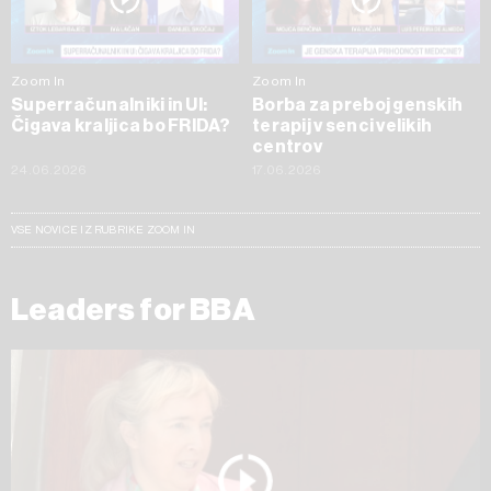
Zoom In
Zoom In
Superračunalniki in UI:
Borba za preboj genskih
Čigava kraljica bo FRIDA?
terapij v senci velikih
centrov
24.06.2026
17.06.2026
VSE NOVICE IZ RUBRIKE ZOOM IN
Leaders for BBA