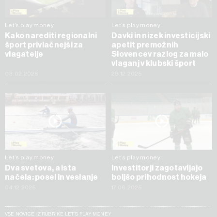
Let’s play money
Let’s play money
Kako narediti regionalni
Davki in nizek investicijski
šport privlačnejši za
apetit premožnih
vlagatelje
Slovencev razlog za malo
vlaganj v klubski šport
03.02.2026
29.12.2025
Let’s play money
Let’s play money
Dva svetova, a ista
Investitorji zagotavljajo
načela: posel in veslanje
boljšo prihodnost hokeja
04.12.2025
17.06.2025
VSE NOVICE IZ RUBRIKE LET’S PLAY MONEY