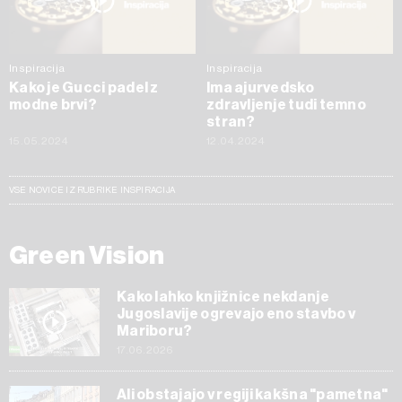
Inspiracija
Inspiracija
Kako je Gucci padel z
Ima ajurvedsko
modne brvi?
zdravljenje tudi temno
stran?
15.05.2024
12.04.2024
VSE NOVICE IZ RUBRIKE INSPIRACIJA
Green Vision
Kako lahko knjižnice nekdanje
Jugoslavije ogrevajo eno stavbo v
Mariboru?
17.06.2026
Ali obstajajo v regiji kakšna "pametna"