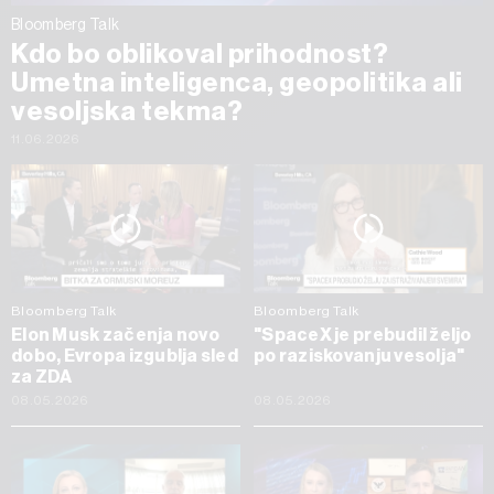
Bloomberg Talk
Kdo bo oblikoval prihodnost?
Umetna inteligenca, geopolitika ali
vesoljska tekma?
11.06.2026
Bloomberg Talk
Bloomberg Talk
Elon Musk začenja novo
"SpaceX je prebudil željo
dobo, Evropa izgublja sled
po raziskovanju vesolja"
za ZDA
08.05.2026
08.05.2026