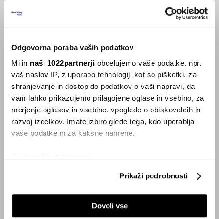
hotelskega osebja?
26.09.2023
Odgovorna poraba vaših podatkov
VSE NOVICE IZ RUBRIKE SMART
Mi in
naši 1022partnerji
obdelujemo vaše podatke, npr.
vaš naslov IP, z uporabo tehnologij, kot so piškotki, za
Inspiracija
shranjevanje in dostop do podatkov o vaši napravi, da
vam lahko prikazujemo prilagojene oglase in vsebino, za
merjenje oglasov in vsebine, vpoglede o obiskovalcih in
razvoj izdelkov. Imate izbiro glede tega, kdo uporablja
vaše podatke in za kakšne namene.
Če dovolite, želimo tudi:
Zbirati informacije o vaši geografski lokaciji, ki so
Prikaži podrobnosti
lahko točni do nekaj metrov
Identificirati napravo z aktivnim preverjanjem
Dovoli vse
lastnosti (odčitavanje prstnih odtisov)