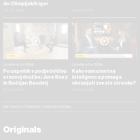
do Olimpijskih iger
05.06.2026
08.05.2026
Leaders for BBA
Leaders for BBA
Po uspehih v podjetništvu
Kako vam umetna
v razvoj družbe: Jure Knez
inteligenca pomaga
in Boštjan Bandelj
ohranjati zveste stranke?
14.04.2026
26.03.2026
VSE NOVICE IZ RUBRIKE LEADERS FOR BBA
Originals