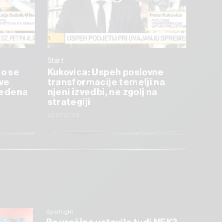
Start
mo se
Kukovica: Uspeh poslovne
tve
transformacije temelji na
uvedena
njeni izvedbi, ne zgolj na
strategiji
22.07.2026
Spotlight