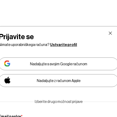
Prijavite se
Nimate uporabniškega računa?
Ustvarite profil
Nadaljujte s svojim Google računom
Nadaljujte z računom Apple
Finančni
Razkošje
Tehnologija
Businesswee
Izberite drugo možnost prijave
trgi
Adria
Email naslov
*