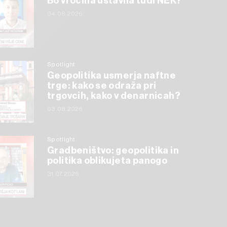
Bo vročina ustavila tudi NEK?
04.08.2026
Spotlight
Geopolitika usmerja naftne
trge: kako se odraža pri
trgovcih, kako v denarnicah?
03.08.2026
Spotlight
Gradbeništvo: geopolitika in
politika oblikujeta panogo
31.07.2026