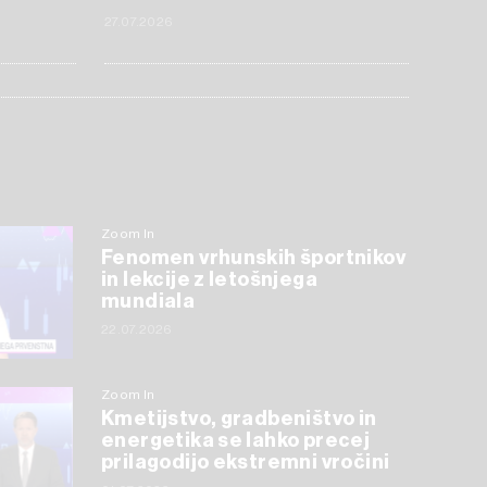
27.07.2026
Zoom In
Fenomen vrhunskih športnikov
in lekcije z letošnjega
mundiala
22.07.2026
Zoom In
Kmetijstvo, gradbeništvo in
energetika se lahko precej
prilagodijo ekstremni vročini