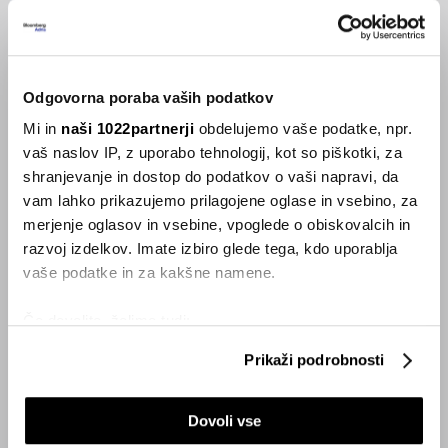
hotelskega osebja?
26.09.2023
Odgovorna poraba vaših podatkov
VSE NOVICE IZ RUBRIKE SMART
Mi in
naši 1022partnerji
obdelujemo vaše podatke, npr.
vaš naslov IP, z uporabo tehnologij, kot so piškotki, za
Inspiracija
shranjevanje in dostop do podatkov o vaši napravi, da
vam lahko prikazujemo prilagojene oglase in vsebino, za
merjenje oglasov in vsebine, vpoglede o obiskovalcih in
razvoj izdelkov. Imate izbiro glede tega, kdo uporablja
vaše podatke in za kakšne namene.
Če dovolite, želimo tudi:
Zbirati informacije o vaši geografski lokaciji, ki so
Prikaži podrobnosti
lahko točni do nekaj metrov
Identificirati napravo z aktivnim preverjanjem
Dovoli vse
lastnosti (odčitavanje prstnih odtisov)