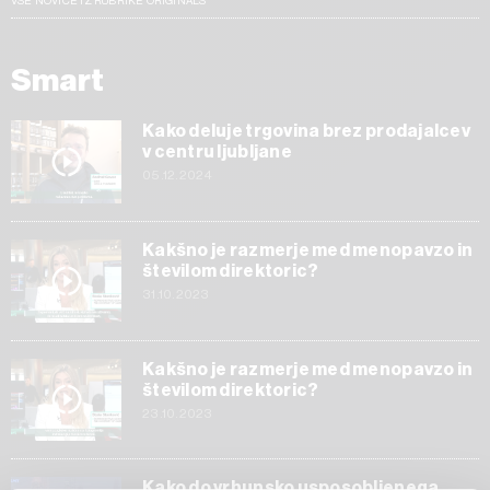
VSE NOVICE IZ RUBRIKE ORIGINALS
Smart
Kako deluje trgovina brez prodajalcev
v centru ljubljane
05.12.2024
Kakšno je razmerje med menopavzo in
številom direktoric?
31.10.2023
Kakšno je razmerje med menopavzo in
številom direktoric?
23.10.2023
Kako do vrhunsko usposobljenega