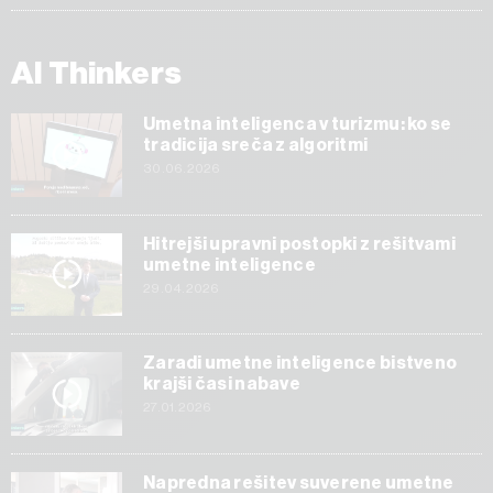
AI Thinkers
Umetna inteligenca v turizmu: ko se
tradicija sreča z algoritmi
30.06.2026
Hitrejši upravni postopki z rešitvami
umetne inteligence
29.04.2026
Zaradi umetne inteligence bistveno
krajši časi nabave
27.01.2026
Napredna rešitev suverene umetne