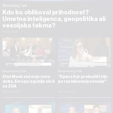
Bloomberg Talk
Kdo bo oblikoval prihodnost?
Umetna inteligenca, geopolitika ali
vesoljska tekma?
11.06.2026
Bloomberg Talk
Bloomberg Talk
Elon Musk začenja novo
"SpaceX je prebudil željo
dobo, Evropa izgublja sled
po raziskovanju vesolja"
za ZDA
08.05.2026
08.05.2026