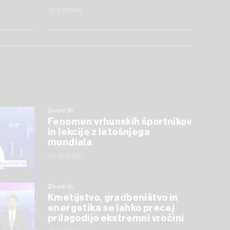
27.07.2026
Zoom In
Fenomen vrhunskih športnikov
in lekcije z letošnjega
mundiala
22.07.2026
Zoom In
Kmetijstvo, gradbeništvo in
energetika se lahko precej
prilagodijo ekstremni vročini