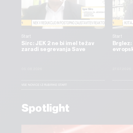
Start
Start
Sirc: JEK 2 ne bi imel težav
Brglez:
zaradi segrevanja Save
evropsk
05.08.2026
27.07.2026
VSE NOVICE IZ RUBRIKE START
Spotlight