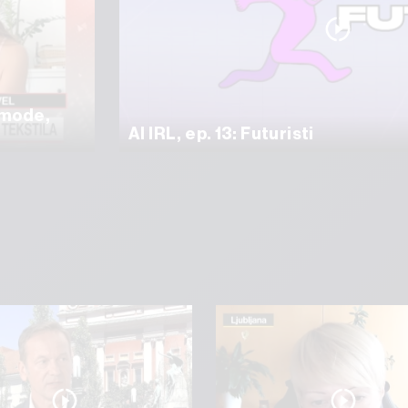
e mode,
AI IRL, ep. 13: Futuristi