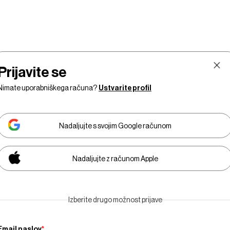
Prijavite se
Nimate uporabniškega računa?
Ustvarite profil
Nadaljujte s svojim Google računom
Nadaljujte z računom Apple
Finančni
Razkošje
Tehnologija
Businesswee
Izberite drugo možnost prijave
trgi
Adria
Email naslov
*