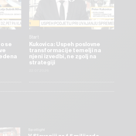
Start
mo se
Kukovica: Uspeh poslovne
tve
transformacije temelji na
uvedena
njeni izvedbi, ne zgolj na
strategiji
22.07.2026
Spotlight