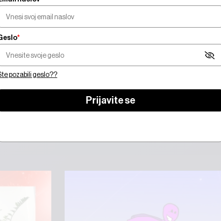
Geslo
*
Za ogled video vsebine morate biti naročniki.
Ste pozabili geslo??
se
Prijavite se