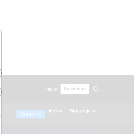
Prijava
Naročnina
k
Več
Slovenija
Expert