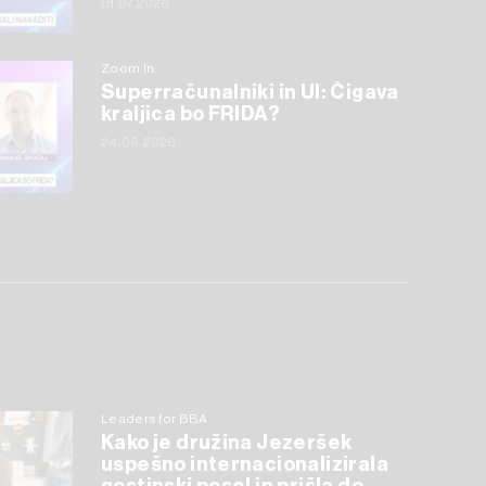
01.07.2026
Zoom In
Superračunalniki in UI: Čigava
kraljica bo FRIDA?
24.06.2026
Leaders for BBA
Kako je družina Jezeršek
uspešno internacionalizirala
gostinski posel in prišla do