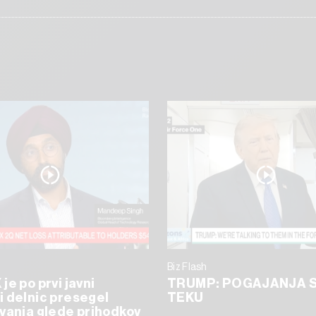
Biz Flash
je po prvi javni
TRUMP: POGAJANJA S
 delnic presegel
TEKU
vanja glede prihodkov