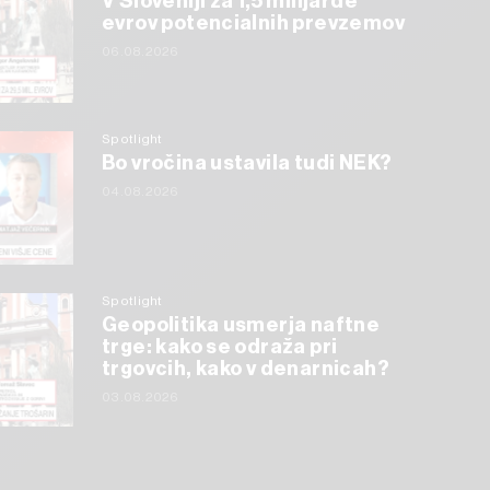
V Sloveniji za 1,5 milijarde
evrov potencialnih prevzemov
06.08.2026
Spotlight
Bo vročina ustavila tudi NEK?
04.08.2026
Spotlight
Geopolitika usmerja naftne
trge: kako se odraža pri
trgovcih, kako v denarnicah?
03.08.2026