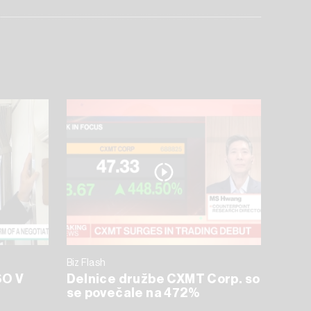
Biz Flash
O V
Delnice družbe CXMT Corp. so
se povečale na 472%