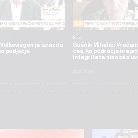
Start
 Volkswagen je izrazito
Sušnik Mihelič: Vrača
o podjetje
čas, ko področja krepi
integritete niso bila 
23.07.2026