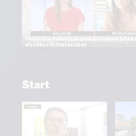
Tekstilna industrija pod pritiskom hitr
stroškov in materialov
Start