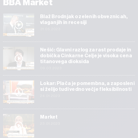
BBA Market
Blaž Brodnjak o zelenih obveznicah,
vlaganjih in recesiji
31.05.2023
Nešić: Glavni razlog za rast prodaje in
dobička Cinkarne Celje je visoka cena
titanovega dioksida
09.03.2023
Lokar: Plača je pomembna, a zaposleni
si želijo tudi vedno večje fleksibilnosti
24.01.2023
Market
23.01.2023