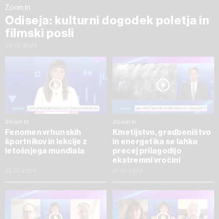
Zoom In
Odiseja: kulturni dogodek poletja in
filmski posli
30.07.2026
Zoom In
Zoom In
Fenomen vrhunskih
Kmetijstvo, gradbeništvo
športnikov in lekcije z
in energetika se lahko
letošnjega mundiala
precej prilagodijo
ekstremni vročini
22.07.2026
01.07.2026