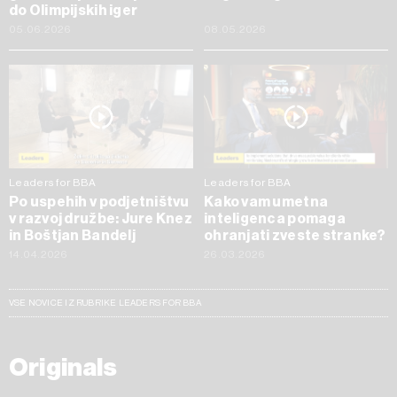
do Olimpijskih iger
05.06.2026
08.05.2026
Leaders for BBA
Leaders for BBA
Po uspehih v podjetništvu
Kako vam umetna
v razvoj družbe: Jure Knez
inteligenca pomaga
in Boštjan Bandelj
ohranjati zveste stranke?
14.04.2026
26.03.2026
VSE NOVICE IZ RUBRIKE LEADERS FOR BBA
Originals