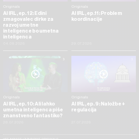
Originals
Originals
AI IRL, ep. 12: Edini
AI IRL, ep.11: Problem
zmagovalec dirke za
koordinacije
razvoj umetne
inteligence bo umetna
inteligenca
04.08.2026
29.07.2026
Originals
Originals
AI IRL, ep. 10: Ali lahko
AI IRL, ep. 9: Naložbe +
umetna inteligenca piše
regulacija
znanstveno fantastiko?
28.07.2026
27.07.2026