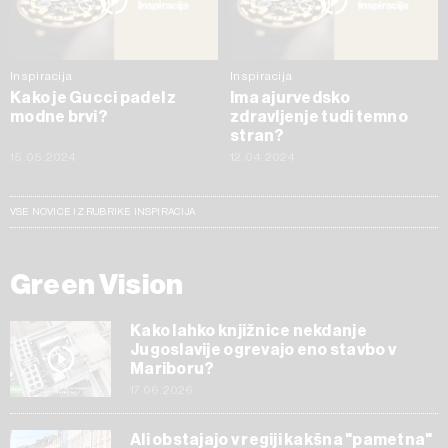
Inspiracija
Inspiracija
Kako je Gucci padel z
Ima ajurvedsko
modne brvi?
zdravljenje tudi temno
stran?
15.05.2024
12.04.2024
VSE NOVICE IZ RUBRIKE INSPIRACIJA
Green Vision
Kako lahko knjižnice nekdanje
Jugoslavije ogrevajo eno stavbo v
Mariboru?
17.06.2026
Ali obstajajo v regiji kakšna "pametna"