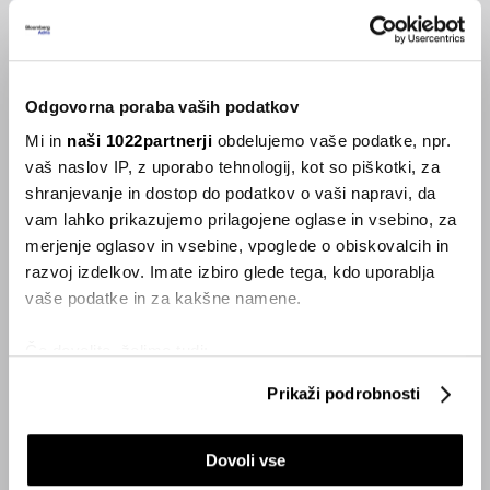
hotelskega osebja?
26.09.2023
Odgovorna poraba vaših podatkov
VSE NOVICE IZ RUBRIKE SMART
Mi in
naši 1022partnerji
obdelujemo vaše podatke, npr.
vaš naslov IP, z uporabo tehnologij, kot so piškotki, za
Inspiracija
shranjevanje in dostop do podatkov o vaši napravi, da
vam lahko prikazujemo prilagojene oglase in vsebino, za
merjenje oglasov in vsebine, vpoglede o obiskovalcih in
razvoj izdelkov. Imate izbiro glede tega, kdo uporablja
vaše podatke in za kakšne namene.
Če dovolite, želimo tudi:
Zbirati informacije o vaši geografski lokaciji, ki so
Prikaži podrobnosti
lahko točni do nekaj metrov
Identificirati napravo z aktivnim preverjanjem
Dovoli vse
lastnosti (odčitavanje prstnih odtisov)