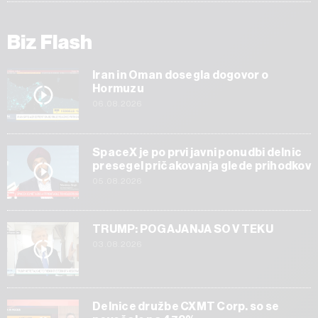
Biz Flash
Iran in Oman dosegla dogovor o
Hormuzu
06.08.2026
SpaceX je po prvi javni ponudbi delnic
presegel pričakovanja glede prihodkov
05.08.2026
TRUMP: POGAJANJA SO V TEKU
03.08.2026
Delnice družbe CXMT Corp. so se