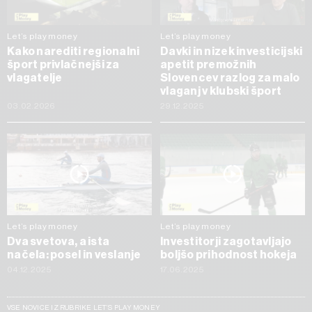
Let’s play money
Let’s play money
Kako narediti regionalni
Davki in nizek investicijski
šport privlačnejši za
apetit premožnih
vlagatelje
Slovencev razlog za malo
vlaganj v klubski šport
03.02.2026
29.12.2025
Let’s play money
Let’s play money
Dva svetova, a ista
Investitorji zagotavljajo
načela: posel in veslanje
boljšo prihodnost hokeja
04.12.2025
17.06.2025
VSE NOVICE IZ RUBRIKE LET’S PLAY MONEY