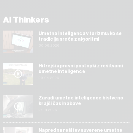
AI Thinkers
Umetna inteligenca v turizmu: ko se
tradicija sreča z algoritmi
30.06.2026
Hitrejši upravni postopki z rešitvami
umetne inteligence
29.04.2026
Zaradi umetne inteligence bistveno
krajši časi nabave
27.01.2026
Napredna rešitev suverene umetne