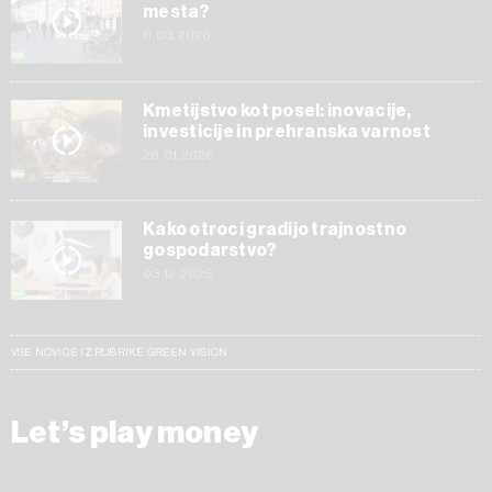
mesta?
11.03.2026
Kmetijstvo kot posel: inovacije,
investicije in prehranska varnost
28.01.2026
Kako otroci gradijo trajnostno
gospodarstvo?
03.12.2025
VSE NOVICE IZ RUBRIKE GREEN VISION
Let’s play money