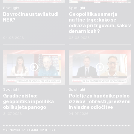
Spotlight
Spotlight
Bo vročina ustavila tudi
Geopolitika usmerja
NEK?
naftne trge: kako se
odraža pri trgovcih, kako v
denarnicah?
04.08.2026
03.08.2026
Spotlight
Spotlight
Gradbeništvo:
Poletje za bančnike polno
geopolitika in politika
izzivov – obresti, prevzemi
oblikujeta panogo
in vladne odločitve
31.07.2026
24.07.2026
VSE NOVICE IZ RUBRIKE SPOTLIGHT