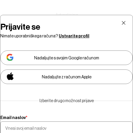
Prijavite se
Nimate uporabniškega računa?
Ustvarite profil
Prijava
Naročnina
Nadaljujte s svojim Google računom
Nadaljujte z računom Apple
Za ogled video vsebine morate
biti naročniki.
Izberite drugo možnost prijave
Naročite se
Email naslov
*