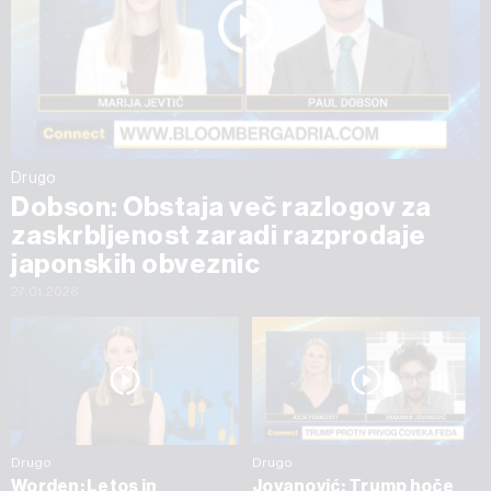
Drugo
Dobson: Obstaja več razlogov za
zaskrbljenost zaradi razprodaje
japonskih obveznic
27.01.2026
Drugo
Drugo
Worden: Letos in
Jovanović: Trump hoče