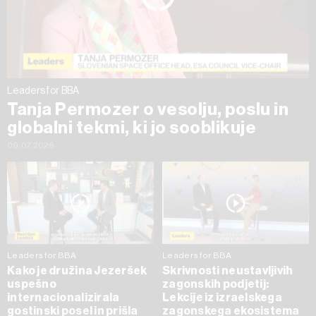
Leaders for BBA
Tanja Permozer o vesolju, poslu in
globalni tekmi, ki jo sooblikuje
09.07.2026
Leaders for BBA
Leaders for BBA
Kako je družina Jezeršek
Skrivnosti neustavljivih
uspešno
zagonskih podjetij:
internacionalizirala
Lekcije iz izraelskega
gostinski posel in prišla
zagonskega ekosistema