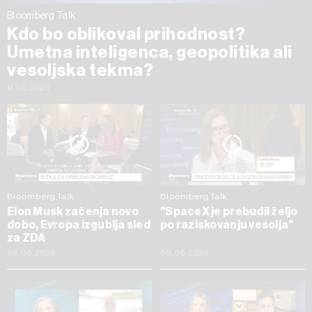
Bloomberg Talk
Kdo bo oblikoval prihodnost?
Umetna inteligenca, geopolitika ali
vesoljska tekma?
11.06.2026
Bloomberg Talk
Bloomberg Talk
Elon Musk začenja novo
"SpaceX je prebudil željo
dobo, Evropa izgublja sled
po raziskovanju vesolja"
za ZDA
08.05.2026
08.05.2026