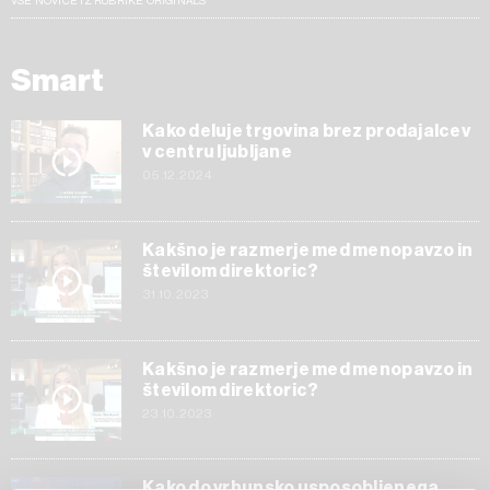
VSE NOVICE IZ RUBRIKE ORIGINALS
Smart
Kako deluje trgovina brez prodajalcev
v centru ljubljane
05.12.2024
Kakšno je razmerje med menopavzo in
številom direktoric?
31.10.2023
Kakšno je razmerje med menopavzo in
številom direktoric?
23.10.2023
Kako do vrhunsko usposobljenega