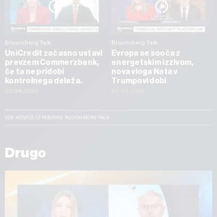
Bloomberg Talk
Bloomberg Talk
UniCredit začasno ustavi
Evropa se sooča z
prevzem Commerzbank,
energetskim izzivom,
če ta ne pridobi
nova vloga Nata v
kontrolnega deleža.
Trumpovi dobi
23.04.2026
20.03.2026
VSE NOVICE IZ RUBRIKE BLOOMBERG TALK
Drugo