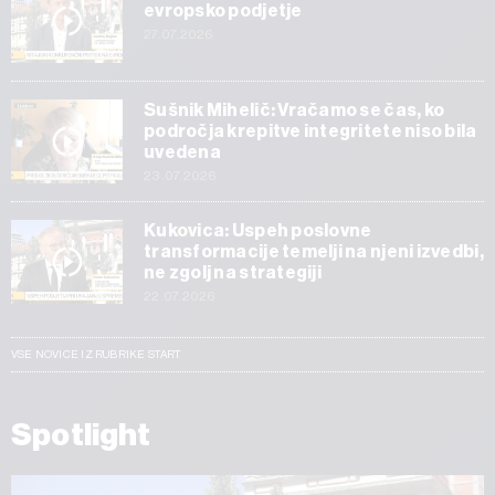
evropsko podjetje
27.07.2026
Sušnik Mihelič: Vračamo se čas, ko
področja krepitve integritete niso bila
uvedena
23.07.2026
Kukovica: Uspeh poslovne
transformacije temelji na njeni izvedbi,
ne zgolj na strategiji
22.07.2026
VSE NOVICE IZ RUBRIKE START
Spotlight