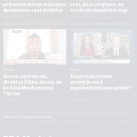
prihodnje leto pričakujem
reči, da je on glavni, ne
dvomestno rast dobička
centralni bankirji in trgi
28.07.2025
21.07.2025
Drugo
Drugo
Goran Jankuloski,
Kaj prinaša krhko
direktor Žiške, dvomi, da
premirje med
bo Elon Musk prevzel
zaprisežnimi sovražniki?
TikTok
17.01.2025
16.01.2025
VSE NOVICE IZ RUBRIKE DRUGO