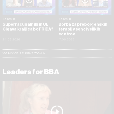
Zoom In
Zoom In
Superračunalniki in UI:
Borba za preboj genskih
Čigava kraljica bo FRIDA?
terapij v senci velikih
centrov
24.06.2026
17.06.2026
VSE NOVICE IZ RUBRIKE ZOOM IN
Leaders for BBA