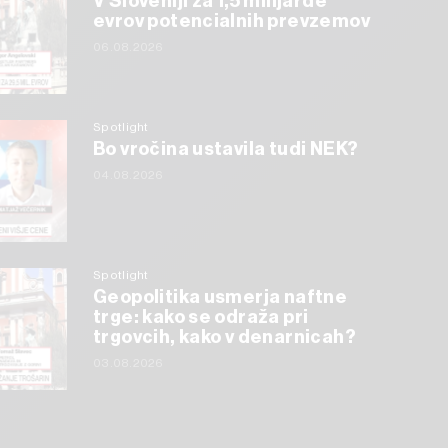
V Sloveniji za 1,5 milijarde
evrov potencialnih prevzemov
06.08.2026
Spotlight
Bo vročina ustavila tudi NEK?
04.08.2026
Spotlight
Geopolitika usmerja naftne
trge: kako se odraža pri
trgovcih, kako v denarnicah?
03.08.2026