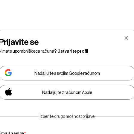
Prijavite se
Nimate uporabniškega računa?
Ustvarite profil
Nadaljujte s svojim Google računom
Nadaljujte z računom Apple
Finančni
Razkošje
Tehnologija
Businesswee
Izberite drugo možnost prijave
trgi
Adria
Email naslov
*