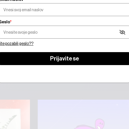
Geslo
*
Za ogled video vsebine morate biti naročniki.
Ste pozabili geslo??
se
Prijavite se