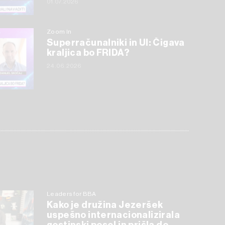
01.07.2026
Zoom In
Superračunalniki in UI: Čigava
kraljica bo FRIDA?
24.06.2026
Leaders for BBA
Kako je družina Jezeršek
uspešno internacionalizirala
gostinski posel in prišla do