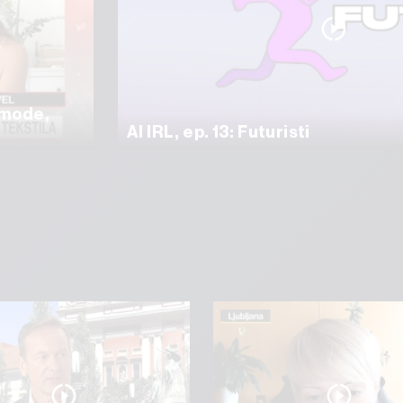
e mode,
AI IRL, ep. 13: Futuristi