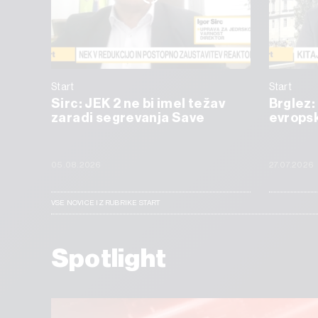
Start
Start
Sirc: JEK 2 ne bi imel težav
Brglez:
zaradi segrevanja Save
evropsk
05.08.2026
27.07.2026
VSE NOVICE IZ RUBRIKE START
Spotlight