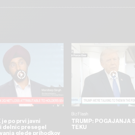
Biz Flash
je po prvi javni
TRUMP: POGAJANJA S
 delnic presegel
TEKU
vanja glede prihodkov