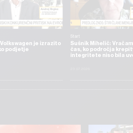
Start
 Volkswagen je izrazito
Sušnik Mihelič: Vrača
o podjetje
čas, ko področja krepi
integritete niso bila 
23.07.2026