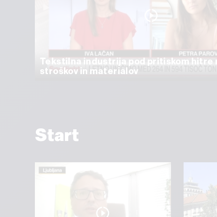
Tekstilna industrija pod pritiskom hitr
stroškov in materialov
Start