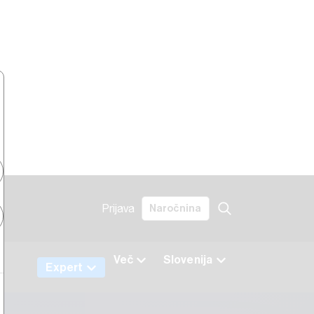
Prijava
Naročnina
k
Več
Slovenija
Expert