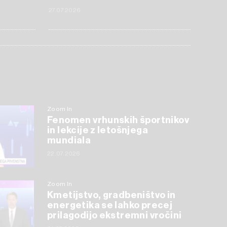
27.07.2026
Zoom In
Fenomen vrhunskih športnikov
in lekcije z letošnjega
mundiala
22.07.2026
Zoom In
Kmetijstvo, gradbeništvo in
energetika se lahko precej
prilagodijo ekstremni vročini