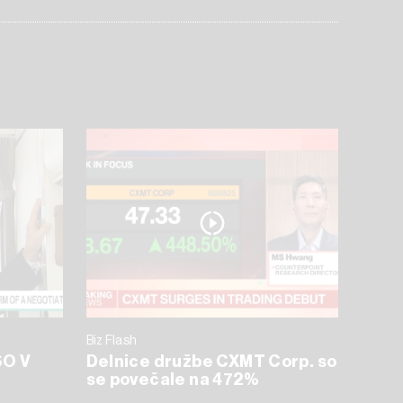
Biz Flash
O V
Delnice družbe CXMT Corp. so
se povečale na 472%