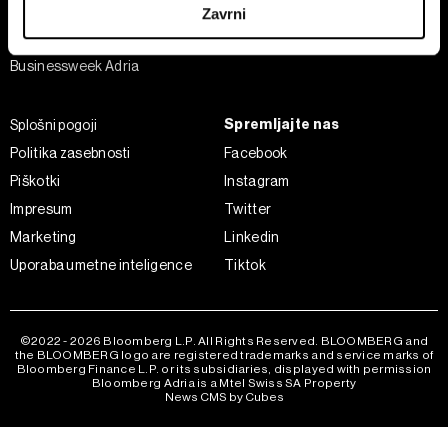
Analiza
Zavrni
Adria Insight
Skupni upravljavci obdelave so HD-WIN ARENA SPORT
Businessweek Adria
d.o.o. in
Partnerji
. Več o podatkih, ki jih obdelujemo, in o
vaših pravicah glede teh podatkov najdete v naši
Politiki
zasebnosti
, o piškotkih in drugih podobnih tehnologijah
Spremljajte nas
Splošni pogoji
pa v
Politiki piškotkov
.
Politika zasebnosti
Facebook
Piškotke lahko kadar koli ponovno prilagodite tako, da
Piškotki
Instagram
kliknete možnost »Prikaži podrobnosti«. Privolitev lahko
Impresum
Twitter
kadar koli prekličete brez kakršnih koli posledic.
Marketing
Linkedin
Uporaba umetne inteligence
Tiktok
©2022 - 2026 Bloomberg L.P. All Rights Reserved. BLOOMBERG and
the BLOOMBERG logo are registered trademarks and service marks of
Bloomberg Finance L.P. or its subsidiaries, displayed with permission
Bloomberg Adria is a Mtel Swiss SA Property
News CMS by Cubes