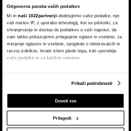
Odgovorna poraba vaših podatkov
Mi in
naši 1022partnerji
obdelujemo vaše podatke, npr.
vaš naslov IP, z uporabo tehnologij, kot so piškotki, za
shranjevanje in dostop do podatkov o vaši napravi, da
vam lahko prikazujemo prilagojene oglase in vsebino, za
Naročite se na e-
merjenje oglasov in vsebine, vpoglede o obiskovalcih in
pismo
razvoj izdelkov. Imate izbiro glede tega, kdo uporablja
vaše podatke in za kakšne namene.
Ekonomija
Videos
Če dovolite, želimo tudi:
Posel
Spored
Zbirati informacije o vaši geografski lokaciji, ki so
Prikaži podrobnosti
Politika
Bloomberg Adria dogodki
lahko točni do nekaj metrov
Finančni trgi
Identificirati napravo z aktivnim preverjanjem
Dovoli vse
lastnosti (odčitavanje prstnih odtisov)
Razkošje
Poglejte si še, kako se obdelujejo vaši osebni podatki in
Tehnologija
nastavite svoje preference v
razdelku o podrobnostih
.
Green
Prilagodi
Lahko spremenite ali odstranite vaše dovoljenje kadarkoli
Šport
iz Izjave o piškotkih.