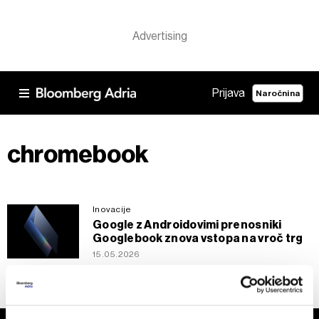
Prijava
Naročnina
chromebook
Inovacije
Google z Androidovimi prenosniki
Googlebook znova vstopa na vroč trg
15.05.2026