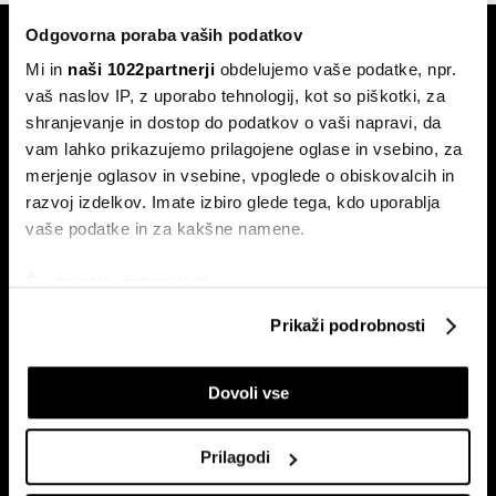
Odgovorna poraba vaših podatkov
Mi in
naši 1022partnerji
obdelujemo vaše podatke, npr.
vaš naslov IP, z uporabo tehnologij, kot so piškotki, za
shranjevanje in dostop do podatkov o vaši napravi, da
vam lahko prikazujemo prilagojene oglase in vsebino, za
Naročite se na e-
merjenje oglasov in vsebine, vpoglede o obiskovalcih in
pismo
razvoj izdelkov. Imate izbiro glede tega, kdo uporablja
vaše podatke in za kakšne namene.
Ekonomija
Videos
Če dovolite, želimo tudi:
Posel
Spored
Zbirati informacije o vaši geografski lokaciji, ki so
Prikaži podrobnosti
lahko točni do nekaj metrov
Politika
Bloomberg Adria dogodki
Identificirati napravo z aktivnim preverjanjem
Finančni trgi
Dovoli vse
lastnosti (odčitavanje prstnih odtisov)
Razkošje
Poglejte si še, kako se obdelujejo vaši osebni podatki in
Tehnologija
nastavite svoje preference v
razdelku o podrobnostih
.
Prilagodi
Green
Lahko spremenite ali odstranite vaše dovoljenje kadarkoli