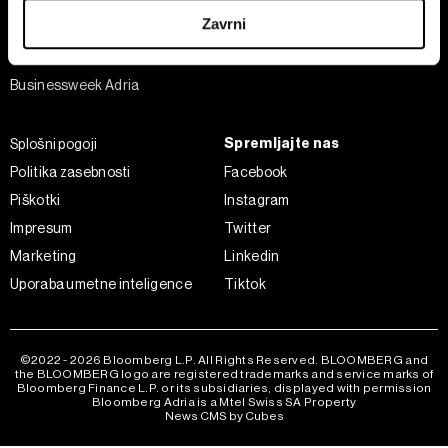
Šport
iz Izjave o piškotkih.
Zavrni
Analiza
Skupni upravljavci obdelave so HD-WIN ARENA SPORT
Adria Insight
d.o.o. in
Partnerji
. Več o podatkih, ki jih obdelujemo, in o
Businessweek Adria
vaših pravicah glede teh podatkov najdete v naši
Politiki
zasebnosti
, o piškotkih in drugih podobnih tehnologijah
Spremljajte nas
Splošni pogoji
pa v
Politiki piškotkov
.
Politika zasebnosti
Facebook
Piškotke lahko kadar koli ponovno prilagodite tako, da
kliknete možnost »Prikaži podrobnosti«. Privolitev lahko
Piškotki
Instagram
kadar koli prekličete brez kakršnih koli posledic.
Impresum
Twitter
Marketing
Linkedin
Uporaba umetne inteligence
Tiktok
©2022 - 2026 Bloomberg L.P. All Rights Reserved. BLOOMBERG and
the BLOOMBERG logo are registered trademarks and service marks of
Bloomberg Finance L.P. or its subsidiaries, displayed with permission
Bloomberg Adria is a Mtel Swiss SA Property
News CMS by Cubes