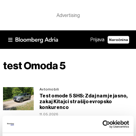
Prijava
Naročnina
test Omoda 5
Avtomobili
Test omode 5 SHS: Zdaj nam je jasno,
zakaj Kitajci strašijo evropsko
konkurenco
11.05.2026