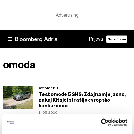
Prijava
Naročnina
omoda
Avtomobili
Test omode 5 SHS: Zdaj nam je jasno,
zakaj Kitajci strašijo evropsko
konkurenco
11.05.2026