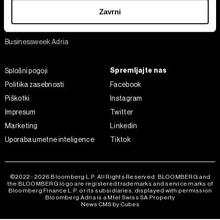
Šport
iz Izjave o piškotkih.
Zavrni
Analiza
Skupni upravljavci obdelave so HD-WIN ARENA SPORT
Adria Insight
d.o.o. in
Partnerji
. Več o podatkih, ki jih obdelujemo, in o
Businessweek Adria
vaših pravicah glede teh podatkov najdete v naši
Politiki
zasebnosti
, o piškotkih in drugih podobnih tehnologijah
Spremljajte nas
Splošni pogoji
pa v
Politiki piškotkov
.
Politika zasebnosti
Facebook
Piškotke lahko kadar koli ponovno prilagodite tako, da
kliknete možnost »Prikaži podrobnosti«. Privolitev lahko
Piškotki
Instagram
kadar koli prekličete brez kakršnih koli posledic.
Impresum
Twitter
Marketing
Linkedin
Uporaba umetne inteligence
Tiktok
©2022 - 2026 Bloomberg L.P. All Rights Reserved. BLOOMBERG and
the BLOOMBERG logo are registered trademarks and service marks of
Bloomberg Finance L.P. or its subsidiaries, displayed with permission
Bloomberg Adria is a Mtel Swiss SA Property
News CMS by Cubes