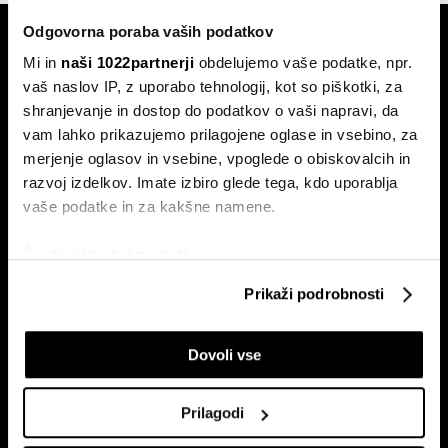
Odgovorna poraba vaših podatkov
Mi in
naši 1022partnerji
obdelujemo vaše podatke, npr.
vaš naslov IP, z uporabo tehnologij, kot so piškotki, za
shranjevanje in dostop do podatkov o vaši napravi, da
vam lahko prikazujemo prilagojene oglase in vsebino, za
Naročite se na e-
merjenje oglasov in vsebine, vpoglede o obiskovalcih in
pismo
razvoj izdelkov. Imate izbiro glede tega, kdo uporablja
vaše podatke in za kakšne namene.
Ekonomija
Videos
Če dovolite, želimo tudi:
Posel
Spored
Zbirati informacije o vaši geografski lokaciji, ki so
Prikaži podrobnosti
lahko točni do nekaj metrov
Politika
Bloomberg Adria dogodki
Identificirati napravo z aktivnim preverjanjem
Finančni trgi
Dovoli vse
lastnosti (odčitavanje prstnih odtisov)
Razkošje
Poglejte si še, kako se obdelujejo vaši osebni podatki in
Tehnologija
nastavite svoje preference v
razdelku o podrobnostih
.
Prilagodi
Green
Lahko spremenite ali odstranite vaše dovoljenje kadarkoli