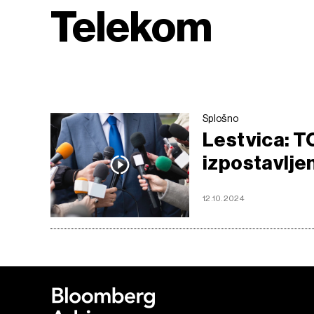
Telekom
Splošno
Lestvica: T
izpostavljen
12.10.2024