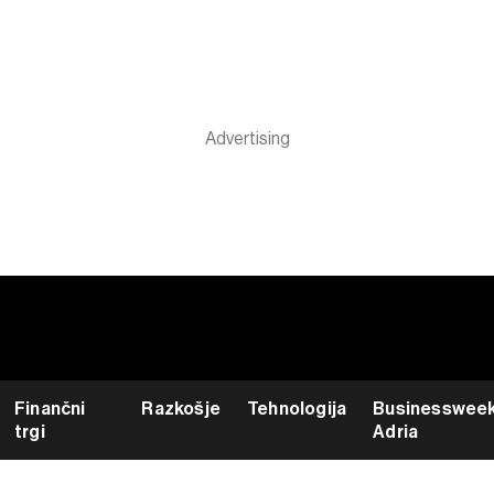
Finančni
Razkošje
Tehnologija
Businesswee
trgi
Adria