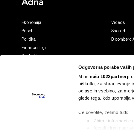
Ekonomija
Videos
Posel
Spored
Politika
Bloomberg 
Finančni trgi
Razkošje
Tehnologija
Odgovorna poraba vaših 
Green
Mi in
naši 1022partnerji
ob
Šport
piškotki, za shranjevanje 
Analiza
oglase in vsebino, za merj
Adria Insight
glede tega, kdo uporablja
Businessweek Adria
Če dovolite, želimo tudi:
Zbirati informacije 
Identificirati napra
©2022 - 2026 Bloomberg L.P. All Rights Reserved. BLOOMBER