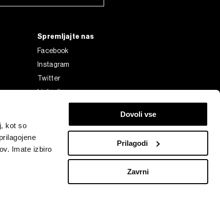
Spremljajte nas
Facebook
Instagram
Twitter
Linkedin
Tiktok
Dovoli vse
, kot so
prilagojene
Prilagodi
ov. Imate izbiro
Zavrni
Bloomberg Finance L.P. or its subsidiaries, displayed with