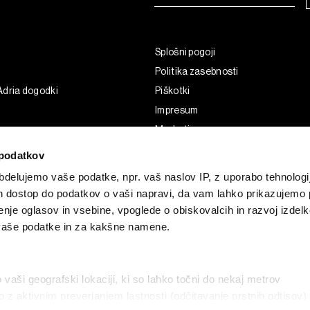
Splošni pogoji
Politika zasebnosti
Adria dogodki
Piškotki
Impresum
Marketing
Uporaba umetne inteligence
podatkov
delujemo vaše podatke, npr. vaš naslov IP, z uporabo tehnologij
in dostop do podatkov o vaši napravi, da vam lahko prikazujemo 
enje oglasov in vsebine, vpoglede o obiskovalcih in razvoj izdelk
 vaše podatke in za kakšne namene.
o vaši geografski lokaciji, ki so lahko točni do nekaj metrov
vo z aktivnim preverjanjem lastnosti (odčitavanje prstnih odtisov)
G and the BLOOMBERG logo are registered trademarks and service marks of 