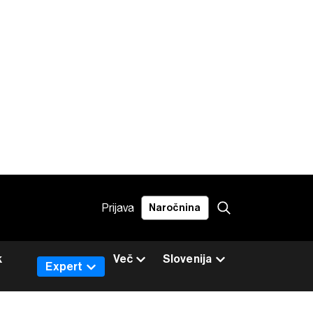
Prijava
Naročnina
k
Več
Slovenija
Expert