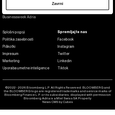
Analiza
Zavrni
Adria Insight
Skupni upravljavci obdelave so HD-WIN ARENA SPORT
Businessweek Adria
d.o.o. in
Partnerji
. Več o podatkih, ki jih obdelujemo, in o
vaših pravicah glede teh podatkov najdete v naši
Politiki
zasebnosti
, o piškotkih in drugih podobnih tehnologijah
Spremljajte nas
Splošni pogoji
pa v
Politiki piškotkov
.
Politika zasebnosti
Facebook
Piškotke lahko kadar koli ponovno prilagodite tako, da
Piškotki
Instagram
kliknete možnost »Prikaži podrobnosti«. Privolitev lahko
Impresum
Twitter
kadar koli prekličete brez kakršnih koli posledic.
Marketing
Linkedin
Uporaba umetne inteligence
Tiktok
©2022 - 2026 Bloomberg L.P. All Rights Reserved. BLOOMBERG and
the BLOOMBERG logo are registered trademarks and service marks of
Bloomberg Finance L.P. or its subsidiaries, displayed with permission
Bloomberg Adria is a Mtel Swiss SA Property
News CMS by Cubes