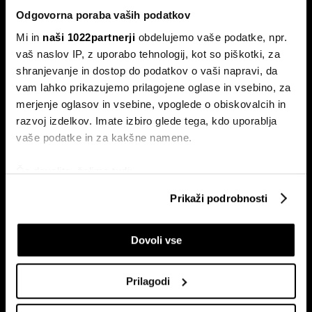
Odgovorna poraba vaših podatkov
Mi in
naši 1022partnerji
obdelujemo vaše podatke, npr.
vaš naslov IP, z uporabo tehnologij, kot so piškotki, za
shranjevanje in dostop do podatkov o vaši napravi, da
vam lahko prikazujemo prilagojene oglase in vsebino, za
Naročite se na e-
merjenje oglasov in vsebine, vpoglede o obiskovalcih in
pismo
razvoj izdelkov. Imate izbiro glede tega, kdo uporablja
vaše podatke in za kakšne namene.
Ekonomija
Videos
Če dovolite, želimo tudi:
Posel
Spored
Zbirati informacije o vaši geografski lokaciji, ki so
Prikaži podrobnosti
Politika
Bloomberg Adria dogodki
lahko točni do nekaj metrov
Finančni trgi
Identificirati napravo z aktivnim preverjanjem
Dovoli vse
lastnosti (odčitavanje prstnih odtisov)
Razkošje
Poglejte si še, kako se obdelujejo vaši osebni podatki in
Tehnologija
nastavite svoje preference v
razdelku o podrobnostih
.
Green
Prilagodi
Lahko spremenite ali odstranite vaše dovoljenje kadarkoli
Šport
iz Izjave o piškotkih.