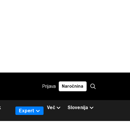
Prijava
Naročnina
k
Več
Slovenija
Expert