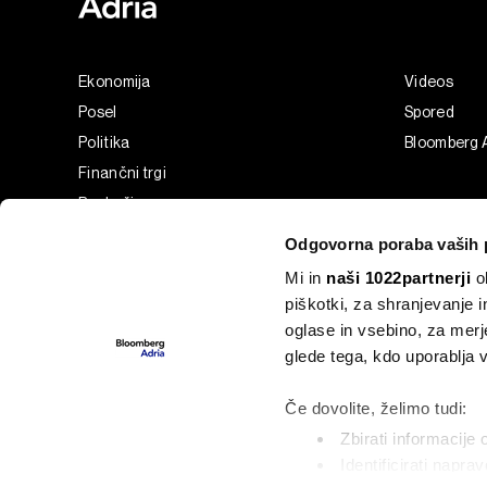
Ekonomija
Videos
Posel
Spored
Politika
Bloomberg 
Finančni trgi
Razkošje
Tehnologija
Odgovorna poraba vaših 
Green
Mi in
naši 1022partnerji
ob
Šport
piškotki, za shranjevanje 
Analiza
oglase in vsebino, za merj
Adria Insight
glede tega, kdo uporablja
Businessweek Adria
Če dovolite, želimo tudi:
Zbirati informacije 
Identificirati napra
©2022 - 2026 Bloomberg L.P. All Rights Reserved. BLOOMBER