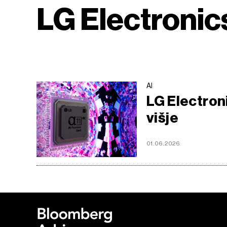
LG Electronic
AI
LG Electron
višje
01.06.2026