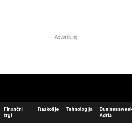
Finančni
Razkošje
Tehnologija
Businesswee
trgi
Adria