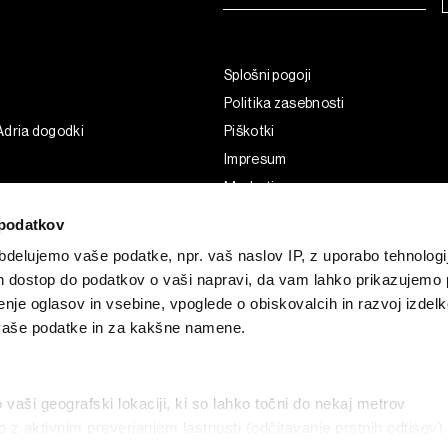
Splošni pogoji
Politika zasebnosti
Adria dogodki
Piškotki
Impresum
Marketing
Uporaba umetne inteligence
podatkov
delujemo vaše podatke, npr. vaš naslov IP, z uporabo tehnologij
in dostop do podatkov o vaši napravi, da vam lahko prikazujemo 
enje oglasov in vsebine, vpoglede o obiskovalcih in razvoj izdelk
 vaše podatke in za kakšne namene.
o vaši geografski lokaciji, ki so lahko točni do nekaj metrov
vo z aktivnim preverjanjem lastnosti (odčitavanje prstnih odtisov)
G and the BLOOMBERG logo are registered trademarks and service marks of 