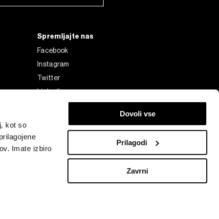
Spremljajte nas
Facebook
Instagram
Twitter
Linkedin
Tiktok
Dovoli vse
, kot so
prilagojene
Prilagodi
ov. Imate izbiro
Zavrni
Bloomberg Finance L.P. or its subsidiaries, displayed with