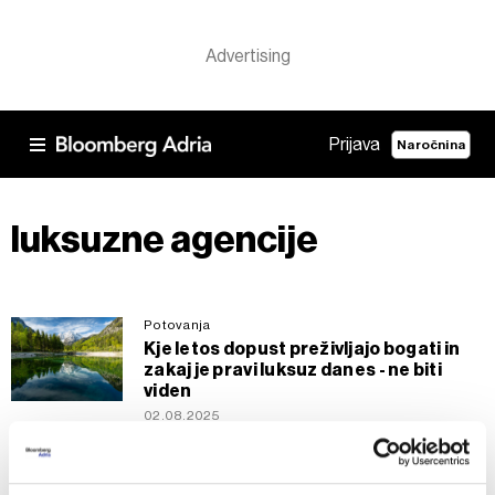
Prijava
Naročnina
luksuzne agencije
Potovanja
Kje letos dopust preživljajo bogati in
zakaj je pravi luksuz danes - ne biti
viden
02.08.2025