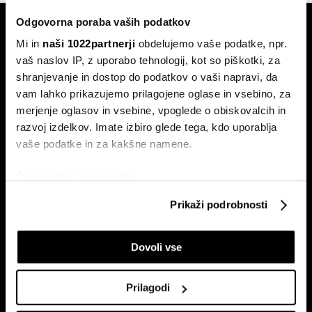
Odgovorna poraba vaših podatkov
Mi in
naši 1022partnerji
obdelujemo vaše podatke, npr.
vaš naslov IP, z uporabo tehnologij, kot so piškotki, za
shranjevanje in dostop do podatkov o vaši napravi, da
vam lahko prikazujemo prilagojene oglase in vsebino, za
Naročite se na e-
merjenje oglasov in vsebine, vpoglede o obiskovalcih in
pismo
razvoj izdelkov. Imate izbiro glede tega, kdo uporablja
vaše podatke in za kakšne namene.
Ekonomija
Videos
Če dovolite, želimo tudi:
Posel
Spored
Zbirati informacije o vaši geografski lokaciji, ki so
Prikaži podrobnosti
lahko točni do nekaj metrov
Politika
Bloomberg Adria dogodki
Identificirati napravo z aktivnim preverjanjem
Finančni trgi
Dovoli vse
lastnosti (odčitavanje prstnih odtisov)
Razkošje
Poglejte si še, kako se obdelujejo vaši osebni podatki in
Tehnologija
nastavite svoje preference v
razdelku o podrobnostih
.
Prilagodi
Green
Lahko spremenite ali odstranite vaše dovoljenje kadarkoli