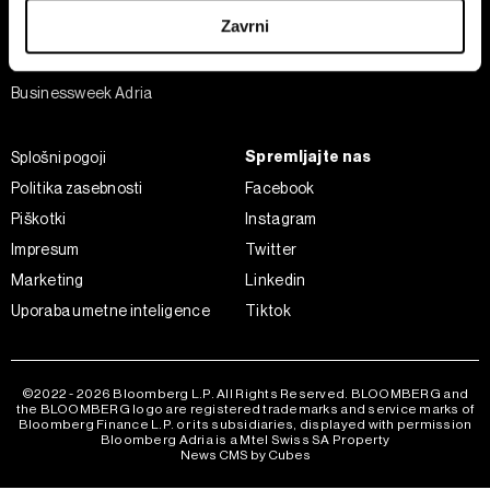
Šport
iz Izjave o piškotkih.
Zavrni
Analiza
Skupni upravljavci obdelave so HD-WIN ARENA SPORT
Adria Insight
d.o.o. in
Partnerji
. Več o podatkih, ki jih obdelujemo, in o
Businessweek Adria
vaših pravicah glede teh podatkov najdete v naši
Politiki
zasebnosti
, o piškotkih in drugih podobnih tehnologijah
Spremljajte nas
Splošni pogoji
pa v
Politiki piškotkov
.
Politika zasebnosti
Facebook
Piškotke lahko kadar koli ponovno prilagodite tako, da
kliknete možnost »Prikaži podrobnosti«. Privolitev lahko
Piškotki
Instagram
kadar koli prekličete brez kakršnih koli posledic.
Impresum
Twitter
Marketing
Linkedin
Uporaba umetne inteligence
Tiktok
©2022 - 2026 Bloomberg L.P. All Rights Reserved. BLOOMBERG and
the BLOOMBERG logo are registered trademarks and service marks of
Bloomberg Finance L.P. or its subsidiaries, displayed with permission
Bloomberg Adria is a Mtel Swiss SA Property
News CMS by Cubes