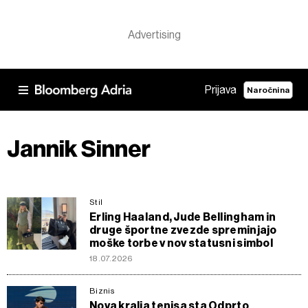
Prijava
Naročnina
Jannik Sinner
Stil
Erling Haaland, Jude Bellingham in
druge športne zvezde spreminjajo
moške torbe v nov statusni simbol
18.07.2026
Biznis
Nova kralja tenisa sta Odprto