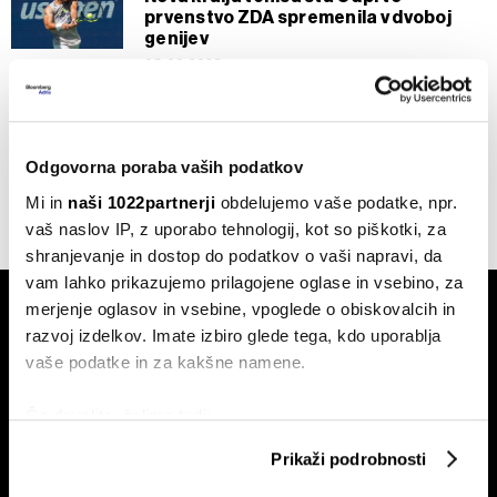
prvenstvo ZDA spremenila v dvoboj
genijev
05.09.2025
AI
Revolucija: AI sodnik razburja na sveti
travi Wimbledona, a služi milijone
Odgovorna poraba vaših podatkov
06.07.2025
Mi in
naši 1022partnerji
obdelujemo vaše podatke, npr.
vaš naslov IP, z uporabo tehnologij, kot so piškotki, za
shranjevanje in dostop do podatkov o vaši napravi, da
vam lahko prikazujemo prilagojene oglase in vsebino, za
merjenje oglasov in vsebine, vpoglede o obiskovalcih in
razvoj izdelkov. Imate izbiro glede tega, kdo uporablja
vaše podatke in za kakšne namene.
Če dovolite, želimo tudi:
Naročite se na e-
Zbirati informacije o vaši geografski lokaciji, ki so
pismo
Prikaži podrobnosti
lahko točni do nekaj metrov