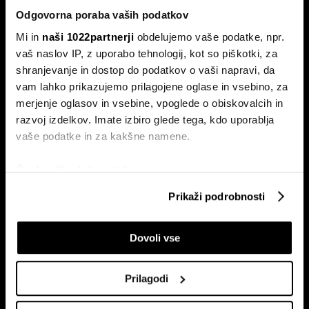
Odgovorna poraba vaših podatkov
Mi in
naši 1022partnerji
obdelujemo vaše podatke, npr.
vaš naslov IP, z uporabo tehnologij, kot so piškotki, za
shranjevanje in dostop do podatkov o vaši napravi, da
vam lahko prikazujemo prilagojene oglase in vsebino, za
Naročite se na e-
merjenje oglasov in vsebine, vpoglede o obiskovalcih in
pismo
razvoj izdelkov. Imate izbiro glede tega, kdo uporablja
vaše podatke in za kakšne namene.
Ekonomija
Videos
Če dovolite, želimo tudi:
Posel
Spored
Zbirati informacije o vaši geografski lokaciji, ki so
Prikaži podrobnosti
Politika
Bloomberg Adria dogodki
lahko točni do nekaj metrov
Finančni trgi
Identificirati napravo z aktivnim preverjanjem
Dovoli vse
lastnosti (odčitavanje prstnih odtisov)
Razkošje
Poglejte si še, kako se obdelujejo vaši osebni podatki in
Tehnologija
nastavite svoje preference v
razdelku o podrobnostih
.
Green
Prilagodi
Lahko spremenite ali odstranite vaše dovoljenje kadarkoli
Šport
iz Izjave o piškotkih.