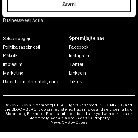
Analiza
Zavrni
Adria Insight
Skupni upravljavci obdelave so HD-WIN ARENA SPORT
Businessweek Adria
d.o.o. in
Partnerji
. Več o podatkih, ki jih obdelujemo, in o
vaših pravicah glede teh podatkov najdete v naši
Politiki
zasebnosti
, o piškotkih in drugih podobnih tehnologijah
Spremljajte nas
Splošni pogoji
pa v
Politiki piškotkov
.
Politika zasebnosti
Facebook
Piškotke lahko kadar koli ponovno prilagodite tako, da
Piškotki
Instagram
kliknete možnost »Prikaži podrobnosti«. Privolitev lahko
Impresum
Twitter
kadar koli prekličete brez kakršnih koli posledic.
Marketing
Linkedin
Uporaba umetne inteligence
Tiktok
©2022 - 2026 Bloomberg L.P. All Rights Reserved. BLOOMBERG and
the BLOOMBERG logo are registered trademarks and service marks of
Bloomberg Finance L.P. or its subsidiaries, displayed with permission
Bloomberg Adria is a Mtel Swiss SA Property
News CMS by Cubes