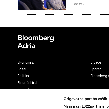
10.06.2025
Ekonomija
Videos
Posel
Spored
Politika
Bloomberg 
Finančni trgi
Razkošje
Tehnologija
Odgovorna poraba vaših 
Green
Mi in
naši 1022partnerji
ob