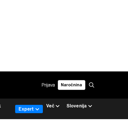
Prijava
Naročnina
k
Več
Slovenija
Expert