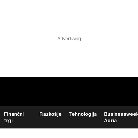
Finančni
Razkošje
Tehnologija
Businesswee
trgi
Adria