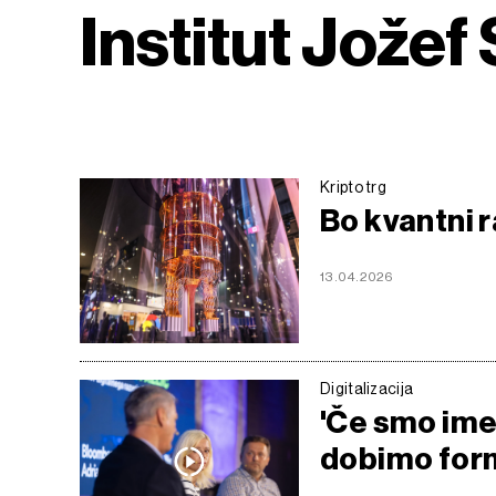
Institut Jožef
Kripto trg
Bo kvantni r
13.04.2026
Digitalizacija
'Če smo imel
dobimo form