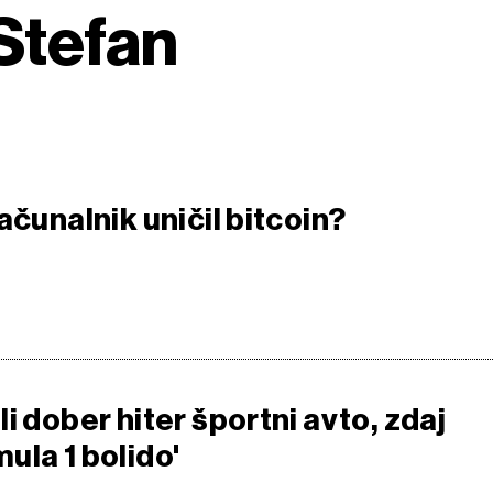
 Stefan
ačunalnik uničil bitcoin?
i dober hiter športni avto, zdaj
ula 1 bolido'