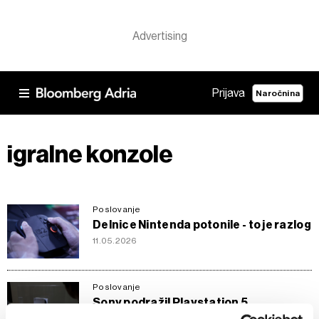
Prijava
Naročnina
igralne konzole
Poslovanje
Delnice Nintenda potonile - to je razlog
11.05.2026
Poslovanje
Sony podražil Playstation 5
14.04.2025