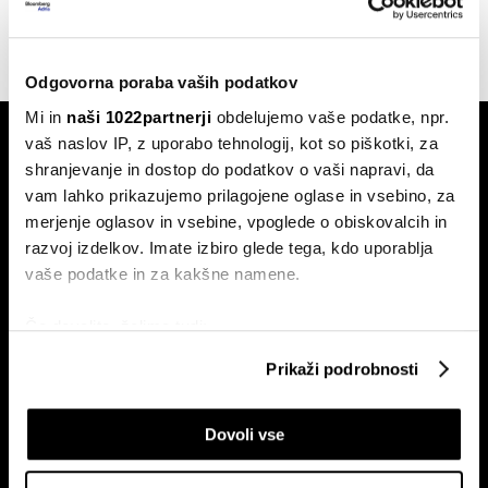
Odgovorna poraba vaših podatkov
Mi in
naši 1022partnerji
obdelujemo vaše podatke, npr.
vaš naslov IP, z uporabo tehnologij, kot so piškotki, za
shranjevanje in dostop do podatkov o vaši napravi, da
vam lahko prikazujemo prilagojene oglase in vsebino, za
merjenje oglasov in vsebine, vpoglede o obiskovalcih in
razvoj izdelkov. Imate izbiro glede tega, kdo uporablja
Naročite se na e-
vaše podatke in za kakšne namene.
pismo
Če dovolite, želimo tudi:
Zbirati informacije o vaši geografski lokaciji, ki so
Prikaži podrobnosti
Ekonomija
Videos
lahko točni do nekaj metrov
Posel
Spored
Identificirati napravo z aktivnim preverjanjem
Politika
Bloomberg Adria dogodki
Dovoli vse
lastnosti (odčitavanje prstnih odtisov)
Finančni trgi
Poglejte si še, kako se obdelujejo vaši osebni podatki in