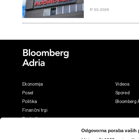
17.05.2026
Ekonomija
Videos
Posel
Spored
Politika
Bloomberg 
Finančni trgi
Razkošje
Tehnologija
Odgovorna poraba vaših 
Green