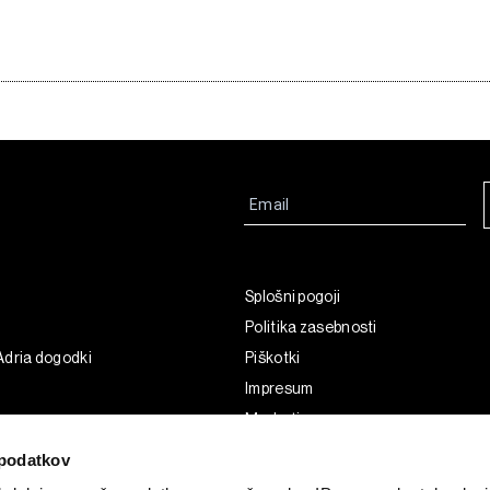
Splošni pogoji
Politika zasebnosti
Adria dogodki
Piškotki
Impresum
Marketing
Uporaba umetne inteligence
podatkov