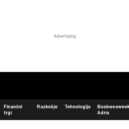
Finančni
Razkošje
Tehnologija
Businesswee
trgi
Adria