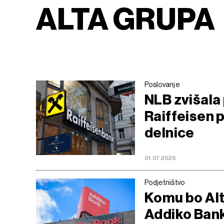
ALTA GRUPA
Poslovanje
NLB zvišala
Raiffeisen p
delnice
01.07.2026
Podjetništvo
Komu bo Alt
Addiko Bank 