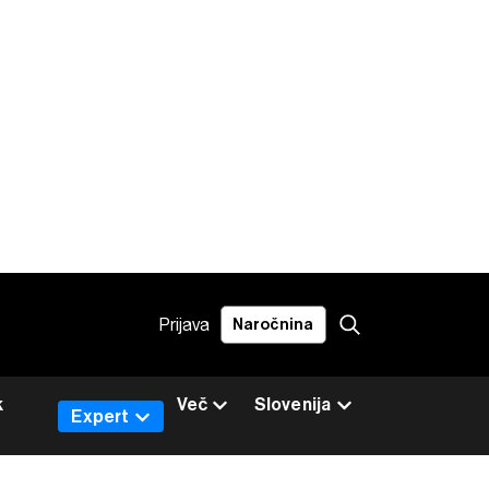
Prijava
Naročnina
k
Več
Slovenija
Expert