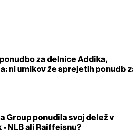
 ponudbo za delnice Addika,
a: ni umikov že sprejetih ponudb z
a Group ponudila svoj delež v
- NLB ali Raiffeisnu?