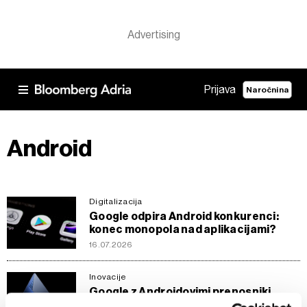
Prijava
Naročnina
Android
Digitalizacija
Google odpira Android konkurenci:
konec monopola nad aplikacijami?
16.07.2026
Inovacije
Google z Androidovimi prenosniki
Googlebook znova vstopa na vroč trg