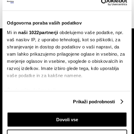
15.05.2026
Odgovorna poraba vaših podatkov
Mi in
naši 1022partnerji
obdelujemo vaše podatke, npr.
vaš naslov IP, z uporabo tehnologij, kot so piškotki, za
shranjevanje in dostop do podatkov o vaši napravi, da
vam lahko prikazujemo prilagojene oglase in vsebino, za
merjenje oglasov in vsebine, vpoglede o obiskovalcih in
razvoj izdelkov. Imate izbiro glede tega, kdo uporablja
Naročite se na e-
vaše podatke in za kakšne namene.
pismo
Če dovolite, želimo tudi:
Zbirati informacije o vaši geografski lokaciji, ki so
Prikaži podrobnosti
Ekonomija
Videos
lahko točni do nekaj metrov
Posel
Spored
Identificirati napravo z aktivnim preverjanjem
Dovoli vse
lastnosti (odčitavanje prstnih odtisov)
Politika
Bloomberg Adria dogodki
Poglejte si še, kako se obdelujejo vaši osebni podatki in
Finančni trgi