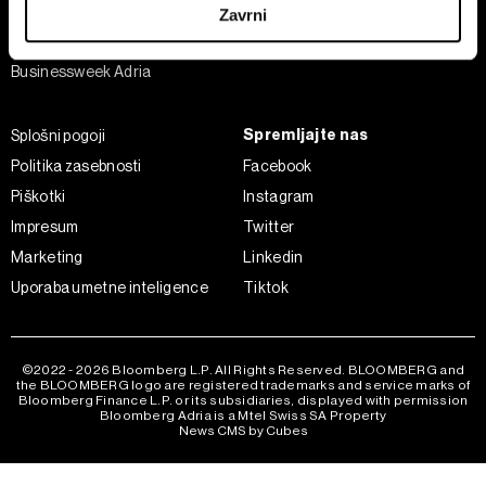
Analiza
Zavrni
Adria Insight
Skupni upravljavci obdelave so HD-WIN ARENA SPORT
Businessweek Adria
d.o.o. in
Partnerji
. Več o podatkih, ki jih obdelujemo, in o
vaših pravicah glede teh podatkov najdete v naši
Politiki
zasebnosti
, o piškotkih in drugih podobnih tehnologijah
Spremljajte nas
Splošni pogoji
pa v
Politiki piškotkov
.
Politika zasebnosti
Facebook
Piškotke lahko kadar koli ponovno prilagodite tako, da
Piškotki
Instagram
kliknete možnost »Prikaži podrobnosti«. Privolitev lahko
Impresum
Twitter
kadar koli prekličete brez kakršnih koli posledic.
Marketing
Linkedin
Uporaba umetne inteligence
Tiktok
©2022 - 2026 Bloomberg L.P. All Rights Reserved. BLOOMBERG and
the BLOOMBERG logo are registered trademarks and service marks of
Bloomberg Finance L.P. or its subsidiaries, displayed with permission
Bloomberg Adria is a Mtel Swiss SA Property
News CMS by Cubes