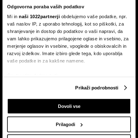
Odgovorna poraba vaših podatkov
Mi in
naši 1022partnerji
obdelujemo vaše podatke, npr.
vaš naslov IP, z uporabo tehnologij, kot so piškotki, za
shranjevanje in dostop do podatkov o vaši napravi, da
vam lahko prikazujemo prilagojene oglase in vsebino, za
Naročite se na e-
merjenje oglasov in vsebine, vpoglede o obiskovalcih in
pismo
razvoj izdelkov. Imate izbiro glede tega, kdo uporablja
vaše podatke in za kakšne namene.
Ekonomija
Videos
Če dovolite, želimo tudi:
Posel
Spored
Zbirati informacije o vaši geografski lokaciji, ki so
Prikaži podrobnosti
Politika
Bloomberg Adria dogodki
lahko točni do nekaj metrov
Finančni trgi
Identificirati napravo z aktivnim preverjanjem
Dovoli vse
lastnosti (odčitavanje prstnih odtisov)
Razkošje
Poglejte si še, kako se obdelujejo vaši osebni podatki in
Tehnologija
nastavite svoje preference v
razdelku o podrobnostih
.
Green
Prilagodi
Lahko spremenite ali odstranite vaše dovoljenje kadarkoli
Šport
iz Izjave o piškotkih.