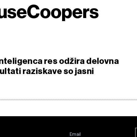
ouseCoopers
inteligenca res odžira delovna
ltati raziskave so jasni