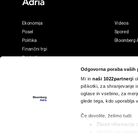
Ekonomija
Videos
Posel
Spored
Politika
Bloomberg 
Finančni trgi
Razkošje
Tehnologija
Odgovorna poraba vaših 
Green
Mi in
naši 1022partnerji
ob
Šport
piškotki, za shranjevanje 
Analiza
oglase in vsebino, za merj
Adria Insight
glede tega, kdo uporablja
Businessweek Adria
Če dovolite, želimo tudi:
Zbirati informacije 
Identificirati napra
©2022 - 2026 Bloomberg L.P. All Rights Reserved. BLOOMBER