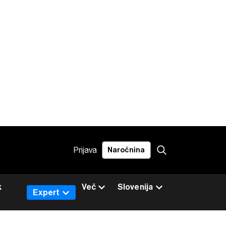
Prijava
Naročnina
k
Več
Slovenija
Expert