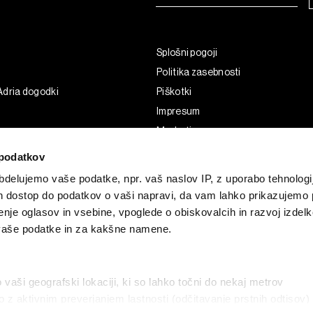
Splošni pogoji
Politika zasebnosti
Adria dogodki
Piškotki
Impresum
Marketing
Uporaba umetne inteligence
podatkov
delujemo vaše podatke, npr. vaš naslov IP, z uporabo tehnologij
in dostop do podatkov o vaši napravi, da vam lahko prikazujemo 
enje oglasov in vsebine, vpoglede o obiskovalcih in razvoj izdelk
 vaše podatke in za kakšne namene.
o vaši geografski lokaciji, ki so lahko točni do nekaj metrov
vo z aktivnim preverjanjem lastnosti (odčitavanje prstnih odtisov)
G and the BLOOMBERG logo are registered trademarks and service marks of 