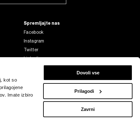
Spremljajte nas
Facebook
Instagram
Twitter
Linkedin
Tiktok
Dovoli vse
, kot so
prilagojene
Prilagodi
ov. Imate izbiro
Zavrni
Bloomberg Finance L.P. or its subsidiaries, displayed with