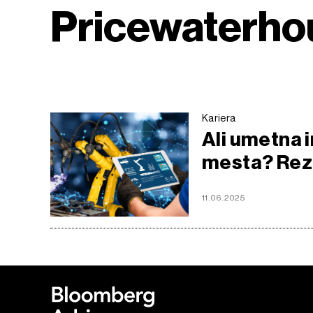
Pricewaterh
Kariera
Ali umetna 
mesta? Rezu
11.06.2025