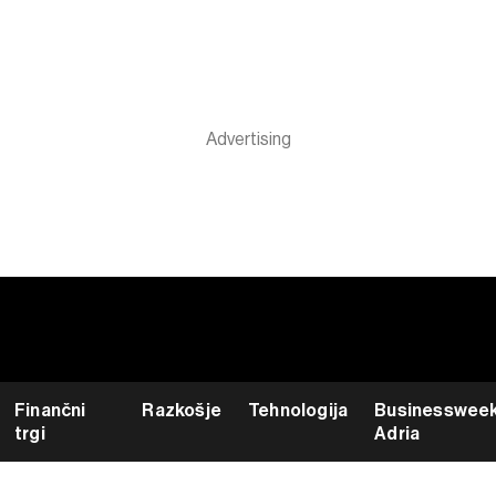
Finančni
Razkošje
Tehnologija
Businesswee
trgi
Adria