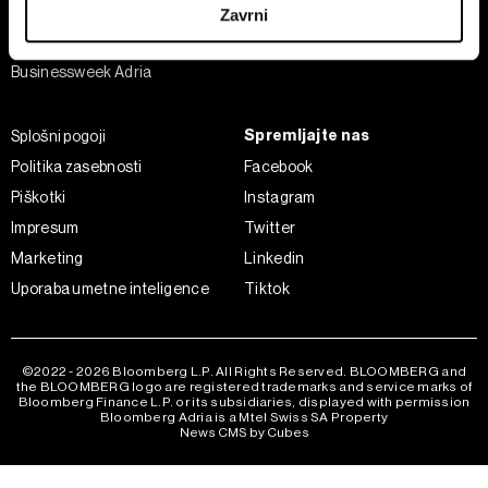
Analiza
Zavrni
Adria Insight
Skupni upravljavci obdelave so HD-WIN ARENA SPORT
Businessweek Adria
d.o.o. in
Partnerji
. Več o podatkih, ki jih obdelujemo, in o
vaših pravicah glede teh podatkov najdete v naši
Politiki
zasebnosti
, o piškotkih in drugih podobnih tehnologijah
Spremljajte nas
Splošni pogoji
pa v
Politiki piškotkov
.
Politika zasebnosti
Facebook
Piškotke lahko kadar koli ponovno prilagodite tako, da
Piškotki
Instagram
kliknete možnost »Prikaži podrobnosti«. Privolitev lahko
Impresum
Twitter
kadar koli prekličete brez kakršnih koli posledic.
Marketing
Linkedin
Uporaba umetne inteligence
Tiktok
©2022 - 2026 Bloomberg L.P. All Rights Reserved. BLOOMBERG and
the BLOOMBERG logo are registered trademarks and service marks of
Bloomberg Finance L.P. or its subsidiaries, displayed with permission
Bloomberg Adria is a Mtel Swiss SA Property
News CMS by Cubes