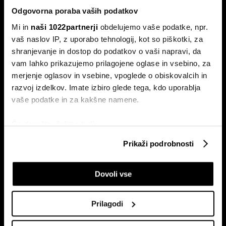
Odgovorna poraba vaših podatkov
Mi in
naši 1022partnerji
obdelujemo vaše podatke, npr.
vaš naslov IP, z uporabo tehnologij, kot so piškotki, za
shranjevanje in dostop do podatkov o vaši napravi, da
vam lahko prikazujemo prilagojene oglase in vsebino, za
Naročite se na e-
merjenje oglasov in vsebine, vpoglede o obiskovalcih in
pismo
razvoj izdelkov. Imate izbiro glede tega, kdo uporablja
vaše podatke in za kakšne namene.
Ekonomija
Videos
Če dovolite, želimo tudi:
Posel
Spored
Zbirati informacije o vaši geografski lokaciji, ki so
Prikaži podrobnosti
Politika
Bloomberg Adria dogodki
lahko točni do nekaj metrov
Finančni trgi
Identificirati napravo z aktivnim preverjanjem
Dovoli vse
lastnosti (odčitavanje prstnih odtisov)
Razkošje
Poglejte si še, kako se obdelujejo vaši osebni podatki in
Tehnologija
nastavite svoje preference v
razdelku o podrobnostih
.
Green
Prilagodi
Lahko spremenite ali odstranite vaše dovoljenje kadarkoli
Šport
iz Izjave o piškotkih.