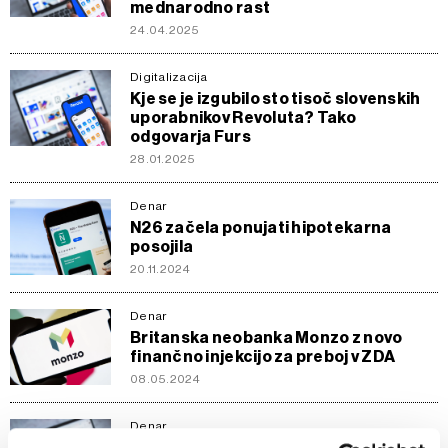
mednarodno rast
24.04.2025
Digitalizacija
Kje se je izgubilo sto tisoč slovenskih
uporabnikov Revoluta? Tako
odgovarja Furs
28.01.2025
Denar
N26 začela ponujati hipotekarna
posojila
20.11.2024
Denar
Britanska neobanka Monzo z novo
finančno injekcijo za preboj v ZDA
08.05.2024
Denar
Odziv Revoluta: V Sloveniji decembra