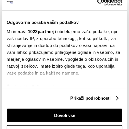
120 tisoč malih uporabnikov in nekaj
tisoč podjetij
29.12.2023
Odgovorna poraba vaših podatkov
Kripto trg
Mi in
naši 1022partnerji
obdelujemo vaše podatke, npr.
Revolut na Otoku ukinja trgovanje s
vaš naslov IP, z uporabo tehnologij, kot so piškotki, za
kriptovalutami
shranjevanje in dostop do podatkov o vaši napravi, da
20.12.2023
vam lahko prikazujemo prilagojene oglase in vsebino, za
merjenje oglasov in vsebine, vpoglede o obiskovalcih in
Poslovanje
razvoj izdelkov. Imate izbiro glede tega, kdo uporablja
Nemški neobroker Trade Republic
vaše podatke in za kakšne namene.
pridobil bančno licenco
06.12.2023
Če dovolite, želimo tudi:
Splošno
Zbirati informacije o vaši geografski lokaciji, ki so
Prikaži podrobnosti
Zgodbe dneva: Neobanke, kopičenje
lahko točni do nekaj metrov
denarja in kitajska kolfuta
Identificirati napravo z aktivnim preverjanjem
30.08.2023
Dovoli vse
lastnosti (odčitavanje prstnih odtisov)
Poglejte si še, kako se obdelujejo vaši osebni podatki in
Splošno