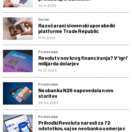
05.11.2025
Denar
Razočarani slovenski uporabniki
platforme Trade Republic
17.10.2025
Poslovanje
Revolut v nov krog financiranja? V ‘igri’
milijarda dolarjev
10.07.2025
Poslovanje
Neobanka N26 napovedala novo
storitev
28.04.2025
Poslovanje
Prihodki Revoluta narasli za 72
odstotkov, saj se neobanka usmerja v