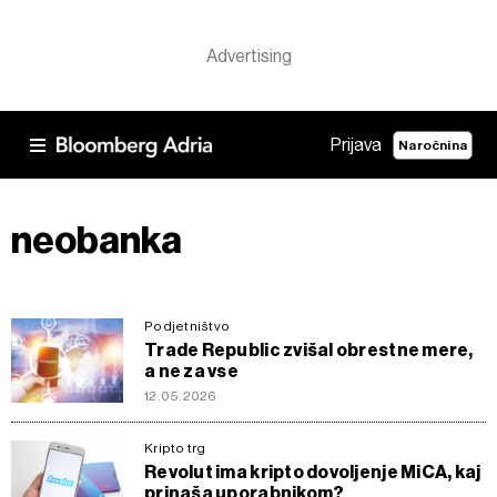
Prijava
Naročnina
neobanka
Podjetništvo
Trade Republic zvišal obrestne mere,
a ne za vse
12.05.2026
Kripto trg
Revolut ima kripto dovoljenje MiCA, kaj
prinaša uporabnikom?