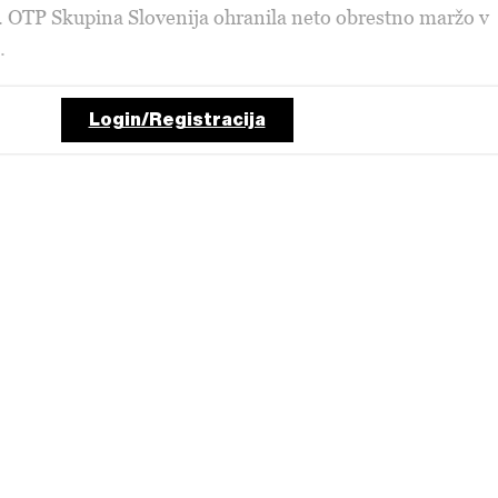
. OTP Skupina Slovenija ohranila neto obrestno maržo v
.
Login/Registracija