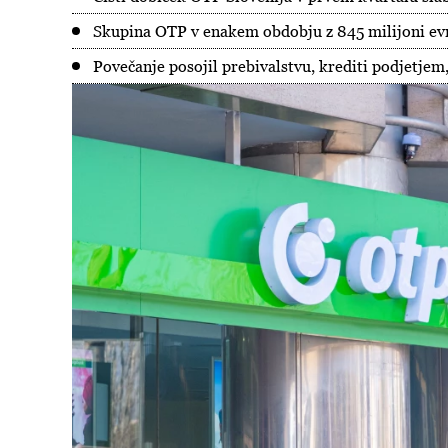
Skupina OTP v enakem obdobju z 845 milijoni evr
Povečanje posojil prebivalstvu, krediti podjetjem,