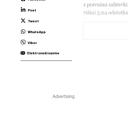
s pravnimi zahtevki
Post
višini 3,04 odstotka
Tweet
WhatsApp
Viber
Elektronski naslov