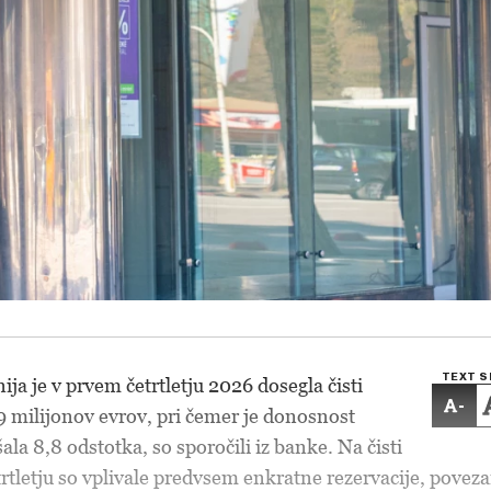
TEXT S
ja je v prvem četrtletju 2026 dosegla čisti
-
,9 milijonov evrov, pri čemer je donosnost
la 8,8 odstotka, so sporočili iz banke. Na čisti
rtletju so vplivale predvsem enkratne rezervacije, povez