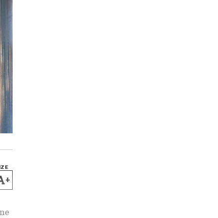
IZE
+
ane