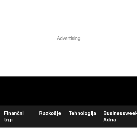
Finančni
Razkošje
Tehnologija
Businesswee
trgi
Adria