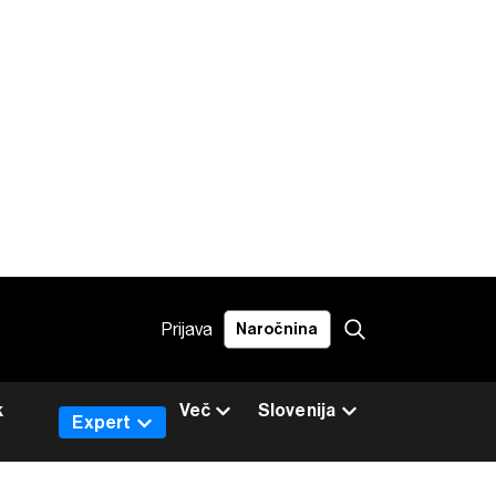
Prijava
Naročnina
k
Več
Slovenija
Expert