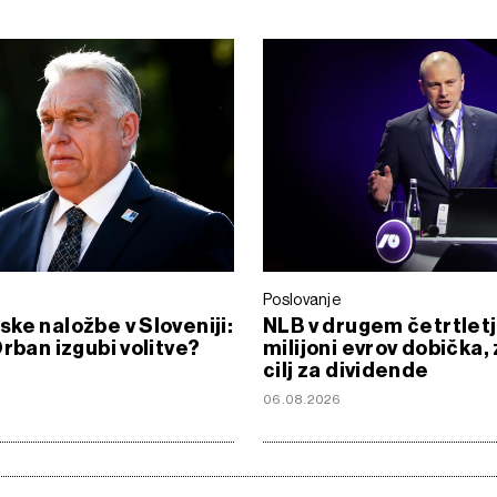
Poslovanje
ke naložbe v Sloveniji:
NLB v drugem četrtletj
Orban izgubi volitve?
milijoni evrov dobička, 
cilj za dividende
06.08.2026