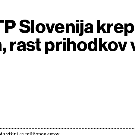
P Slovenija krep
, rast prihodkov 
ih višini 41 milijonov evrov