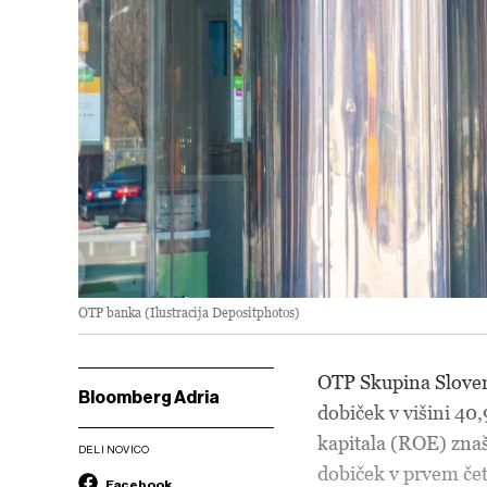
OTP banka (Ilustracija Depositphotos)
OTP Skupina Sloveni
Bloomberg Adria
dobiček v višini 40
kapitala (ROE) znaša
DELI NOVICO
dobiček v prvem čet
Facebook