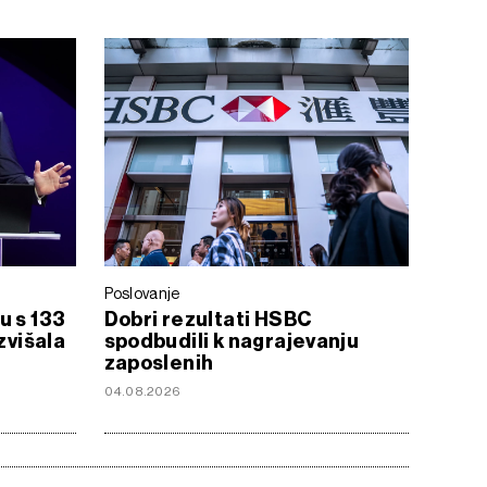
Poslovanje
u s 133
Dobri rezultati HSBC
zvišala
spodbudili k nagrajevanju
zaposlenih
04.08.2026