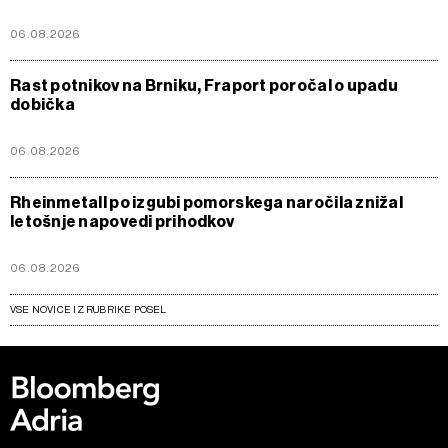
06.08.2026
Rast potnikov na Brniku, Fraport poročal o upadu
dobička
06.08.2026
Rheinmetall po izgubi pomorskega naročila znižal
letošnje napovedi prihodkov
06.08.2026
VSE NOVICE IZ RUBRIKE POSEL