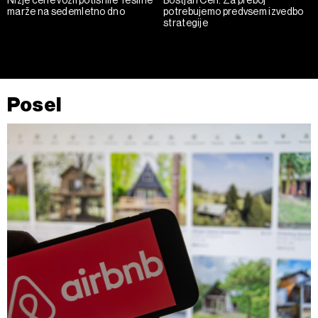
marže na sedemletno dno
potrebujemo predvsem izvedbo
strategije
Posel