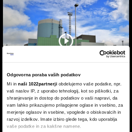
Odgovorna poraba vaših podatkov
Mi in
naši 1022partnerji
obdelujemo vaše podatke, npr.
vaš naslov IP, z uporabo tehnologij, kot so piškotki, za
NEK predvidoma jutri v zmanjšanje
shranjevanje in dostop do podatkov o vaši napravi, da
delovanja, lahko sledi ustavitev - kaj
vam lahko prikazujemo prilagojene oglase in vsebino, za
pravi Gorazd Pfeifer, NEK
merjenje oglasov in vsebine, vpoglede o obiskovalcih in
Slovenska nuklearka predvidoma jutri ponoči v zmanjšanje
razvoj izdelkov. Imate izbiro glede tega, kdo uporablja
delovanja, v naslednjih treh ali štirih dneh pa bodo po vsej
vaše podatke in za kakšne namene.
verjetnosti reaktor morali ustaviti.