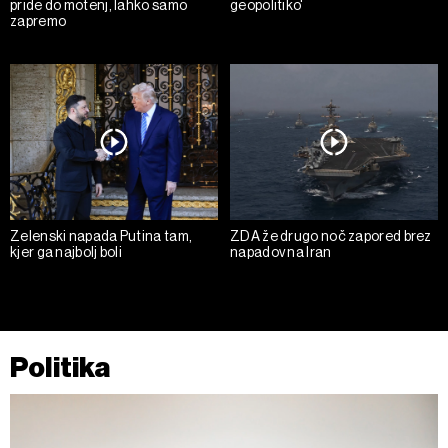
pride do motenj, lahko samo
geopolitiko'
zapremo
Zelenski napada Putina tam,
ZDA že drugo noč zapored brez
kjer ga najbolj boli
napadov na Iran
Politika