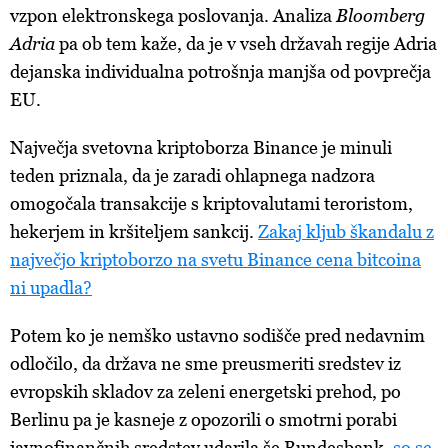
vzpon elektronskega poslovanja. Analiza
Bloomberg
Adria
pa ob tem kaže, da je v vseh državah regije Adria
dejanska individualna potrošnja manjša od povprečja
EU.
Največja svetovna kriptoborza Binance je minuli
teden priznala, da je zaradi ohlapnega nadzora
omogočala transakcije s kriptovalutami teroristom,
hekerjem in kršiteljem sankcij.
Zakaj kljub škandalu z
največjo kriptoborzo na svetu Binance cena bitcoina
ni upadla?
Potem ko je nemško ustavno sodišče pred nedavnim
odločilo, da država ne sme preusmeriti sredstev iz
evropskih skladov za zeleni energetski prehod, po
Berlinu pa je kasneje z opozorili o smotrni porabi
javnofinančnih sredstev udarila še Bundesbank,
so se