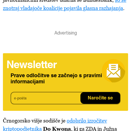
znotraj vladajoče koalicije pojavila glasna razhajanja
.
Newsletter
Prave odločitve se začnejo s pravimi
informacijami
Naročite se
Črnogorsko višje sodišče je
odobrilo izročitev
kriptopodjetnika
Do Kwona
, ki ga ZDA in Južna