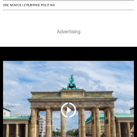
pa v
Politiki piškotkov
.
VSE NOVICE IZ RUBRIKE POLITIKA
Piškotke lahko kadar koli ponovno prilagodite tako, da
kliknete možnost »Prikaži podrobnosti«. Privolitev lahko
kadar koli prekličete brez kakršnih koli posledic.