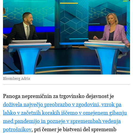
Bloomberg Adria
Panoga nepremičnin za trgovinsko dejavnost je
doživela največjo preobrazbo v zgodovini, vzrok pa
lahko v začetnih korakih iščemo v omejenem gibanju
med pandemijo in pozneje v spremembah vedenja
potrošnikov
, pri čemer je bistveni del sprememb