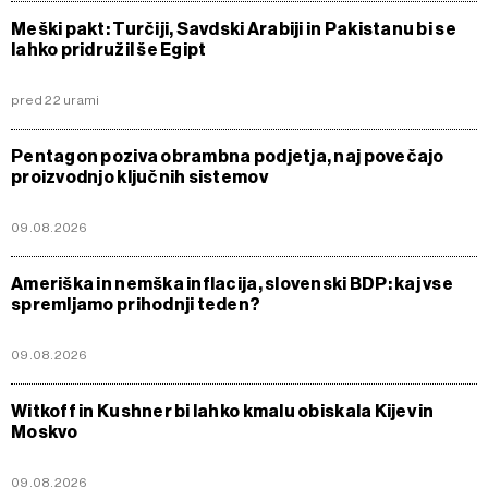
Meški pakt: Turčiji, Savdski Arabiji in Pakistanu bi se
lahko pridružil še Egipt
pred 22 urami
Pentagon poziva obrambna podjetja, naj povečajo
proizvodnjo ključnih sistemov
09.08.2026
Ameriška in nemška inflacija, slovenski BDP: kaj vse
spremljamo prihodnji teden?
09.08.2026
Witkoff in Kushner bi lahko kmalu obiskala Kijev in
Moskvo
09.08.2026