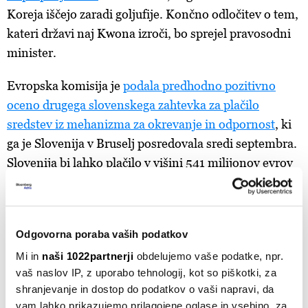
Koreja iščejo zaradi goljufije. Končno odločitev o tem,
kateri državi naj Kwona izroči, bo sprejel pravosodni
minister.
Evropska komisija je
podala predhodno pozitivno
oceno drugega slovenskega zahtevka za plačilo
sredstev iz mehanizma za okrevanje in odpornost
, ki
ga je Slovenija v Bruselj posredovala sredi septembra.
Slovenija bi lahko plačilo v višini 541 milijonov evrov
prejela okoli novega leta.
ZGODBE DNEVA
HSE
KIBERNETSKI NAPAD
Odgovorna poraba vaših podatkov
ANALIZA BBA
KLEMEN BOŠTJANČIČ
Mi in
naši 1022partnerji
obdelujemo vaše podatke, npr.
vaš naslov IP, z uporabo tehnologij, kot so piškotki, za
shranjevanje in dostop do podatkov o vaši napravi, da
vam lahko prikazujemo prilagojene oglase in vsebino, za