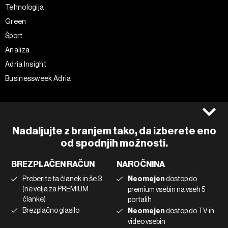
Tehnologija
Green
Šport
Analiza
Adria Insight
Businessweek Adria
Spremljajte nas
Splošni pogoji
Politika zasebnosti
Facebook
Nadaljujte z branjem tako, da izberete eno
Piškotki
Instagram
od spodnjih možnosti.
Impresum
Twitter
BREZPLAČEN RAČUN
NAROČNINA
Marketing
Linkedin
Preberite ta članek in še 3
Neomejen
dostop do
Uporaba umetne inteligence
Tiktok
(ne velja za PREMIUM
premium vsebin na vseh 5
članke)
portalih
Brezplačno glasilo
Neomejen
dostop do TV in
©2022 - 2026 Bloomberg L.P. All Rights Reserved. BLOOMBERG and
video vsebin
the BLOOMBERG logo are registered trademarks and service marks of