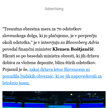
"Trenutna obrestna mera za 70 odstotkov
slovenskega dolga, ki jo plačujemo, je v povprečju
okoli odstotka," je v intervjuju
za Bloomberg Adria
povedal finančni minister
Klemen Boštjančič
.
Hkrati so po besedah ministra obresti, ki jih država
dobiva za vložene depozite, blizu štirih odstotkov.
Pojasnil je še,
zakaj država letos Slovencem ni
ponudila ljudskih obveznic, ki so jih napovedovali za
letošnjo jesen
.