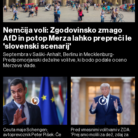
Nemčija voli: Zgodovinsko zmago
AfD in potop Merza lahko prepreči le
'slovenski scenarij'
Septembra v Saški-Anhalt, Berlinu in Mecklenburg-
Predpomorjanski deželne volitve, ki bodo podale oceno
Merzeve vlade.
Ceuta maje Schengen;
Pred vmesnimi volitvami v ZDA:
avtoprevoznik Peter Pišek: Če
'Prej smo molili za dež, zdaj za