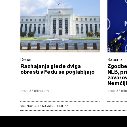
Denar
Splošno
Razhajanja glede dviga
Zgodbe
obresti v Fedu se poglabljajo
NLB, pr
zavarova
Nemčij
pred 37 minutami
pred 37 mi
VSE NOVICE IZ RUBRIKE POLITIKA