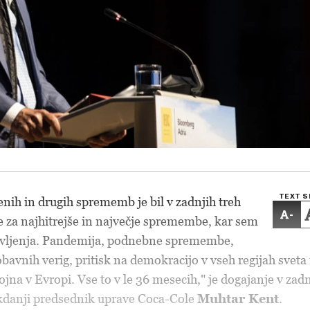
TEXT S
nih in drugih sprememb je bil v zadnjih treh
-
e za najhitrejše in največje spremembe, kar sem
h življenja. Pandemija, podnebne spremembe,
bavnih verig, pritisk na demokracijo v vseh regijah sveta 
jna v Evropi. Vse to v le 36 mesecih," je dogajanje v zadn
ekdanji predsednik uprave Coca-Cole
Muhtar Kent
.