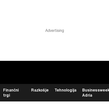
Finančni
Razkošje
Tehnologija
Businesswee
trgi
Adria