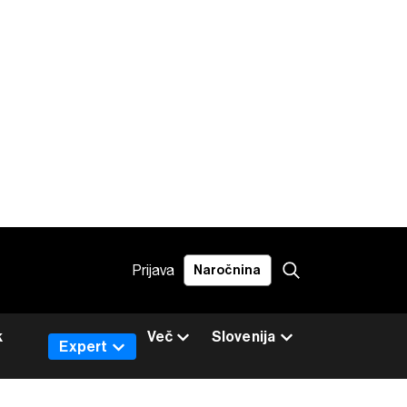
Prijava
Naročnina
k
Več
Slovenija
Expert