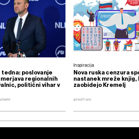
Inspiracija
 tedna: poslovanje
Nova ruska cenzura sp
imerjava regionalnih
nastanek mreže knjig, 
lnic, politični vihar v
zaobidejo Kremelj
i
nutami
pred 1 uro