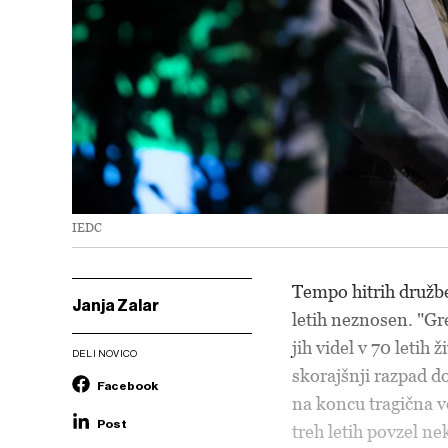
IEDC
Tempo hitrih družbe
Janja Zalar
letih neznosen. "Gr
jih videl v 70 leti
DELI NOVICO
skorajšnji razpad do
Facebook
na koncu tragična vo
Post
treh letih povzel n