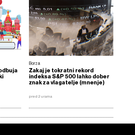
Borza
odbuja
Zakaj je tokratni rekord
ki
indeksa S&P 500 lahko dober
znak za vlagatelje (mnenje)
pred 2 urama