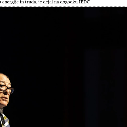
o energije in truda, je dejal na dogodku IEDC