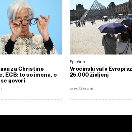
Splošno
ava za Christine
Vročinski val v Evropi v
, ECB: to so imena, o
25.000 življenj
 se govori
mi
pred 12 urami