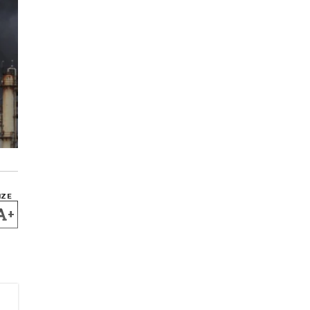
IZE
+