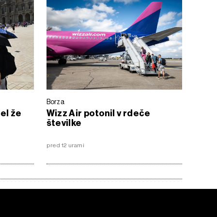
Borza
zel že
Wizz Air potonil v rdeče
številke
pred 12 urami