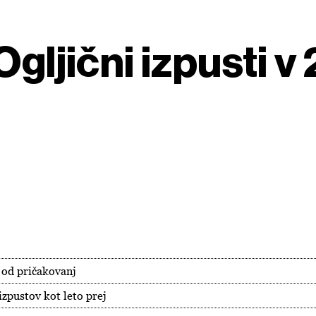
Ogljični izpusti 
j od pričakovanj
izpustov kot leto prej