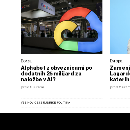
Borza
Evropa
Alphabet z obveznicami po
Zamenj
dodatnih 25 milijard za
Lagarde
naložbe v AI?
katerih
pred 10 urami
pred 11 ura
VSE NOVICE IZ RUBRIKE POLITIKA