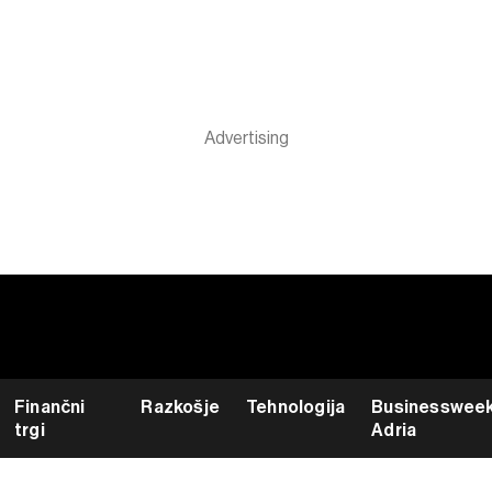
Finančni
Razkošje
Tehnologija
Businesswee
trgi
Adria