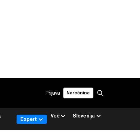
Prijava
Naročnina
k
Več
Slovenija
Expert