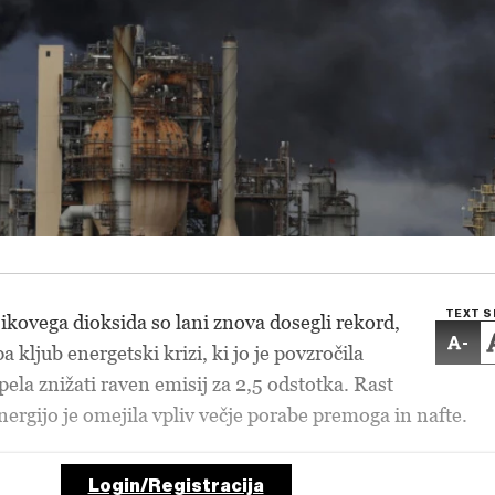
TEXT S
jikovega dioksida so lani znova dosegli rekord,
-
kljub energetski krizi, ki jo je povzročila
pela znižati raven emisij za 2,5 odstotka. Rast
energijo je omejila vpliv večje porabe premoga in nafte.
Login/Registracija