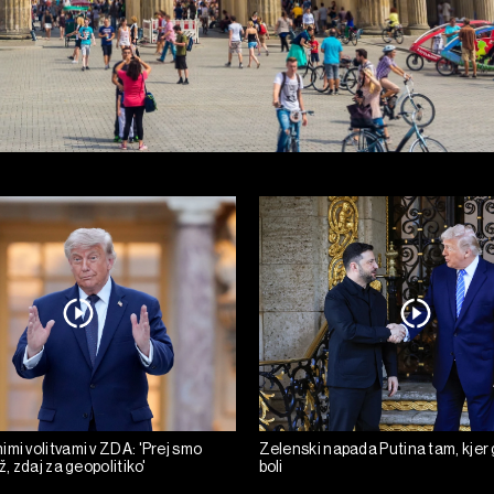
mi volitvami v ZDA: 'Prej smo
Zelenski napada Putina tam, kjer 
ž, zdaj za geopolitiko'
boli