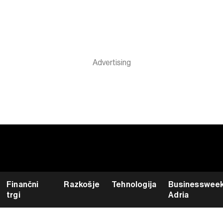
Finančni
Razkošje
Tehnologija
Businesswee
trgi
Adria