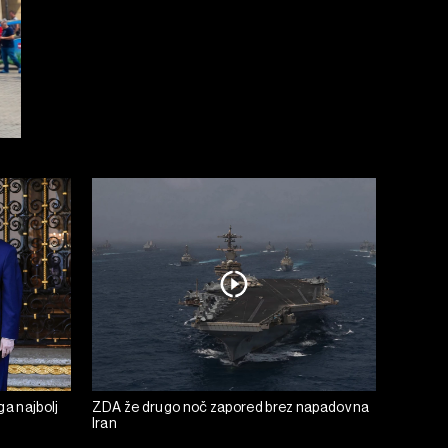
ga najbolj
ZDA že drugo noč zapored brez napadov na
Iran