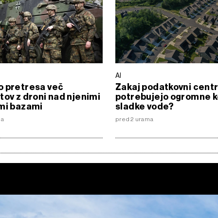
AI
o pretresa več
Zakaj podatkovni centr
tov z droni nad njenimi
potrebujejo ogromne k
mi bazami
sladke vode?
ma
pred 2 urama