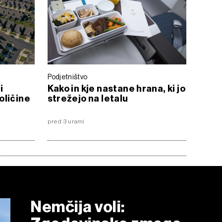
Podjetništvo
i
Kako in kje nastane hrana, ki jo
oličine
strežejo na letalu
pred 3 urami
Nemčija voli: