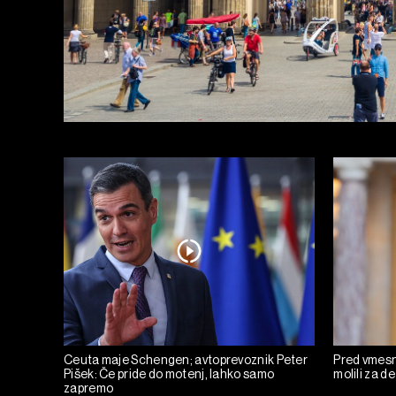
Ceuta maje Schengen; avtoprevoznik Peter
Pred vmesni
Pišek: Če pride do motenj, lahko samo
molili za de
zapremo