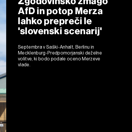
Zgodovinsko zmago
AfD in potop Merza
lahko prepreči le
'slovenski scenarij'
Septembra v Saški-Anhalt, Berlinu in
Mecklenburg-Predpomorjanski deželne
volitve, ki bodo podale oceno Merzeve
vlade.