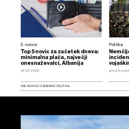
E-novice
Politika
Top 5 novic za začetek dneva:
Nemčij
minimalna plača, največji
inciden
onesnaževalci, Albanija
vojaški
19.02.2026
pred 2 ura
VSE NOVICE IZ RUBRIKE POLITIKA