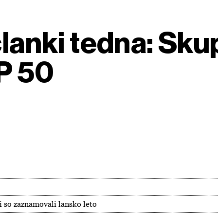
 članki tedna: Sk
P 50
i so zaznamovali lansko leto