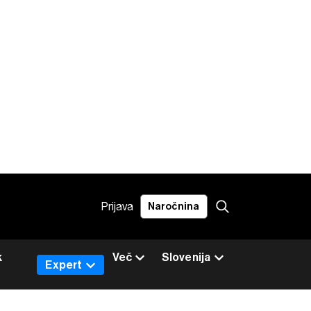
Prijava
Naročnina
k
Več
Slovenija
Expert