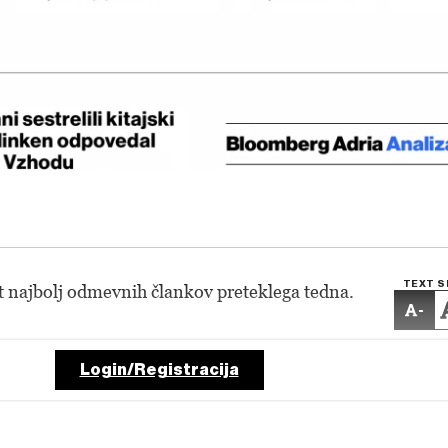
TEXT S
t najbolj odmevnih člankov preteklega tedna.
-
Login/Registracija