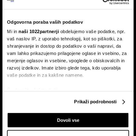
Nemčija voli: Zgodovinsko zmago
AfD in potop Merza lahko prepreči le
'slovenski scenarij'
Odgovorna poraba vaših podatkov
Septembra v Saški-Anhalt, Berlinu in Mecklenburg-
Mi in
naši 1022partnerji
obdelujemo vaše podatke, npr.
Predpomorjanski deželne volitve, ki bodo podale oceno
Merzeve vlade.
vaš naslov IP, z uporabo tehnologij, kot so piškotki, za
shranjevanje in dostop do podatkov o vaši napravi, da
vam lahko prikazujemo prilagojene oglase in vsebino, za
merjenje oglasov in vsebine, vpoglede o obiskovalcih in
razvoj izdelkov. Imate izbiro glede tega, kdo uporablja
vaše podatke in za kakšne namene.
Če dovolite, želimo tudi:
Zbirati informacije o vaši geografski lokaciji, ki so
Ceuta maje Schengen;
Pred vmesnimi volitvami v ZDA:
Prikaži podrobnosti
lahko točni do nekaj metrov
avtoprevoznik Peter Pišek: Če
'Prej smo molili za dež, zdaj za
pride do motenj, lahko samo
geopolitiko'
Identificirati napravo z aktivnim preverjanjem
zapremo
Dovoli vse
lastnosti (odčitavanje prstnih odtisov)
Poglejte si še, kako se obdelujejo vaši osebni podatki in
nastavite svoje preference v
razdelku o podrobnostih
.