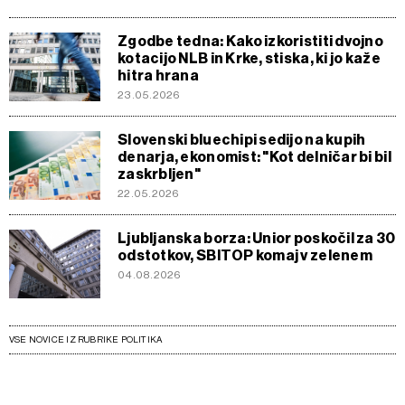
Zgodbe tedna: Kako izkoristiti dvojno
kotacijo NLB in Krke, stiska, ki jo kaže
hitra hrana
23.05.2026
Slovenski bluechipi sedijo na kupih
denarja, ekonomist: "Kot delničar bi bil
zaskrbljen"
22.05.2026
Ljubljanska borza: Unior poskočil za 30
odstotkov, SBITOP komaj v zelenem
04.08.2026
VSE NOVICE IZ RUBRIKE POLITIKA