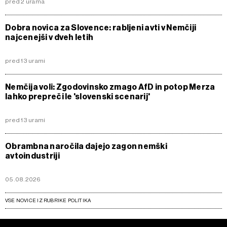
pred 2 urama
Dobra novica za Slovence: rabljeni avti v Nemčiji
najcenejši v dveh letih
pred 13 urami
Nemčija voli: Zgodovinsko zmago AfD in potop Merza
lahko prepreči le 'slovenski scenarij'
pred 13 urami
Obrambna naročila dajejo zagon nemški
avtoindustriji
05.08.2026
VSE NOVICE IZ RUBRIKE POLITIKA