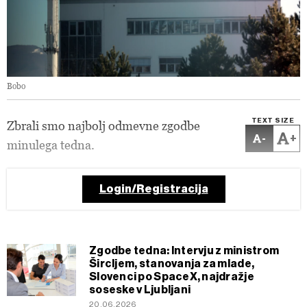
Bobo
TEXT SIZE
Zbrali smo najbolj odmevne zgodbe
-
+
minulega tedna.
Login/Registracija
Zgodbe tedna: Intervju z ministrom
Šircljem, stanovanja za mlade,
Slovenci po SpaceX, najdražje
soseske v Ljubljani
20.06.2026