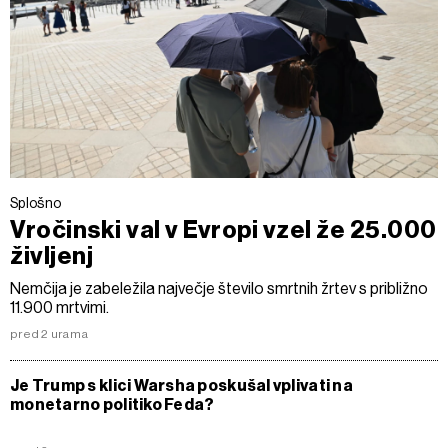
Splošno
Vročinski val v Evropi vzel že 25.000
življenj
Nemčija je zabeležila največje število smrtnih žrtev s približno
11.900 mrtvimi.
pred 2 urama
Je Trump s klici Warsha poskušal vplivati na
monetarno politiko Feda?