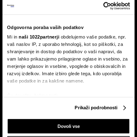
Ceuta maje Schengen;
avtoprevoznik Peter Pišek: Če pride
do motenj, lahko samo zapremo
Odgovorna poraba vaših podatkov
Danes krizni sestanek EU, Italija za izključitev Španije,
Mi in
naši 1022partnerji
obdelujemo vaše podatke, npr.
Francija krepi nadzor, Avstrija razmišlja o mejnih zaporah.
vaš naslov IP, z uporabo tehnologij, kot so piškotki, za
shranjevanje in dostop do podatkov o vaši napravi, da
vam lahko prikazujemo prilagojene oglase in vsebino, za
merjenje oglasov in vsebine, vpoglede o obiskovalcih in
razvoj izdelkov. Imate izbiro glede tega, kdo uporablja
vaše podatke in za kakšne namene.
Če dovolite, želimo tudi:
Pred vmesnimi volitvami v ZDA:
Zelenski napada Putina tam,
Zbirati informacije o vaši geografski lokaciji, ki so
'Prej smo molili za dež, zdaj za
kjer ga najbolj boli
Prikaži podrobnosti
geopolitiko'
lahko točni do nekaj metrov
Identificirati napravo z aktivnim preverjanjem
Dovoli vse
lastnosti (odčitavanje prstnih odtisov)
Poglejte si še, kako se obdelujejo vaši osebni podatki in