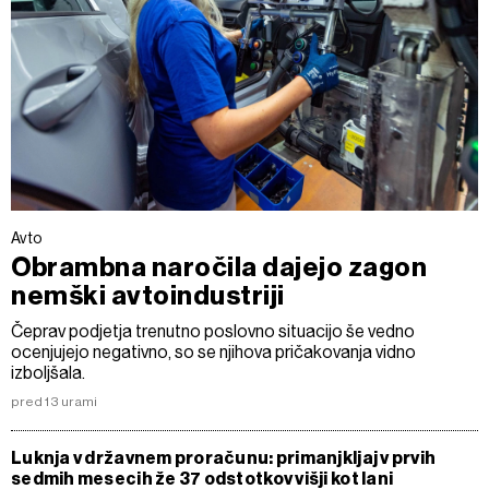
Avto
Obrambna naročila dajejo zagon
nemški avtoindustriji
Čeprav podjetja trenutno poslovno situacijo še vedno
ocenjujejo negativno, so se njihova pričakovanja vidno
izboljšala.
pred 13 urami
Luknja v državnem proračunu: primanjkljaj v prvih
sedmih mesecih že 37 odstotkov višji kot lani