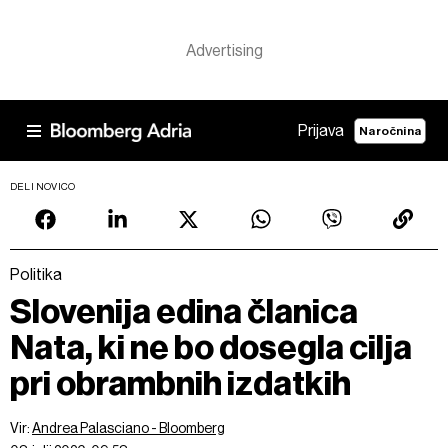
Prijava
Naročnina
DELI NOVICO
Politika
Slovenija edina članica
Nata, ki ne bo dosegla cilja
pri obrambnih izdatkih
Vir:
Andrea Palasciano - Bloomberg