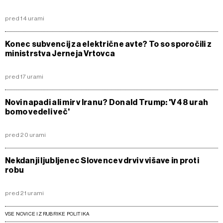
pred 14 urami
Konec subvencij za električne avte? To so sporočili z
ministrstva Jerneja Vrtovca
pred 17 urami
Novi napadi ali mir v Iranu? Donald Trump: 'V 48 urah
bomo vedeli več'
pred 20 urami
Nekdanji ljubljenec Slovencev drvi v višave in proti
robu
pred 21 urami
VSE NOVICE IZ RUBRIKE POLITIKA