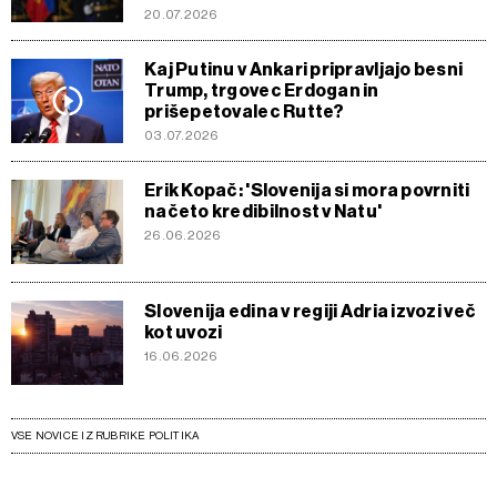
20.07.2026
Kaj Putinu v Ankari pripravljajo besni
Trump, trgovec Erdogan in
prišepetovalec Rutte?
03.07.2026
Erik Kopač: 'Slovenija si mora povrniti
načeto kredibilnost v Natu'
26.06.2026
Slovenija edina v regiji Adria izvozi več
kot uvozi
16.06.2026
VSE NOVICE IZ RUBRIKE POLITIKA