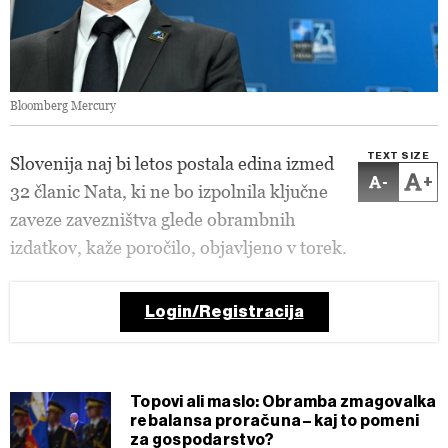
Bloomberg Mercury
TEXT SIZE
Slovenija naj bi letos postala edina izmed
-
+
32 članic Nata, ki ne bo izpolnila ključne
zaveze zavezništva glede obrambnih
izdatkov, kaže poročilo, objavljeno v torek.
Login/Registracija
Topovi ali maslo: Obramba zmagovalka
rebalansa proračuna – kaj to pomeni
za gospodarstvo?