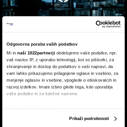
Odgovorna poraba vaših podatkov
Top 5 novic za začetek dneva: nov
Mi in
naši 1022partnerji
obdelujemo vaše podatke, npr.
val kibernetskih napadov na Wall
vaš naslov IP, z uporabo tehnologij, kot so piškotki, za
Streetu
shranjevanje in dostop do podatkov o vaši napravi, da
To so najpomembnejše poslovne novice za začetek dneva.
vam lahko prikazujemo prilagojene oglase in vsebino, za
merjenje oglasov in vsebine, vpoglede o obiskovalcih in
razvoj izdelkov. Imate izbiro glede tega, kdo uporablja
vaše podatke in za kakšne namene.
Če dovolite, želimo tudi:
Zbirati informacije o vaši geografski lokaciji, ki so
Prikaži podrobnosti
lahko točni do nekaj metrov