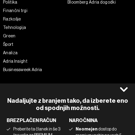
Politika
Bloomberg Adria dogodki
Finančni trgi
Razkošje
Tehnologija
Green
Šport
Analiza
Adria Insight
Businessweek Adria
Spremljajte nas
Splošni pogoji
Politika zasebnosti
Facebook
Nadaljujte z branjem tako, da izberete eno
Piškotki
Instagram
od spodnjih možnosti.
Impresum
Twitter
BREZPLAČEN RAČUN
NAROČNINA
Marketing
Linkedin
Preberite ta članek in še 3
Neomejen
dostop do
Uporaba umetne inteligence
Tiktok