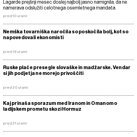
Lagarde prejšnji mesec doslej najbolj jasno namignila, da ne
namerava odslužiti celotnega osemletnega mandata.
pred 10 urami
Nemška tovarniška naročila so poskočila bolj, kot so
napovedovali ekonomisti
pred 19 urami
Ruske plače presegle slovaške in madžarske. Vendar
si jih podjetja ne morejo privoščiti
pred 20 urami
Kaj prinaša sporazum med Iranom in Omanom o
ladijskem prometu skozi Hormuz
pred 21 urami