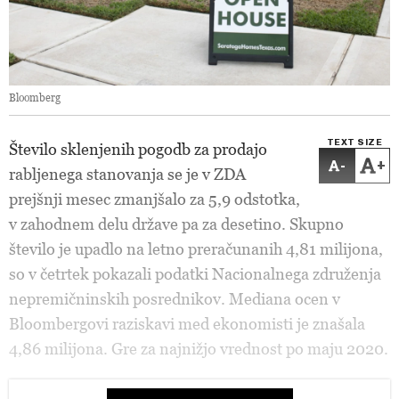
Bloomberg
TEXT SIZE
Število sklenjenih pogodb za prodajo
-
+
rabljenega stanovanja se je v ZDA
prejšnji mesec zmanjšalo za 5,9 odstotka,
v zahodnem delu države pa za desetino. Skupno
število je upadlo na letno preračunanih 4,81 milijona,
so v četrtek pokazali podatki Nacionalnega združenja
nepremičninskih posrednikov. Mediana ocen v
Bloombergovi raziskavi med ekonomisti je znašala
4,86 milijona. Gre za najnižjo vrednost po maju 2020.