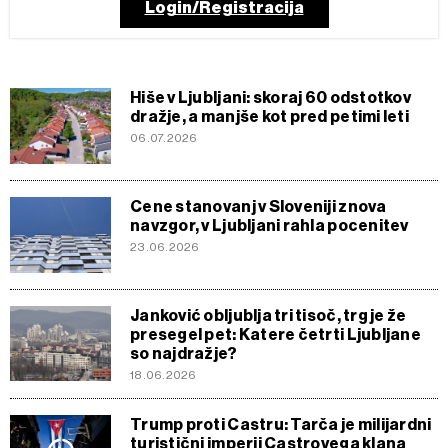
Login/Registracija
Hiše v Ljubljani: skoraj 60 odstotkov
dražje, a manjše kot pred petimi leti
06.07.2026
Cene stanovanj v Sloveniji znova
navzgor, v Ljubljani rahla pocenitev
23.06.2026
Janković obljublja tri tisoč, trg je že
presegel pet: Katere četrti Ljubljane
so najdražje?
18.06.2026
Trump proti Castru: Tarča je milijardni
turistični imperij Castrovega klana