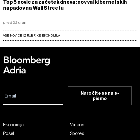
Top 5 novic za začetek dneva: nov val kibernetskih
napadov na Wall Streetu
pred 22 urami
VSE NOVICE IZ RUBRIKE EKONOMIJA
Naročite se na e-
pismo
Ekonomija
Videos
Posel
Spored