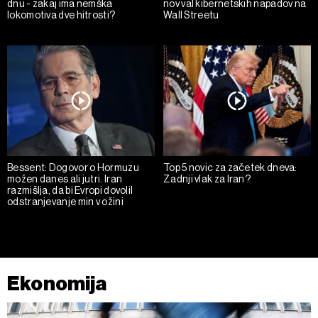
dnu - zakaj ima nemška
nov val kibernetskih napadov na
lokomotiva dve hitrosti?
Wall Streetu
Bessent: Dogovor o Hormuzu
Top 5 novic za začetek dneva:
možen danes ali jutri. Iran
Zadnji vlak za Iran?
razmišlja, da bi Evropi dovolil
odstranjevanje min v ožini
Ekonomija