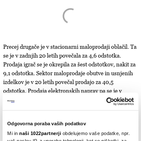
Precej drugače je v stacionarni maloprodaji oblačil. Ta
se je v zadnjih 20 letih povečala za 4,6 odstotka.
Prodaja igrač se je okrepila za šest odstotkov, nakit za
9,1 odstotka. Sektor maloprodaje obutve in usnjenih
izdelkov je v 20 letih povečal prodajo za 40,5
odstotka. Prodaja elektronskih naprav pa se je v
zadnjih 20 letih povečala za kar 175,7 odstotka.
MALOPRODAJA
TRGOVINE
TRGOVSKA SREDIŠČA
Odgovorna poraba vaših podatkov
TRGOVSKE VERIGE
Mi in
naši 1022partnerji
obdelujemo vaše podatke, npr.
vaš naslov IP, z uporabo tehnologij, kot so piškotki, za