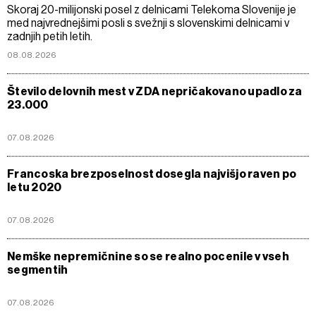
Skoraj 20-milijonski posel z delnicami Telekoma Slovenije je
med najvrednejšimi posli s svežnji s slovenskimi delnicami v
zadnjih petih letih.
08.08.2026
Število delovnih mest v ZDA nepričakovano upadlo za
23.000
07.08.2026
Francoska brezposelnost dosegla najvišjo raven po
letu 2020
07.08.2026
Nemške nepremičnine so se realno pocenile v vseh
segmentih
07.08.2026