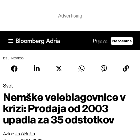
Prijava
Naročnina
DELI NOVICO
Svet
Nemške veleblagovnice v
krizi: Prodaja od 2003
upadla za 35 odstotkov
Avtor:
Uroš Božin