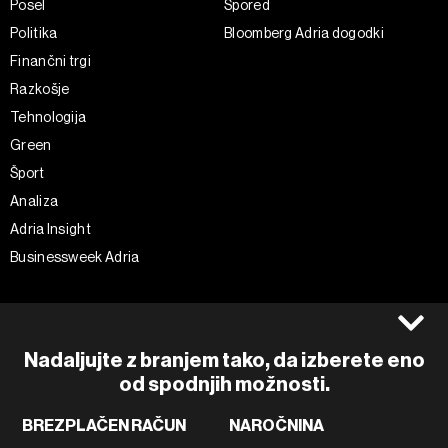
Posel
Spored
Politika
Bloomberg Adria dogodki
Finančni trgi
Razkošje
Tehnologija
Green
Šport
Analiza
Adria Insight
Businessweek Adria
Spremljajte nas
Splošni pogoji
Politika zasebnosti
Facebook
Nadaljujte z branjem tako, da izberete eno
Piškotki
Instagram
od spodnjih možnosti.
Impresum
Twitter
BREZPLAČEN RAČUN
NAROČNINA
Marketing
Linkedin