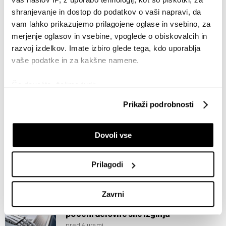
shranjevanje in dostop do podatkov o vaši napravi, da
vam lahko prikazujemo prilagojene oglase in vsebino, za
merjenje oglasov in vsebine, vpoglede o obiskovalcih in
Meški pakt: Turčiji, Savdski Arabiji in
razvoj izdelkov. Imate izbiro glede tega, kdo uporablja
Pakistanu bi se lahko pridružil še Egipt
vaše podatke in za kakšne namene.
pred 56 minutami
Če dovolite, želimo tudi:
Najboljša protiutež umetni
Zbirati informacije o vaši geografski lokaciji, ki so
inteligenci? Podjetja za odpadke
Prikaži podrobnosti
lahko točni do nekaj metrov
pred 56 minutami
Identificirati napravo z aktivnim preverjanjem
Dovoli vse
lastnosti (odčitavanje prstnih odtisov)
Chartreuse, več kot 400 let star
Poglejte si še, kako se obdelujejo vaši osebni podatki in
meniški liker, je postal nov simbol
nastavite svoje preference v
razdelku o podrobnostih
.
Prilagodi
prestiža in redkosti
Lahko spremenite ali odstranite vaše dovoljenje kadarkoli
pred 1 uro
iz Izjave o piškotkih.
Zavrni
IT-ousourcing v regiji – prednost
Skupni upravljavci obdelave so HD-WIN ARENA SPORT
poceni delovne sile izginja
d.o.o. in
Partnerji
. Več o podatkih, ki jih obdelujemo, in o
pred 4 urami