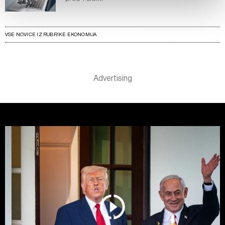
vaših pravicah glede teh podatkov najdete v naši
Politiki
zasebnosti
, o piškotkih in drugih podobnih tehnologijah
pa v
Politiki piškotkov
.
VSE NOVICE IZ RUBRIKE EKONOMIJA
Piškotke lahko kadar koli ponovno prilagodite tako, da
kliknete možnost »Prikaži podrobnosti«. Privolitev lahko
kadar koli prekličete brez kakršnih koli posledic.