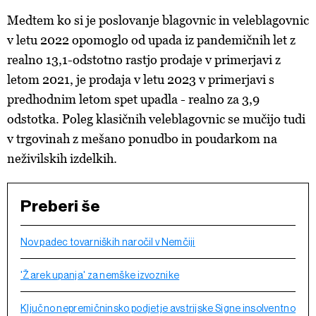
Medtem ko si je poslovanje blagovnic in veleblagovnic
v letu 2022 opomoglo od upada iz pandemičnih let z
realno 13,1-odstotno rastjo prodaje v primerjavi z
letom 2021, je prodaja v letu 2023 v primerjavi s
predhodnim letom spet upadla - realno za 3,9
odstotka. Poleg klasičnih veleblagovnic se mučijo tudi
v trgovinah z mešano ponudbo in poudarkom na
neživilskih izdelkih.
Preberi še
Nov padec tovarniških naročil v Nemčiji
'Žarek upanja' za nemške izvoznike
Ključno nepremičninsko podjetje avstrijske Signe insolventno