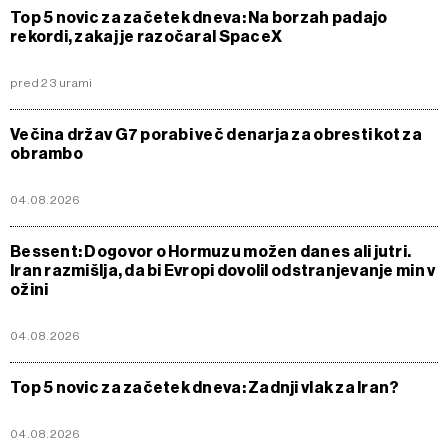
Top 5 novic za začetek dneva: Na borzah padajo
rekordi, zakaj je razočaral SpaceX
pred 23 urami
Večina držav G7 porabi več denarja za obresti kot za
obrambo
04.08.2026
Bessent: Dogovor o Hormuzu možen danes ali jutri.
Iran razmišlja, da bi Evropi dovolil odstranjevanje min v
ožini
04.08.2026
Top 5 novic za začetek dneva: Zadnji vlak za Iran?
04.08.2026