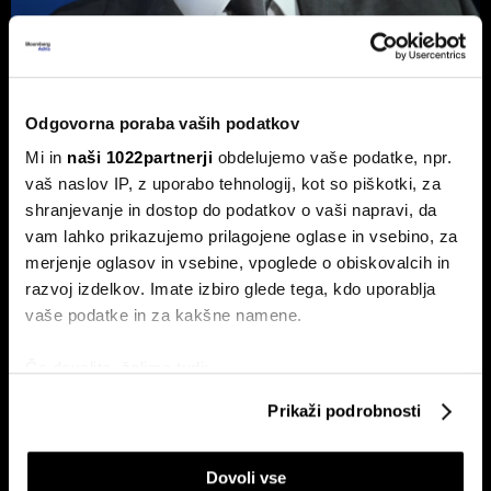
Bessent: Dogovor o Hormuzu možen
danes ali jutri. Iran razmišlja, da bi
Odgovorna poraba vaših podatkov
Evropi dovolil odstranjevanje min v
Mi in
naši 1022partnerji
obdelujemo vaše podatke, npr.
ožini
vaš naslov IP, z uporabo tehnologij, kot so piškotki, za
Katar in Bessent naznanjata napredek pri kratkoročnem
shranjevanje in dostop do podatkov o vaši napravi, da
dogovoru med ZDA in Iranom.
vam lahko prikazujemo prilagojene oglase in vsebino, za
merjenje oglasov in vsebine, vpoglede o obiskovalcih in
razvoj izdelkov. Imate izbiro glede tega, kdo uporablja
vaše podatke in za kakšne namene.
Če dovolite, želimo tudi:
Zbirati informacije o vaši geografski lokaciji, ki so
Prikaži podrobnosti
lahko točni do nekaj metrov
Identificirati napravo z aktivnim preverjanjem
Top 5 novic za začetek dneva:
Zakaj kitajski AI-šok ne bo rešil
Zadnji vlak za Iran?
Kitajske, bo pa počil borzni balon
Dovoli vse
lastnosti (odčitavanje prstnih odtisov)
v ZDA