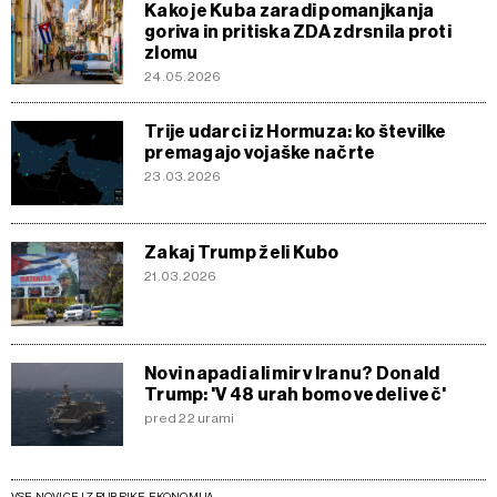
Kako je Kuba zaradi pomanjkanja
goriva in pritiska ZDA zdrsnila proti
zlomu
24.05.2026
Trije udarci iz Hormuza: ko številke
premagajo vojaške načrte
23.03.2026
Zakaj Trump želi Kubo
21.03.2026
Novi napadi ali mir v Iranu? Donald
Trump: 'V 48 urah bomo vedeli več'
pred 22 urami
VSE NOVICE IZ RUBRIKE EKONOMIJA