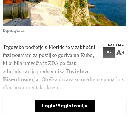
Depositphotos
TEXT SIZE
Trgovsko podjetje s Floride je v zaključni
-
+
fazi pogajanj za pošiljko goriva na Kubo,
ki bi bila največja iz ZDA po času
administracije predsednika
Dwighta
Eisenhowerja
. Otoška država se medtem spopada z
akutno energetsko krizo.
Login/Registracija