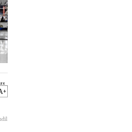
IZE
+
udil