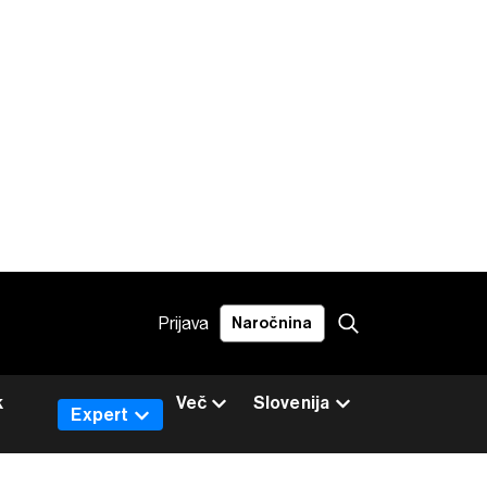
Prijava
Naročnina
k
Več
Slovenija
Expert