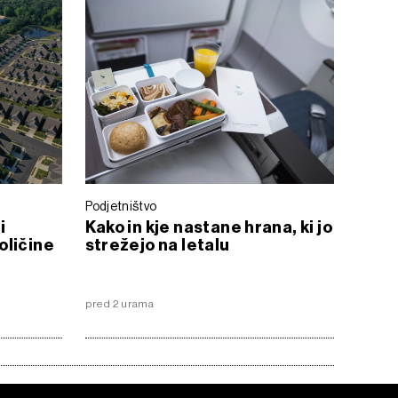
Podjetništvo
i
Kako in kje nastane hrana, ki jo
oličine
strežejo na letalu
pred 2 urama