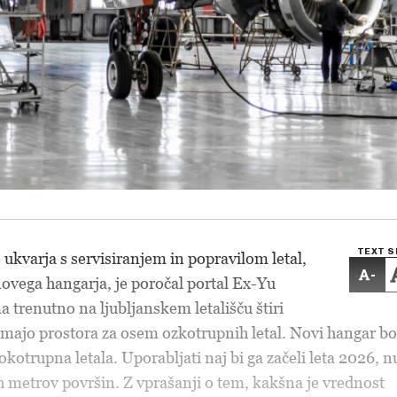
TEXT S
 ukvarja s servisiranjem in popravilom letal,
-
novega hangarja, je poročal portal Ex-Yu
a trenutno na ljubljanskem letališču štiri
 imajo prostora za osem ozkotrupnih letal. Novi hangar bo
okotrupna letala. Uporabljati naj bi ga začeli leta 2026, n
 metrov površin. Z vprašanji o tem, kakšna je vrednost