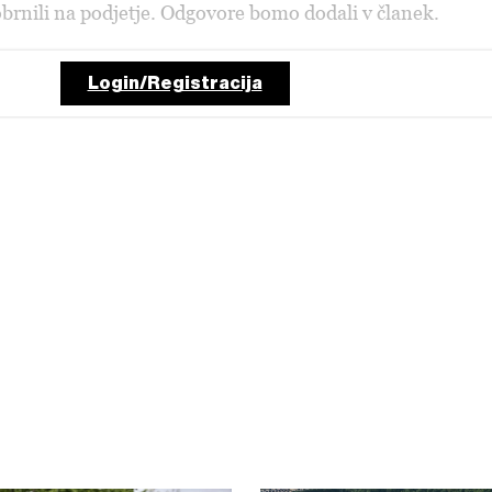
 obrnili na podjetje. Odgovore bomo dodali v članek.
Login/Registracija