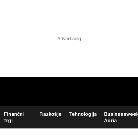
Finančni
Razkošje
Tehnologija
Businesswee
trgi
Adria