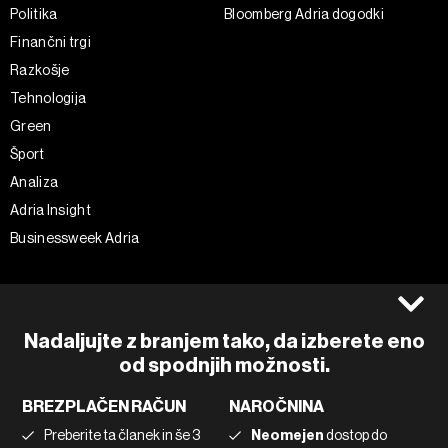
Politika
Bloomberg Adria dogodki
Finančni trgi
Razkošje
Tehnologija
Green
Šport
Analiza
Adria Insight
Businessweek Adria
Spremljajte nas
Splošni pogoji
Politika zasebnosti
Facebook
Nadaljujte z branjem tako, da izberete eno
Piškotki
Instagram
od spodnjih možnosti.
Impresum
Twitter
BREZPLAČEN RAČUN
NAROČNINA
Marketing
Linkedin
Preberite ta članek in še 3
Neomejen
dostop do
Uporaba umetne inteligence
Tiktok