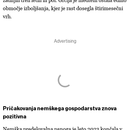
zadnjih treh letih in pol. Grčija je medtem ostala edino
območje izboljšanja, kjer je rast dosegla štirimesečni
vrh.
Pričakovanja nemškega gospodarstva znova
pozitivna
Nemška predelovalna panoga je leto 2023 končala v