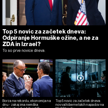
Top 5 novic za začetek dneva:
Odpiranje Hormuške ožine, a ne za
ZDA in Izrael?
To so prve novice dneva.
Borza na rekordu, ekonomija na
Top 5 novic za začetek dneva:
dnu - zakaj ima nemška
nov val kibernetskih napadov na