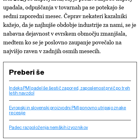
upadala, odpuščanja v tovarnah pa se potekajo še
sedmi zaporedni mesec. Čeprav nekateri kazalniki
kažejo, da je najhujše obdobje industrije za nami, se je
nabavna dejavnost v evrskem območju zmanjšala,
medtem ko se je poslovno zaupanje povečalo na
najvišjo raven v zadnjih osmih mesecih.
Preberi še
Indeks PMI padel še šestič zapored, zaposlenost prvič po treh
letih navzdol
Evropski in slovenski proizvodni PMI ponovno utripajo znake
recesije
Padec razpoloženja nemških izvoznikov