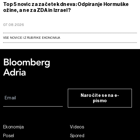
Top 5 novic za začetek dneva: Odpiranje Hormuške
ožine, a ne za ZDA in Izrael?
07.08.2026
VSE NOVICE IZ RUBRIKE EKONOMIJA
Naročite se na e-
pismo
Ekonomija
Videos
Posel
Spored