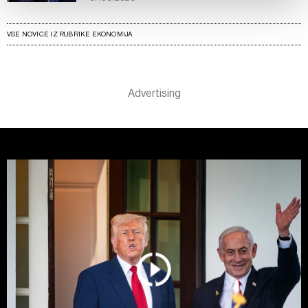
vaših pravicah glede teh podatkov najdete v naši
Politiki
zasebnosti
, o piškotkih in drugih podobnih tehnologijah
VSE NOVICE IZ RUBRIKE EKONOMIJA
pa v
Politiki piškotkov
.
Piškotke lahko kadar koli ponovno prilagodite tako, da
kliknete možnost »Prikaži podrobnosti«. Privolitev lahko
kadar koli prekličete brez kakršnih koli posledic.