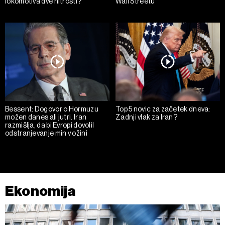
lokomotiva dve hitrosti?
Wall Streetu
Bessent: Dogovor o Hormuzu
Top 5 novic za začetek dneva:
možen danes ali jutri. Iran
Zadnji vlak za Iran?
razmišlja, da bi Evropi dovolil
odstranjevanje min v ožini
Ekonomija