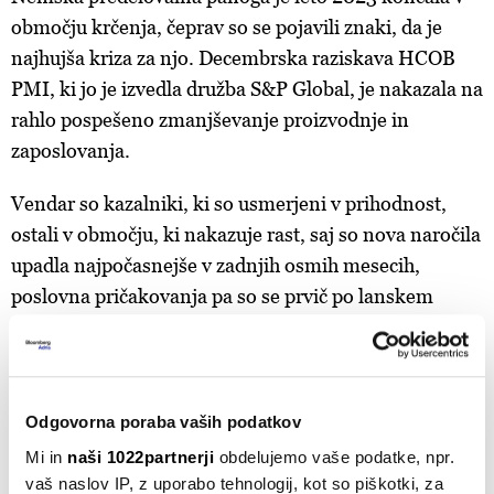
območju krčenja, čeprav so se pojavili znaki, da je
najhujša kriza za njo. Decembrska raziskava HCOB
PMI, ki jo je izvedla družba S&P Global, je nakazala na
rahlo pospešeno zmanjševanje proizvodnje in
zaposlovanja.
Vendar so kazalniki, ki so usmerjeni v prihodnost,
ostali v območju, ki nakazuje rast, saj so nova naročila
upadla najpočasnejše v zadnjih osmih mesecih,
poslovna pričakovanja pa so se prvič po lanskem
aprilu spremenila v pozitivna.
NEMČIJA
SLOVENIJA
PROIZVODNJA
EVROOBMOČJE
INDEKS PMI
PMI INDEKS
Odgovorna poraba vaših podatkov
Mi in
naši 1022partnerji
obdelujemo vaše podatke, npr.
vaš naslov IP, z uporabo tehnologij, kot so piškotki, za