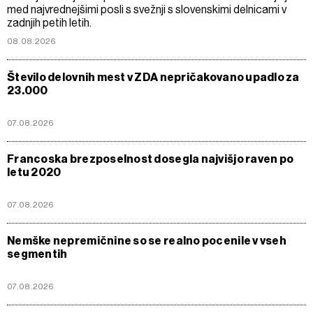
med najvrednejšimi posli s svežnji s slovenskimi delnicami v
zadnjih petih letih.
08.08.2026
Število delovnih mest v ZDA nepričakovano upadlo za
23.000
07.08.2026
Francoska brezposelnost dosegla najvišjo raven po
letu 2020
07.08.2026
Nemške nepremičnine so se realno pocenile v vseh
segmentih
07.08.2026