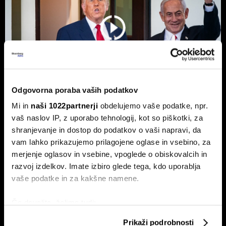
Odgovorna poraba vaših podatkov
Mi in
naši 1022partnerji
obdelujemo vaše podatke, npr.
vaš naslov IP, z uporabo tehnologij, kot so piškotki, za
Top 5 novic za začetek dneva:
shranjevanje in dostop do podatkov o vaši napravi, da
Odpiranje Hormuške ožine, a ne za
vam lahko prikazujemo prilagojene oglase in vsebino, za
ZDA in Izrael?
merjenje oglasov in vsebine, vpoglede o obiskovalcih in
To so prve novice dneva.
razvoj izdelkov. Imate izbiro glede tega, kdo uporablja
vaše podatke in za kakšne namene.
Če dovolite, želimo tudi:
Zbirati informacije o vaši geografski lokaciji, ki so
Prikaži podrobnosti