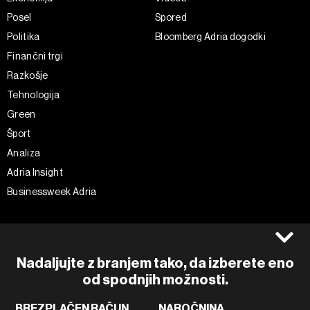
Posel
Spored
Politika
Bloomberg Adria dogodki
Finančni trgi
Razkošje
Tehnologija
Green
Šport
Analiza
Adria Insight
Businessweek Adria
Spremljajte nas
Splošni pogoji
Politika zasebnosti
Facebook
Nadaljujte z branjem tako, da izberete eno
Piškotki
Instagram
od spodnjih možnosti.
Impresum
Twitter
BREZPLAČEN RAČUN
NAROČNINA