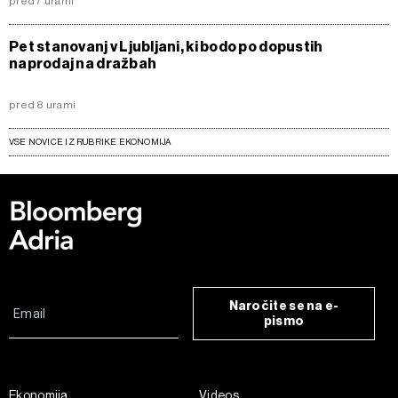
pred 7 urami
Pet stanovanj v Ljubljani, ki bodo po dopustih
naprodaj na dražbah
pred 8 urami
VSE NOVICE IZ RUBRIKE EKONOMIJA
Naročite se na e-
pismo
Ekonomija
Videos