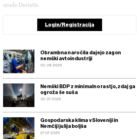
urada Destatis.
Login/Registracija
Obrambna naročila dajejo zagon
nemški avtoindustriji
05.08.2026
Nemški BDP z minimalno rastjo, zdaj ga
ogroža še suša
30.07.2026
Gospodarska klima v Sloveniji in
Nemčiji julija boljša
27.07.2026