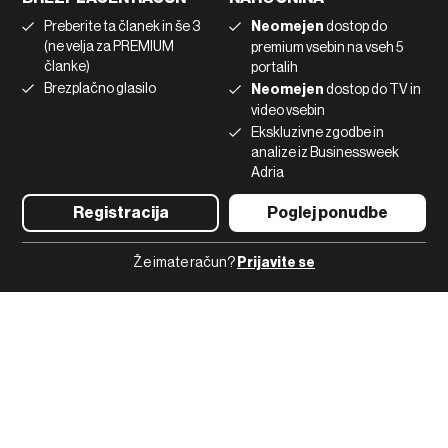
Marketing
Linkedin
Preberite ta članek in še 3
Neomejen
dostop do
Uporaba umetne inteligence
Tiktok
(ne velja za PREMIUM
premium vsebin na vseh 5
članke)
portalih
Brezplačno glasilo
Neomejen
dostop do TV in
©2022 - 2026 Bloomberg L.P. All Rights Reserved. BLOOMBERG and
video vsebin
the BLOOMBERG logo are registered trademarks and service marks of
Ekskluzivne zgodbe in
Bloomberg Finance L.P. or its subsidiaries, displayed with permission
Bloomberg Adria is a Mtel Swiss SA Property
analize iz Businessweek
News CMS by Cubes
Adria
Registracija
Poglej ponudbe
Že imate račun?
Prijavite se