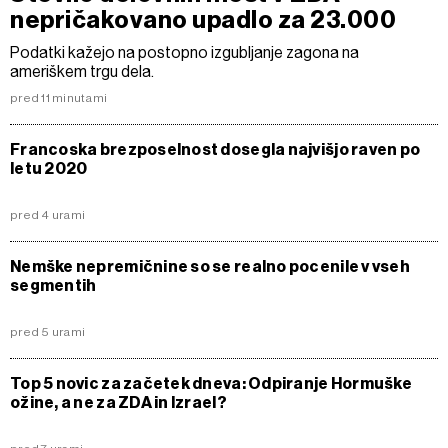
nepričakovano upadlo za 23.000
Podatki kažejo na postopno izgubljanje zagona na
ameriškem trgu dela.
pred 11 minutami
Francoska brezposelnost dosegla najvišjo raven po
letu 2020
pred 4 urami
Nemške nepremičnine so se realno pocenile v vseh
segmentih
pred 5 urami
Top 5 novic za začetek dneva: Odpiranje Hormuške
ožine, a ne za ZDA in Izrael?