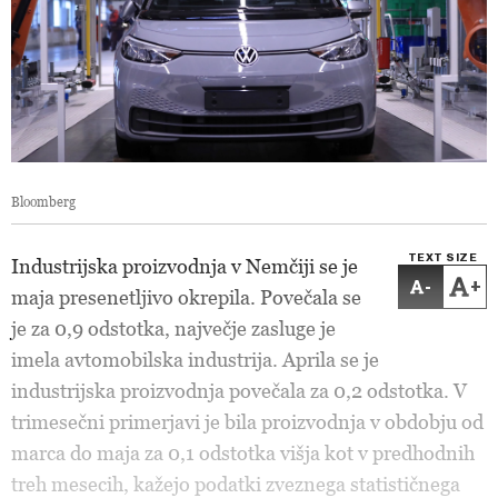
Bloomberg
TEXT SIZE
Industrijska proizvodnja v Nemčiji se je
-
+
maja presenetljivo okrepila. Povečala se
je za 0,9 odstotka, največje zasluge je
imela avtomobilska industrija. Aprila se je
industrijska proizvodnja povečala za 0,2 odstotka. V
trimesečni primerjavi je bila proizvodnja v obdobju od
marca do maja za 0,1 odstotka višja kot v predhodnih
treh mesecih, kažejo podatki zveznega statističnega