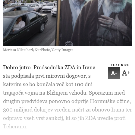
Morteza Nikoubazl/NurPhoto/Getty Images
TEXT SIZE
Dobro jutro. Predsednika ZDA in Irana
-
+
sta podpisala prvi mirovni dogovor, s
katerim se bo končala več kot 100 dni
trajajoča vojna na Bližnjem vzhodu. Sporazum med
drugim predvideva ponovno odprtje Hormuške ožine,
300 milijard dolarjev vreden načrt za obnovo Irana ter
odpravo vseh vrst sankcij, ki so jih ZDA uvedle proti
Teheranu.