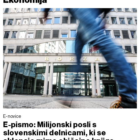
E-novice
E-pismo: Milijonski posli s
slovenskimi delnicami, ki se