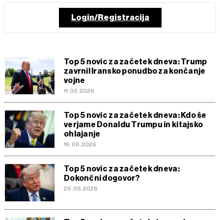
Login/Registracija
Top 5 novic za začetek dneva: Trump
zavrnil Iransko ponudbo za končanje
vojne
11.05.2026
Top 5 novic za začetek dneva: Kdo še
verjame Donaldu Trumpu in kitajsko
ohlajanje
16.06.2026
Top 5 novic za začetek dneva:
Dokončni dogovor?
25.05.2026