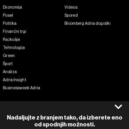
Ekonomija
Videos
Posel
Spored
Politika
Bloomberg Adria dogodki
Finančni trgi
Razkošje
Tehnologija
Green
Šport
Analiza
Adria Insight
Businessweek Adria
Spremljajte nas
Splošni pogoji
Politika zasebnosti
Facebook
Nadaljujte z branjem tako, da izberete eno
Piškotki
Instagram
od spodnjih možnosti.
Impresum
Twitter