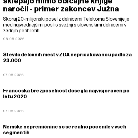
sklepajo mimo običajne knjige
naročil - primer zakoncev Južna
Skoraj 20-milijonski posel z delnicami Telekoma Slovenije je
med najvrednejšimi posli s svežnji s slovenskimi delnicami v
zadnjih petih letih.
08.08.2026
Število delovnih mest v ZDA nepričakovano upadlo za
23.000
07.08.2026
Francoska brezposelnost dosegla najvišjo raven po
letu 2020
07.08.2026
Nemške nepremičnine so se realno pocenile v vseh
segmentih