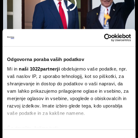
Top 5 novic za začetek dneva:
Odgovorna poraba vaših podatkov
Odpiranje Hormuške ožine, a ne za
Mi in
naši 1022partnerji
obdelujemo vaše podatke, npr.
ZDA in Izrael?
vaš naslov IP, z uporabo tehnologij, kot so piškotki, za
shranjevanje in dostop do podatkov o vaši napravi, da
To so prve novice dneva.
vam lahko prikazujemo prilagojene oglase in vsebino, za
merjenje oglasov in vsebine, vpoglede o obiskovalcih in
razvoj izdelkov. Imate izbiro glede tega, kdo uporablja
vaše podatke in za kakšne namene.
Če dovolite, želimo tudi:
Zbirati informacije o vaši geografski lokaciji, ki so