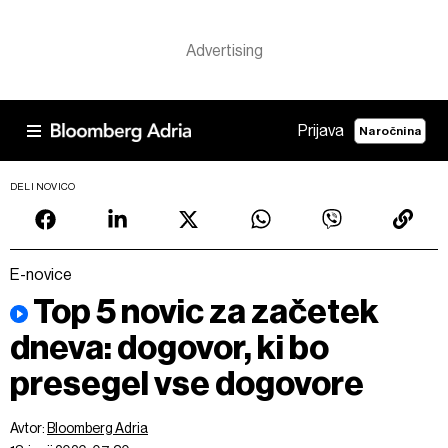
Prijava
Naročnina
DELI NOVICO
E-novice
Top 5 novic za začetek
dneva: dogovor, ki bo
presegel vse dogovore
Avtor:
Bloomberg Adria