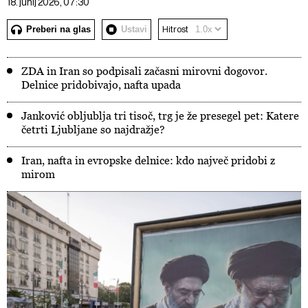
18. junij 2026, 07:30
Preberi na glas
Ustavi
Hitrost
ZDA in Iran so podpisali začasni mirovni dogovor.
Delnice pridobivajo, nafta upada
Janković obljublja tri tisoč, trg je že presegel pet: Katere
četrti Ljubljane so najdražje?
Iran, nafta in evropske delnice: kdo največ pridobi z
mirom