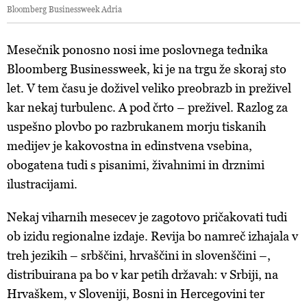
Bloomberg Businessweek Adria
Mesečnik ponosno nosi ime poslovnega tednika
Bloomberg Businessweek, ki je na trgu že skoraj sto
let. V tem času je doživel veliko preobrazb in preživel
kar nekaj turbulenc. A pod črto – preživel. Razlog za
uspešno plovbo po razbrukanem morju tiskanih
medijev je kakovostna in edinstvena vsebina,
obogatena tudi s pisanimi, živahnimi in drznimi
ilustracijami.
Nekaj viharnih mesecev je zagotovo pričakovati tudi
ob izidu regionalne izdaje. Revija bo namreč izhajala v
treh jezikih – srbščini, hrvaščini in slovenščini –,
distribuirana pa bo v kar petih državah: v Srbiji, na
Hrvaškem, v Sloveniji, Bosni in Hercegovini ter