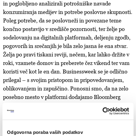
in poglobljeno analizirali potrošniške navade
konzumiranja medijev in potrebe poslovne skupnosti.
Poleg potrebe, da se poslovneži in povezane teme
končno postavijo v središče pozornosti, ter želje po
sodelovanju na digitalnih platformah, deljenju zgodb,
pogovorih in srečanjih je bila zelo jasna še ena stvar.
Želja po pravi tiskani reviji, nečem, kar lahko držite v
roki, vzamete domov in preberete čez vikend ter vam
koristi več kot le en dan. Businessweek se je odlično
prilegal – s svojim pristopom in pripovedovanjem,
oblikovanjem in zapuščino. Ponosni smo, da na zelo
posebno mesto v platformi dodajamo Bloomberg
Businessweek Adria," pravi
Rusmir Nefić
, član
upravnega odbora Bloomberg Adria.
Na revijo Bloomberg Businessweek
Odgovorna poraba vaših podatkov