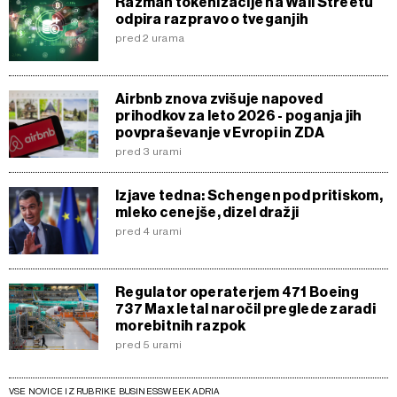
Razmah tokenizacije na Wall Streetu
odpira razpravo o tveganjih
pred 2 urama
Airbnb znova zvišuje napoved
prihodkov za leto 2026 - poganja jih
povpraševanje v Evropi in ZDA
pred 3 urami
Izjave tedna: Schengen pod pritiskom,
mleko cenejše, dizel dražji
pred 4 urami
Regulator operaterjem 471 Boeing
737 Max letal naročil preglede zaradi
morebitnih razpok
pred 5 urami
VSE NOVICE IZ RUBRIKE BUSINESSWEEK ADRIA