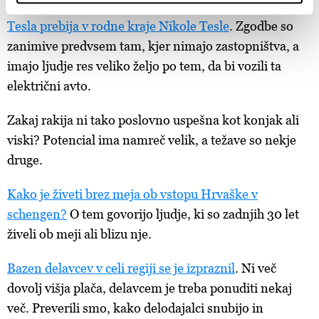
Z ekipo novinarjev smo preverili,
kako se ameriška
Skupni upravljavci obdelave so HD-WIN ARENA SPORT
Tesla prebija v rodne kraje Nikole Tesle
. Zgodbe so
d.o.o. in
Partnerji
. Več o podatkih, ki jih obdelujemo, in o
vaših pravicah glede teh podatkov najdete v naši
Politiki
zanimive predvsem tam, kjer nimajo zastopništva, a
zasebnosti
, o piškotkih in drugih podobnih tehnologijah
imajo ljudje res veliko željo po tem, da bi vozili ta
pa v
Politiki piškotkov
.
električni avto.
Piškotke lahko kadar koli ponovno prilagodite tako, da
kliknete možnost »Prikaži podrobnosti«. Privolitev lahko
Zakaj rakija ni tako poslovno uspešna kot konjak ali
kadar koli prekličete brez kakršnih koli posledic.
viski? Potencial ima namreč velik, a težave so nekje
druge.
Kako je živeti brez meja ob vstopu Hrvaške v
schengen?
O tem govorijo ljudje, ki so zadnjih 30 let
živeli ob meji ali blizu nje.
Bazen delavcev v celi regiji se je izpraznil
. Ni več
dovolj višja plača, delavcem je treba ponuditi nekaj
več. Preverili smo, kako delodajalci snubijo in