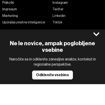
Piškotki
Instagram
Impresum
Twitter
Marketing
Linkedin
Uporaba umetne inteligence
Tiktok
©2022 - 2026 Bloomberg L.P. All Rights Reserved. BLOOMBERG and
Ne le novice, ampak poglobljene
the BLOOMBERG logo are registered trademarks and service marks of
Bloomberg Finance L.P. or its subsidiaries, displayed with permission
vsebine
Bloomberg Adria is a Mtel Swiss SA Property
News CMS by Cubes
Naročite se in odklenite zanesljive analize, kontekst in
regionalne perspektive.
Odklenite vsebino