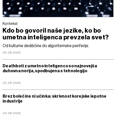
Kontekst
Kdo bo govoril naše jezike, ko bo
umetna inteligenca prevzela svet?
Od kulturne dediščine do algoritemske periferije.
06.08.2026
Deathboti z umetno inteligenco so najnovejša
duhovna norija, spodbujena s tehnologijo
05.08.2026
Brez bolečine ni učinka: skrivnost korejske lepotne
industrije
04.08.2026