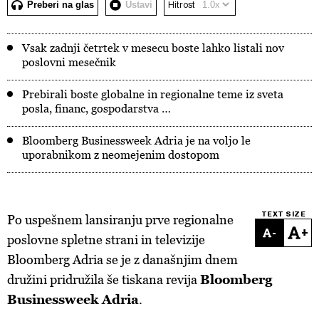
Preberi na glas
Ustavi
Hitrost
Vsak zadnji četrtek v mesecu boste lahko listali nov
poslovni mesečnik
Prebirali boste globalne in regionalne teme iz sveta
posla, financ, gospodarstva …
Bloomberg Businessweek Adria je na voljo le
uporabnikom z neomejenim dostopom
TEXT SIZE
Po uspešnem lansiranju prve regionalne
-
+
poslovne spletne strani in televizije
Bloomberg Adria se je z današnjim dnem
družini pridružila še tiskana revija
Bloomberg
Businessweek Adria
.