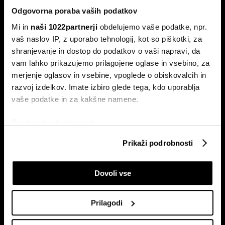
Odgovorna poraba vaših podatkov
Mi in
naši 1022partnerji
obdelujemo vaše podatke, npr.
vaš naslov IP, z uporabo tehnologij, kot so piškotki, za
shranjevanje in dostop do podatkov o vaši napravi, da
vam lahko prikazujemo prilagojene oglase in vsebino, za
Naročite se na e-
merjenje oglasov in vsebine, vpoglede o obiskovalcih in
pismo
razvoj izdelkov. Imate izbiro glede tega, kdo uporablja
vaše podatke in za kakšne namene.
Ekonomija
Videos
Če dovolite, želimo tudi:
Posel
Spored
Zbirati informacije o vaši geografski lokaciji, ki so
Prikaži podrobnosti
Politika
Bloomberg Adria dogodki
lahko točni do nekaj metrov
Finančni trgi
Identificirati napravo z aktivnim preverjanjem
Dovoli vse
lastnosti (odčitavanje prstnih odtisov)
Razkošje
Poglejte si še, kako se obdelujejo vaši osebni podatki in
Tehnologija
nastavite svoje preference v
razdelku o podrobnostih
.
Green
Prilagodi
Lahko spremenite ali odstranite vaše dovoljenje kadarkoli
Šport
iz Izjave o piškotkih.