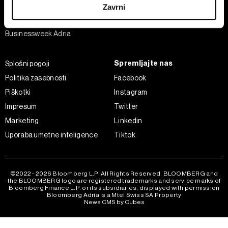
Analiza
Zavrni
Adria Insight
Skupni upravljavci obdelave so HD-WIN ARENA SPORT
Businessweek Adria
d.o.o. in
Partnerji
. Več o podatkih, ki jih obdelujemo, in o
vaših pravicah glede teh podatkov najdete v naši
Politiki
zasebnosti
, o piškotkih in drugih podobnih tehnologijah
Spremljajte nas
Splošni pogoji
pa v
Politiki piškotkov
.
Politika zasebnosti
Facebook
Piškotke lahko kadar koli ponovno prilagodite tako, da
Piškotki
Instagram
kliknete možnost »Prikaži podrobnosti«. Privolitev lahko
Impresum
Twitter
kadar koli prekličete brez kakršnih koli posledic.
Marketing
Linkedin
Uporaba umetne inteligence
Tiktok
©2022 - 2026 Bloomberg L.P. All Rights Reserved. BLOOMBERG and
the BLOOMBERG logo are registered trademarks and service marks of
Bloomberg Finance L.P. or its subsidiaries, displayed with permission
Bloomberg Adria is a Mtel Swiss SA Property
News CMS by Cubes