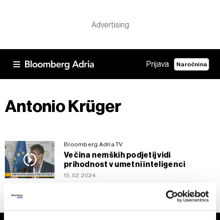
Prijava
Naročnina
Antonio Krüger
Bloomberg Adria TV
Večina nemških podjetij vidi
prihodnost v umetni inteligenci
15.02.2024