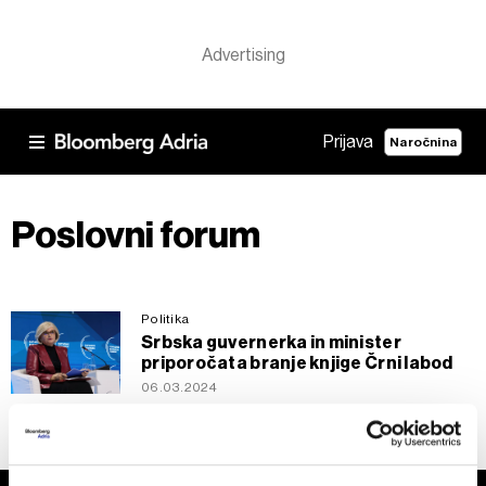
Prijava
Naročnina
Poslovni forum
Politika
Srbska guvernerka in minister
priporočata branje knjige Črni labod
06.03.2024