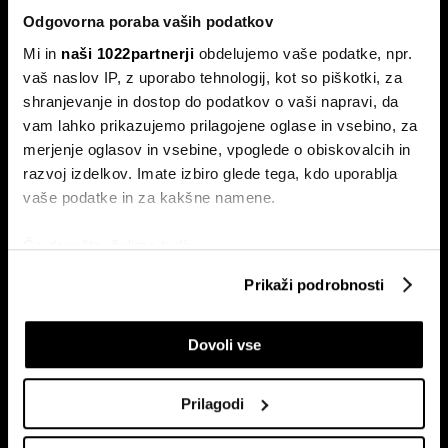
Odgovorna poraba vaših podatkov
Mi in
naši 1022partnerji
obdelujemo vaše podatke, npr.
vaš naslov IP, z uporabo tehnologij, kot so piškotki, za
shranjevanje in dostop do podatkov o vaši napravi, da
vam lahko prikazujemo prilagojene oglase in vsebino, za
Naročite se na e-
merjenje oglasov in vsebine, vpoglede o obiskovalcih in
pismo
razvoj izdelkov. Imate izbiro glede tega, kdo uporablja
vaše podatke in za kakšne namene.
Ekonomija
Videos
Če dovolite, želimo tudi:
Posel
Spored
Zbirati informacije o vaši geografski lokaciji, ki so
Prikaži podrobnosti
Politika
Bloomberg Adria dogodki
lahko točni do nekaj metrov
Finančni trgi
Identificirati napravo z aktivnim preverjanjem
Dovoli vse
lastnosti (odčitavanje prstnih odtisov)
Razkošje
Poglejte si še, kako se obdelujejo vaši osebni podatki in
Tehnologija
nastavite svoje preference v
razdelku o podrobnostih
.
Green
Prilagodi
Lahko spremenite ali odstranite vaše dovoljenje kadarkoli
Šport
iz Izjave o piškotkih.