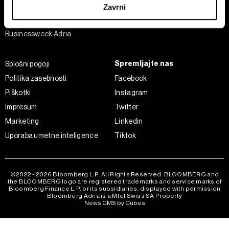
Analiza
Zavrni
Adria Insight
Skupni upravljavci obdelave so HD-WIN ARENA SPORT
Businessweek Adria
d.o.o. in
Partnerji
. Več o podatkih, ki jih obdelujemo, in o
vaših pravicah glede teh podatkov najdete v naši
Politiki
zasebnosti
, o piškotkih in drugih podobnih tehnologijah
Spremljajte nas
Splošni pogoji
pa v
Politiki piškotkov
.
Politika zasebnosti
Facebook
Piškotke lahko kadar koli ponovno prilagodite tako, da
Piškotki
Instagram
kliknete možnost »Prikaži podrobnosti«. Privolitev lahko
Impresum
Twitter
kadar koli prekličete brez kakršnih koli posledic.
Marketing
Linkedin
Uporaba umetne inteligence
Tiktok
©2022 - 2026 Bloomberg L.P. All Rights Reserved. BLOOMBERG and
the BLOOMBERG logo are registered trademarks and service marks of
Bloomberg Finance L.P. or its subsidiaries, displayed with permission
Bloomberg Adria is a Mtel Swiss SA Property
News CMS by Cubes