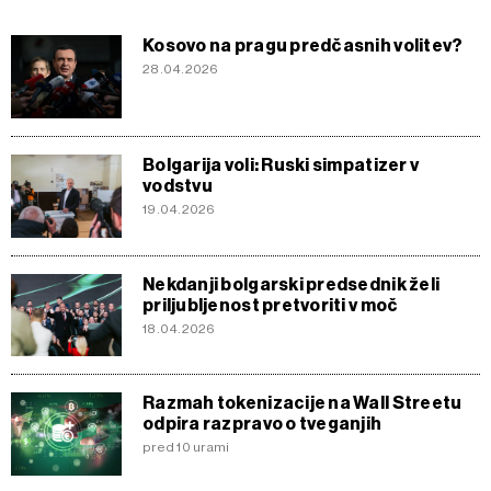
Kosovo na pragu predčasnih volitev?
28.04.2026
Bolgarija voli: Ruski simpatizer v
vodstvu
19.04.2026
Nekdanji bolgarski predsednik želi
priljubljenost pretvoriti v moč
18.04.2026
Razmah tokenizacije na Wall Streetu
odpira razpravo o tveganjih
pred 10 urami