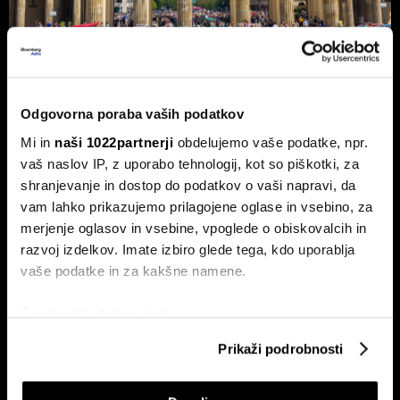
Nemčija voli: Zgodovinsko zmago
Odgovorna poraba vaših podatkov
AfD in potop Merza lahko prepreči le
Mi in
naši 1022partnerji
obdelujemo vaše podatke, npr.
'slovenski scenarij'
vaš naslov IP, z uporabo tehnologij, kot so piškotki, za
Septembra v Saški-Anhalt, Berlinu in Mecklenburg-
shranjevanje in dostop do podatkov o vaši napravi, da
Predpomorjanski deželne volitve, ki bodo podale oceno
Merzeve vlade.
vam lahko prikazujemo prilagojene oglase in vsebino, za
merjenje oglasov in vsebine, vpoglede o obiskovalcih in
razvoj izdelkov. Imate izbiro glede tega, kdo uporablja
vaše podatke in za kakšne namene.
Če dovolite, želimo tudi:
Zbirati informacije o vaši geografski lokaciji, ki so
Prikaži podrobnosti
lahko točni do nekaj metrov
Identificirati napravo z aktivnim preverjanjem
Ceuta maje Schengen;
Pred vmesnimi volitvami v ZDA: