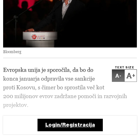
Bloomberg
TEXT SIZE
Evropska unija je sporočila, da bo do
-
+
konca januarja odpravila vse sankcije
proti Kosovu, s čimer bo sprostila več kot
200 milijonov evrov zadržane pomoči in razvojnih
projektov.
Login/Registracija