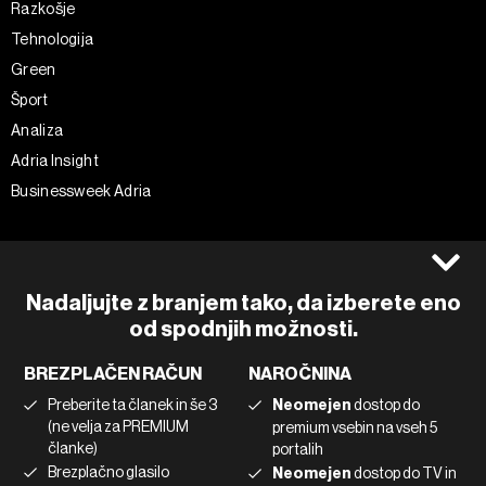
Razkošje
Tehnologija
Green
Šport
Analiza
Adria Insight
Businessweek Adria
Spremljajte nas
Splošni pogoji
Politika zasebnosti
Facebook
Nadaljujte z branjem tako, da izberete eno
Piškotki
Instagram
od spodnjih možnosti.
Impresum
Twitter
BREZPLAČEN RAČUN
NAROČNINA
Marketing
Linkedin
Preberite ta članek in še 3
Neomejen
dostop do
Uporaba umetne inteligence
Tiktok
(ne velja za PREMIUM
premium vsebin na vseh 5
članke)
portalih
Brezplačno glasilo
Neomejen
dostop do TV in