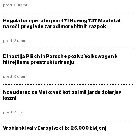
pred 12 urami
Regulator operaterjem 471 Boeing 737 Max letal
naročil preglede zaradi morebitnih razpok
pred 13 urami
Dinastija Piëch in Porsche poziva Volkswagen k
hitrejšemu prestrukturiranju
pred 15 urami
Nov udarec za Meto: več kot pol milijarde dolarjev
kazni
pred 17 urami
Vročinski val v Evropi vzel že 25.000 življenj