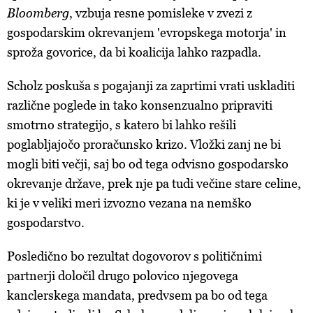
Bloomberg
, vzbuja resne pomisleke v zvezi z
gospodarskim okrevanjem 'evropskega motorja' in
sproža govorice, da bi koalicija lahko razpadla.
Scholz poskuša s pogajanji za zaprtimi vrati uskladiti
različne poglede in tako konsenzualno pripraviti
smotrno strategijo, s katero bi lahko rešili
poglabljajočo proračunsko krizo. Vložki zanj ne bi
mogli biti večji, saj bo od tega odvisno gospodarsko
okrevanje države, prek nje pa tudi večine stare celine,
ki je v veliki meri izvozno vezana na nemško
gospodarstvo.
Posledično bo rezultat dogovorov s političnimi
partnerji določil drugo polovico njegovega
kanclerskega mandata, predvsem pa bo od tega