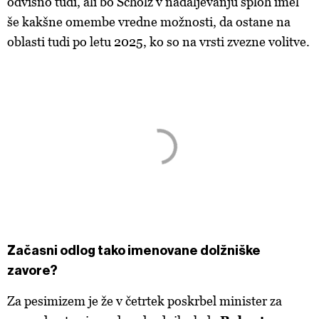
odvisno tudi, ali bo Scholz v nadaljevanju sploh imel
še kakšne omembe vredne možnosti, da ostane na
oblasti tudi po letu 2025, ko so na vrsti zvezne volitve.
Začasni odlog tako imenovane dolžniške
zavore?
Za pesimizem je že v četrtek poskrbel minister za