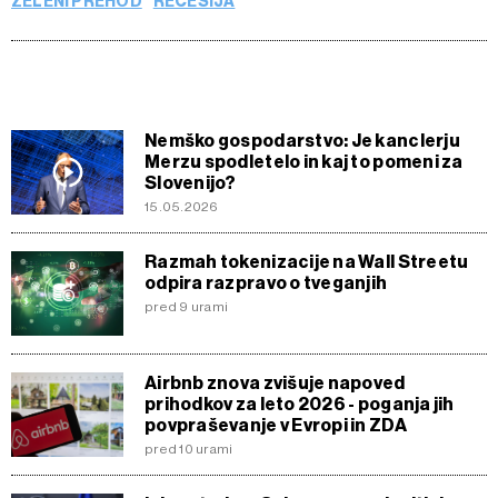
ZELENI PREHOD
RECESIJA
Nemško gospodarstvo: Je kanclerju
Merzu spodletelo in kaj to pomeni za
Slovenijo?
15.05.2026
Razmah tokenizacije na Wall Streetu
odpira razpravo o tveganjih
pred 9 urami
Airbnb znova zvišuje napoved
prihodkov za leto 2026 - poganja jih
povpraševanje v Evropi in ZDA
pred 10 urami