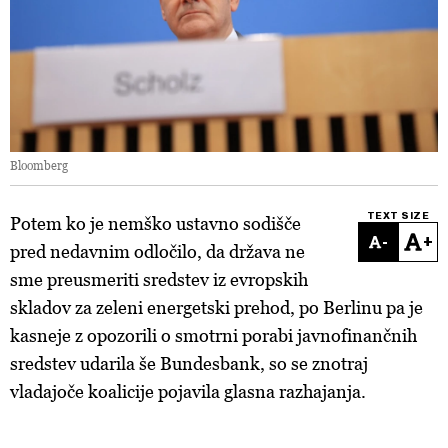
Bloomberg
TEXT SIZE
Potem ko je nemško ustavno sodišče
-
+
pred nedavnim odločilo, da država ne
sme preusmeriti sredstev iz evropskih
skladov za zeleni energetski prehod, po Berlinu pa je
kasneje z opozorili o smotrni porabi javnofinančnih
sredstev udarila še Bundesbank, so se znotraj
vladajoče koalicije pojavila glasna razhajanja.