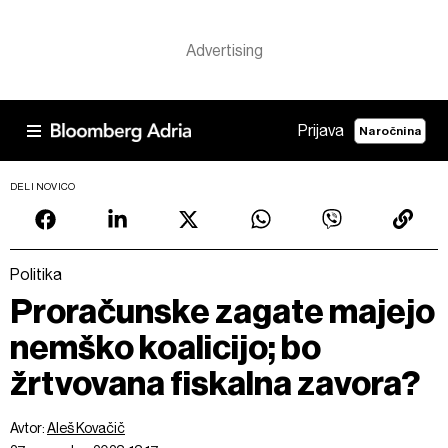
Prijava
Naročnina
DELI NOVICO
Politika
Proračunske zagate majejo
nemško koalicijo; bo
žrtvovana fiskalna zavora?
Avtor:
Aleš Kovačič