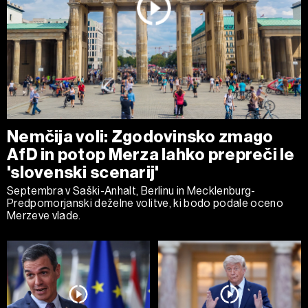
Nemčija voli: Zgodovinsko zmago
AfD in potop Merza lahko prepreči le
'slovenski scenarij'
Septembra v Saški-Anhalt, Berlinu in Mecklenburg-
Predpomorjanski deželne volitve, ki bodo podale oceno
Merzeve vlade.