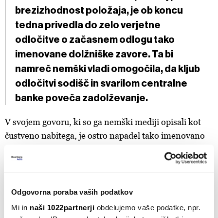
brezizhodnost položaja, je ob koncu
tedna privedla do zelo verjetne
odločitve o začasnem odlogu tako
imenovane dolžniške zavore. Ta bi
namreč nemški vladi omogočila, da kljub
odločitvi sodišč in svarilom centralne
banke poveča zadolževanje.
V svojem govoru, ki so ga nemški mediji opisali kot
čustveno nabitega, je ostro napadel tako imenovano
dolžniško zavoro, kakor se imenuje ustavna omejitev
zadolževanja države, ki je projekt vladajočih
liberalcev, prigovarja pa mu tudi opozicija.
Odgovorna poraba vaših podatkov
Mi in
naši 1022partnerji
obdelujemo vaše podatke, npr.