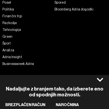
Posel
Spored
Politika
Bloomberg Adria dogodki
Finančni trgi
Razkošje
Tehnologija
Green
Šport
Analiza
Adria Insight
Businessweek Adria
Spremljajte nas
Splošni pogoji
Politika zasebnosti
Facebook
Nadaljujte z branjem tako, da izberete eno
Piškotki
Instagram
od spodnjih možnosti.
Impresum
Twitter
BREZPLAČEN RAČUN
NAROČNINA
Marketing
Linkedin