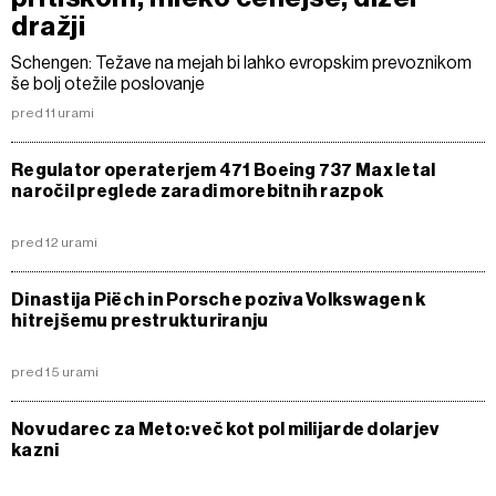
dražji
Schengen: Težave na mejah bi lahko evropskim prevoznikom
še bolj otežile poslovanje
pred 11 urami
Regulator operaterjem 471 Boeing 737 Max letal
naročil preglede zaradi morebitnih razpok
pred 12 urami
Dinastija Piëch in Porsche poziva Volkswagen k
hitrejšemu prestrukturiranju
pred 15 urami
Nov udarec za Meto: več kot pol milijarde dolarjev
kazni