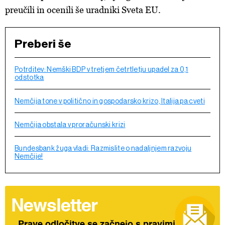
preučili in ocenili še uradniki Sveta EU.
Preberi še
Potrditev: Nemški BDP v tretjem četrtletju upadel za 0,1
odstotka
Nemčija tone v politično in gospodarsko krizo, Italija pa cveti
Nemčija obstala v proračunski krizi
Bundesbank žuga vladi: Razmislite o nadaljnjem razvoju
Nemčije!
Newsletter
Prave odločitve se začnejo s pravimi