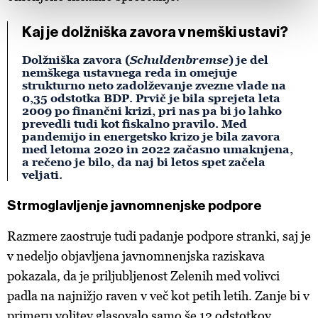
vaših pravicah glede teh podatkov najdete v naši
Politiki
Kaj je dolžniška zavora v nemški ustavi?
zasebnosti
, o piškotkih in drugih podobnih tehnologijah
pa v
Politiki piškotkov
.
Dolžniška zavora (
Schuldenbremse
) je del
Piškotke lahko kadar koli ponovno prilagodite tako, da
nemškega ustavnega reda in omejuje
kliknete možnost »Prikaži podrobnosti«. Privolitev lahko
strukturno neto zadolževanje zvezne vlade na
0,35 odstotka BDP. Prvič je bila sprejeta leta
kadar koli prekličete brez kakršnih koli posledic.
2009 po finančni krizi, pri nas pa bi jo lahko
prevedli tudi kot fiskalno pravilo. Med
pandemijo in energetsko krizo je bila zavora
med letoma 2020 in 2022 začasno umaknjena,
a rečeno je bilo, da naj bi letos spet začela
veljati.
Strmoglavljenje javnomnenjske podpore
Razmere zaostruje tudi padanje podpore stranki, saj je
v nedeljo objavljena javnomnenjska raziskava
pokazala, da je priljubljenost Zelenih med volivci
padla na najnižjo raven v več kot petih letih. Zanje bi v
primeru volitev glasovalo samo še 12 odstotkov