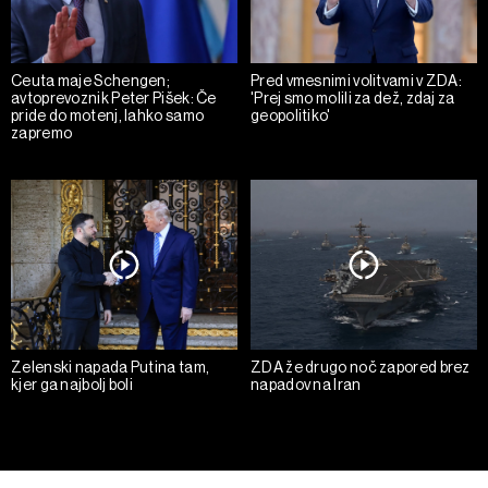
Ceuta maje Schengen;
Pred vmesnimi volitvami v ZDA:
avtoprevoznik Peter Pišek: Če
'Prej smo molili za dež, zdaj za
pride do motenj, lahko samo
geopolitiko'
zapremo
Zelenski napada Putina tam,
ZDA že drugo noč zapored brez
kjer ga najbolj boli
napadov na Iran