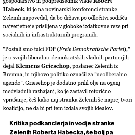
gospodarstvo in podpredsednik vlade
Robert
Habeck
, ki je na novinarski konferenci stranke
Zelenih napovedal, da bo država po odločitvi sodišča
najverjetneje prisiljena v globoke izdatkovne reze pri
socialnih in infrastrukturnih programih.
"Postali smo talci FDP (
Freie Demokratische Partei
),"
je o svojih liberalno-demokratskih vladnih partnerjih
dejal
Klemens Griesehop
, poslanec Zelenih iz
Bremna, in njihovo politiko označil za "neoliberalno
agendo". Griesehop je dodatno prilil olje na ogenj
medvladnih razhajanj, ko je zastavil retorično
vprašanje, češ kako naj stranka Zelenih še naprej tvori
koalicijo, ne da bi pri tem izdala svojih idealov.
Kritika podkanclerja in vodje stranke
Zelenih Roberta Habecka, še bolj pa