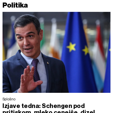
Politika
Splošno
Izjave tedna: Schengen pod
pritiskom, mleko cenejše, dizel