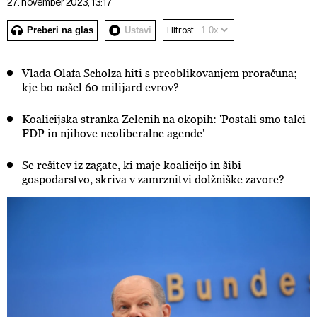
27. november 2023, 13:17
Preberi na glas
Ustavi
Hitrost
Vlada Olafa Scholza hiti s preoblikovanjem proračuna;
kje bo našel 60 milijard evrov?
Koalicijska stranka Zelenih na okopih: 'Postali smo talci
FDP in njihove neoliberalne agende'
Se rešitev iz zagate, ki maje koalicijo in šibi
gospodarstvo, skriva v zamrznitvi dolžniške zavore?